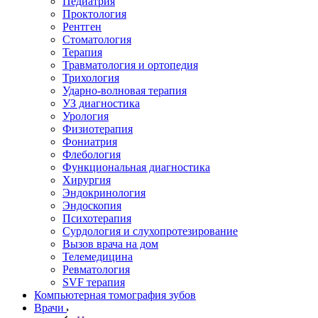
Педиатрия
Проктология
Рентген
Стоматология
Терапия
Травматология и ортопедия
Трихология
Ударно-волновая терапия
УЗ диагностика
Урология
Физиотерапия
Фониатрия
Флебология
Функциональная диагностика
Хирургия
Эндокринология
Эндоскопия
Психотерапия
Сурдология и слухопротезирование
Вызов врача на дом
Телемедицина
Ревматология
SVF терапия
Компьютерная томография зубов
Врачи