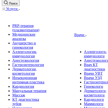
Поиск
Услуги
PRP-терапия
(плазмотерапия)
Медицинские
Врачи
анализы
Акушерство и
гинекология
Аллергология-
Аллергологи-
иммунология
иммунологи
Анестезиология
Анестезиолог
Гастроэнтерология
Врач КТ
Дерматология,
диагностики
косметология
Врачи УВТ
Инъекционная
Врачи УЗД
интимная пластика
Гастроэнтеро
Кардиология
Гинекологи
Мануальная терапия
Дерматологи,
Массаж
косметологи
КТ диагностика
Кардиологи
зубов
Маммологи