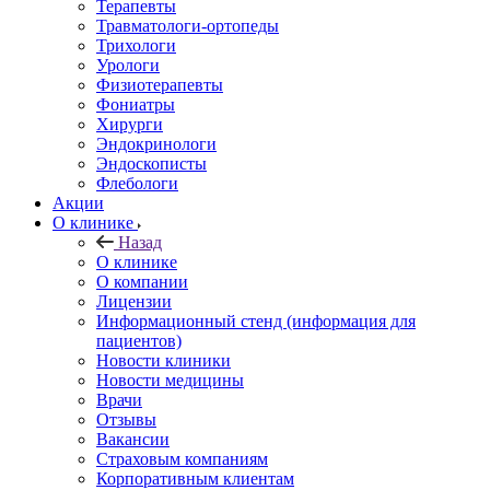
Терапевты
Травматологи-ортопеды
Трихологи
Урологи
Физиотерапевты
Фониатры
Хирурги
Эндокринологи
Эндоскописты
Флебологи
Акции
О клинике
Назад
О клинике
О компании
Лицензии
Информационный стенд (информация для
пациентов)
Новости клиники
Новости медицины
Врачи
Отзывы
Вакансии
Страховым компаниям
Корпоративным клиентам