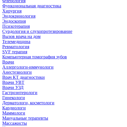
Флебология
Функциональная диагностика
Хирургия
Эндокринология
Эндоскопия
Психотерапия
Сурдология и слухопротезирование
Вызов врача на дом
Телемедицина
Ревматология
SVF терапия
Компьютерная томография зубов
Врачи
Аллергологи-иммунологи
Анестезиологи
Врач КТ диагностики
Врачи УВТ
Врачи УЗД
Гастроэнтерологи
Гинекологи
Дерматологи, косметологи
Кардиологи
Маммологи
Мануальные терапевты
Массажисты