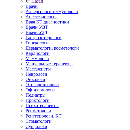
Назад
Врачи
Аллергологи-иммунологи
Анестезиологи
Врач КТ диагностики
Врачи УВТ
Врачи УЗД
Гастроэнтерологи
Гинекологи
Дерматологи, косметологи
Кардиологи
Маммологи
Мануальные терапевты
Массажисты
Неврологи
Онкологи
Отоларингологи
Офтальмологи
Педиатры
Проктологи
Психотерапевты
Ревматологи
Рентгенологи, КТ
Стоматологи
Сурдологи