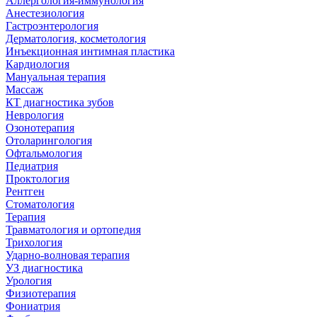
Аллергология-иммунология
Анестезиология
Гастроэнтерология
Дерматология, косметология
Инъекционная интимная пластика
Кардиология
Мануальная терапия
Массаж
КТ диагностика зубов
Неврология
Озонотерапия
Отоларингология
Офтальмология
Педиатрия
Проктология
Рентген
Стоматология
Терапия
Травматология и ортопедия
Трихология
Ударно-волновая терапия
УЗ диагностика
Урология
Физиотерапия
Фониатрия