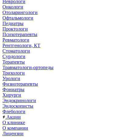
Неврологи
Онкологи
Отоларингологи
Офтальмологи
Педиатры
Проктологи
Психотерапевты
Ревматологи
Рентгенологи, КТ
Стоматологи
Сурдологи
Терапевты
Травматологи-ортопеды
Трихологи
Урологи
Физиотерапевты
Фониатры
Хирурги
Эндокринологи
Эндоскописты
Флебологи
Акции
О клинике
О компании
Лицензии