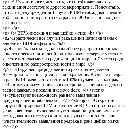
<p>** Нужно также учитывать, что профилактическая
вакцинация достаточно дорогое мероприятие. Подсчитано,
что для предупреждения 1 случая РШМ необходимо сделать
350 вакцинаций в развитых странах и 200 в развивающихся
странах.</p>
<p> </p>
<p><b>ВПЧ-инфекция и рак шейки матки</b></p>
<h2>Практически все случаи рака шейки матки связаны с
наличием ВПЧ-инфекции.</h2>
<p>Рак шейки матки одна из наиболее распространенных
онкологических патологий, занимающая четвертое место по
частоте встречаемости среди женщин в мире, и 7 место среди
онкологии по распространенности в мире.</p>
<p><i>Вирусная природа данного рака подтверждена
Всемирной организацией здравоохранения. В случае предрака
и рака ВПЧ выявляется почти в 100% случаев. Так как рак
шейки матки имеет длительный период развития и надежно
распознаваемую преклиническую фазу, </i><strong>
<i>существует возможность раннего выявления и
предотвращения заболевания. </i></strong><i>Открытие
вирусной природы РШМ и появление ВПЧ-тестов позволило
усовершенствовать основанную только на цитологическом
исследовании систему скрининга, существенно повысив
чувствительность выявления предрака и рака шейки матки.
</i></p>