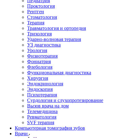
Педиатрия
Проктология
Рентген
Стоматология
Терапия
Травматология и ортопедия
Трихология
Ударно-волновая терапия
УЗ диагностика
Урология
Физиотерапия
Фониатрия
Флебология
Функциональная диагностика
Хирургия
Эндокринология
Эндоскопия
Психотерапия
Сурдология и слухопротезирование
Вызов врача на дом
Телемедицина
Ревматология
SVF терапия
Компьютерная томография зубов
Врачи