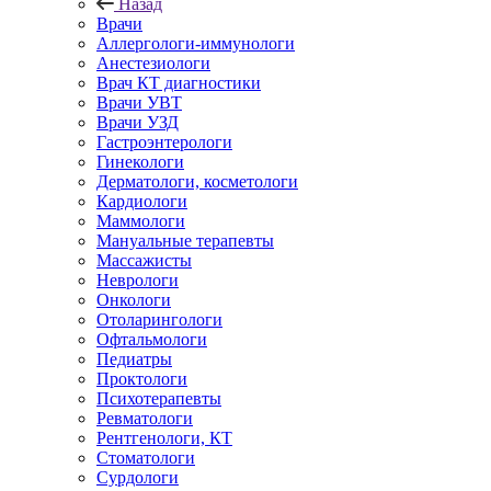
Назад
Врачи
Аллергологи-иммунологи
Анестезиологи
Врач КТ диагностики
Врачи УВТ
Врачи УЗД
Гастроэнтерологи
Гинекологи
Дерматологи, косметологи
Кардиологи
Маммологи
Мануальные терапевты
Массажисты
Неврологи
Онкологи
Отоларингологи
Офтальмологи
Педиатры
Проктологи
Психотерапевты
Ревматологи
Рентгенологи, КТ
Стоматологи
Сурдологи