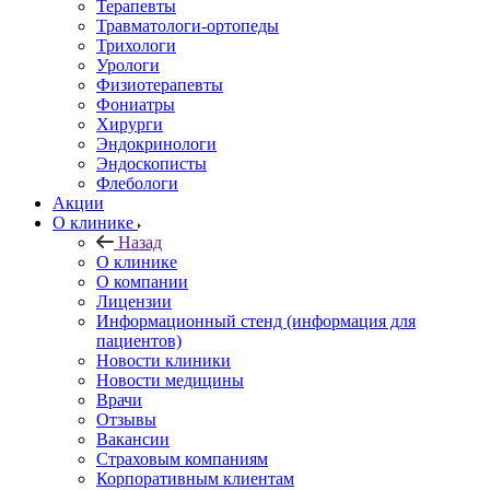
Терапевты
Травматологи-ортопеды
Трихологи
Урологи
Физиотерапевты
Фониатры
Хирурги
Эндокринологи
Эндоскописты
Флебологи
Акции
О клинике
Назад
О клинике
О компании
Лицензии
Информационный стенд (информация для
пациентов)
Новости клиники
Новости медицины
Врачи
Отзывы
Вакансии
Страховым компаниям
Корпоративным клиентам