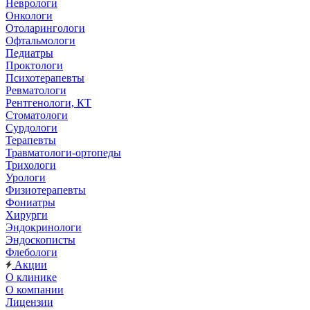
Неврологи
Онкологи
Отоларингологи
Офтальмологи
Педиатры
Проктологи
Психотерапевты
Ревматологи
Рентгенологи, КТ
Стоматологи
Сурдологи
Терапевты
Травматологи-ортопеды
Трихологи
Урологи
Физиотерапевты
Фониатры
Хирурги
Эндокринологи
Эндоскописты
Флебологи
Акции
О клинике
О компании
Лицензии