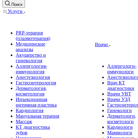
Поиск
Услуги
PRP-терапия
(плазмотерапия)
Медицинские
Врачи
анализы
Акушерство и
гинекология
Аллергология-
Аллергологи-
иммунология
иммунологи
Анестезиология
Анестезиолог
Гастроэнтерология
Врач КТ
Дерматология,
диагностики
косметология
Врачи УВТ
Инъекционная
Врачи УЗД
интимная пластика
Гастроэнтеро
Кардиология
Гинекологи
Мануальная терапия
Дерматологи,
Массаж
косметологи
КТ диагностика
Кардиологи
зубов
Маммологи