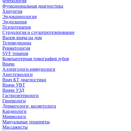
Флебология
Функциональная диагностика
Хирургия
Эндокринология
Эндоскопия
Психотерапия
Сурдология и слухопротезирование
Вызов врача на дом
Телемедицина
Ревматология
SVF терапия
Компьютерная томография зубов
Врачи
Аллергологи-иммунологи
Анестезиологи
Врач КТ диагностики
Врачи УВТ
Врачи УЗД
Гастроэнтерологи
Гинекологи
Дерматологи, косметологи
Кардиологи
Маммологи
Мануальные терапевты
Массажисты