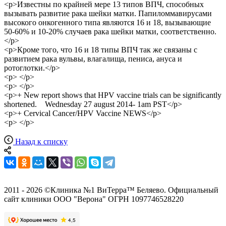
<p>Известны по крайней мере 13 типов ВПЧ, способных
вызывать развитие рака шейки матки. Папиломмавирусами
высокого онкогенного типа являются 16 и 18, вызывающие
50-60% и 10-20% случаев рака шейки матки, соответственно.
</p>
<p>Кроме того, что 16 и 18 типы ВПЧ так же связаны с
развитием рака вульвы, влагалища, пениса, ануса и
ротоглотки.</p>
<p> </p>
<p> </p>
<p>+ New report shows that HPV vaccine trials can be significantly
shortened. Wednesday 27 august 2014- 1am PST</p>
<p>+ Cervical Cancer/HPV Vaccine NEWS</p>
<p> </p>
Назад к списку
2011 - 2026 ©Клиника №1 ВиТерра™ Беляево. Официальный
сайт клиники ООО "Верона" ОГРН 1097746528220