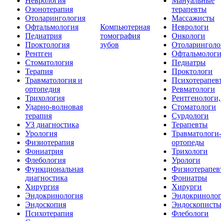
Неврология
Мануальные
Озонотерапия
терапевты
Отоларингология
Массажисты
Офтальмология
Компьютерная
Неврологи
Педиатрия
томография
Онкологи
Проктология
зубов
Отоларинголо
Рентген
Офтальмолог
Стоматология
Педиатры
Терапия
Проктологи
Травматология и
Психотерапев
ортопедия
Ревматологи
Трихология
Рентгенологи
Ударно-волновая
Стоматологи
терапия
Сурдологи
УЗ диагностика
Терапевты
Урология
Травматологи
Физиотерапия
ортопеды
Фониатрия
Трихологи
Флебология
Урологи
Функциональная
Физиотерапев
диагностика
Фониатры
Хирургия
Хирурги
Эндокринология
Эндокриноло
Эндоскопия
Эндоскопист
Психотерапия
Флебологи