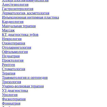
Аллергология-иммунология
Анестезиология
Гастроэнтерология
Дерматология, косметология
Инъекционная интимная пластика
Кардиология
Мануальная терапия
Массаж
КТ диагностика зубов
Неврология
Озонотерапия
Отоларингология
Офтальмология
Педиатрия
Проктология
Рентген
Стоматология
Терапия
Травматология и ортопедия
Трихология
Ударно-волновая терапия
УЗ диагностика
Урология
Физиотерапия
Фониатрия