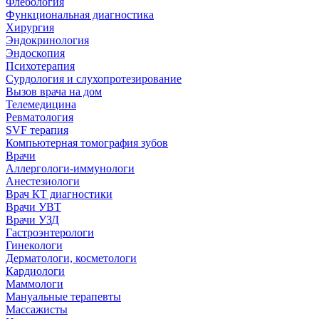
Флебология
Функциональная диагностика
Хирургия
Эндокринология
Эндоскопия
Психотерапия
Сурдология и слухопротезирование
Вызов врача на дом
Телемедицина
Ревматология
SVF терапия
Компьютерная томография зубов
Врачи
Аллергологи-иммунологи
Анестезиологи
Врач КТ диагностики
Врачи УВТ
Врачи УЗД
Гастроэнтерологи
Гинекологи
Дерматологи, косметологи
Кардиологи
Маммологи
Мануальные терапевты
Массажисты