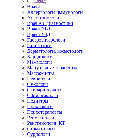
Назад
Врачи
Аллергологи-иммунологи
Анестезиологи
Врач КТ диагностики
Врачи УВТ
Врачи УЗД
Гастроэнтерологи
Гинекологи
Дерматологи, косметологи
Кардиологи
Маммологи
Мануальные терапевты
Массажисты
Неврологи
Онкологи
Отоларингологи
Офтальмологи
Педиатры
Проктологи
Психотерапевты
Ревматологи
Рентгенологи, КТ
Стоматологи
Сурдологи