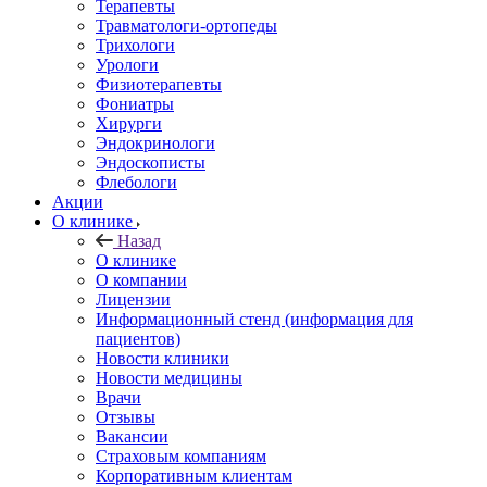
Терапевты
Травматологи-ортопеды
Трихологи
Урологи
Физиотерапевты
Фониатры
Хирурги
Эндокринологи
Эндоскописты
Флебологи
Акции
О клинике
Назад
О клинике
О компании
Лицензии
Информационный стенд (информация для
пациентов)
Новости клиники
Новости медицины
Врачи
Отзывы
Вакансии
Страховым компаниям
Корпоративным клиентам