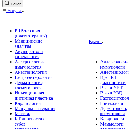
Поиск
Услуги
PRP-терапия
(плазмотерапия)
Медицинские
Врачи
анализы
Акушерство и
гинекология
Аллергология-
Аллергологи-
иммунология
иммунологи
Анестезиология
Анестезиолог
Гастроэнтерология
Врач КТ
Дерматология,
диагностики
косметология
Врачи УВТ
Инъекционная
Врачи УЗД
интимная пластика
Гастроэнтеро
Кардиология
Гинекологи
Мануальная терапия
Дерматологи,
Массаж
косметологи
КТ диагностика
Кардиологи
зубов
Маммологи