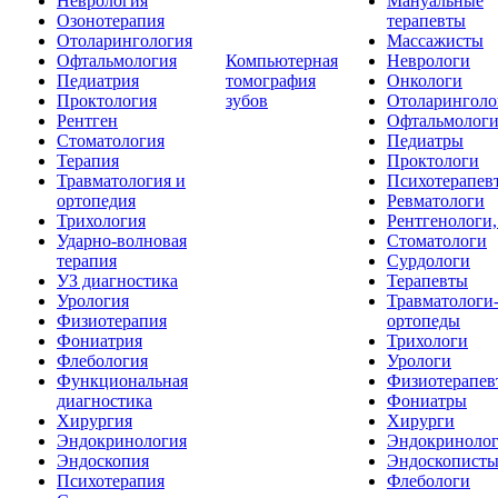
Неврология
Мануальные
Озонотерапия
терапевты
Отоларингология
Массажисты
Офтальмология
Компьютерная
Неврологи
Педиатрия
томография
Онкологи
Проктология
зубов
Отоларинголо
Рентген
Офтальмолог
Стоматология
Педиатры
Терапия
Проктологи
Травматология и
Психотерапев
ортопедия
Ревматологи
Трихология
Рентгенологи
Ударно-волновая
Стоматологи
терапия
Сурдологи
УЗ диагностика
Терапевты
Урология
Травматологи
Физиотерапия
ортопеды
Фониатрия
Трихологи
Флебология
Урологи
Функциональная
Физиотерапев
диагностика
Фониатры
Хирургия
Хирурги
Эндокринология
Эндокриноло
Эндоскопия
Эндоскопист
Психотерапия
Флебологи