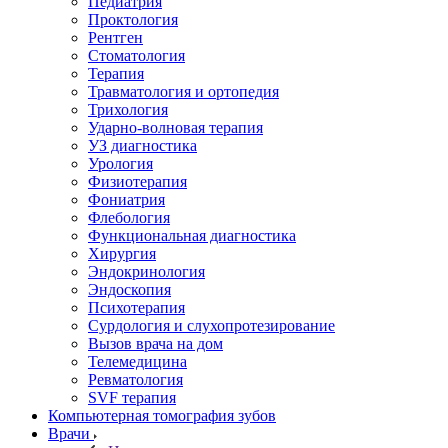
Педиатрия
Проктология
Рентген
Стоматология
Терапия
Травматология и ортопедия
Трихология
Ударно-волновая терапия
УЗ диагностика
Урология
Физиотерапия
Фониатрия
Флебология
Функциональная диагностика
Хирургия
Эндокринология
Эндоскопия
Психотерапия
Сурдология и слухопротезирование
Вызов врача на дом
Телемедицина
Ревматология
SVF терапия
Компьютерная томография зубов
Врачи