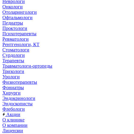
Неврологи
Онкологи
Отоларингологи
Офтальмологи
Педиатры
Проктологи
Психотерапевты
Ревматологи
Рентгенологи, КТ
Стоматологи
Сурдологи
Терапевты
Травматологи-ортопеды
Трихологи
Урологи
Физиотерапевты
Фониатры
Хирурги
Эндокринологи
Эндоскописты
Флебологи
Акции
О клинике
О компании
Лицензии