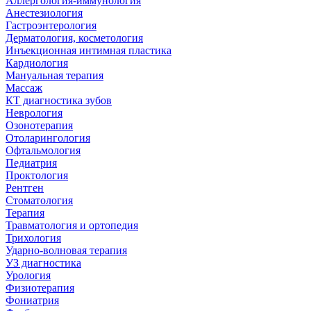
Аллергология-иммунология
Анестезиология
Гастроэнтерология
Дерматология, косметология
Инъекционная интимная пластика
Кардиология
Мануальная терапия
Массаж
КТ диагностика зубов
Неврология
Озонотерапия
Отоларингология
Офтальмология
Педиатрия
Проктология
Рентген
Стоматология
Терапия
Травматология и ортопедия
Трихология
Ударно-волновая терапия
УЗ диагностика
Урология
Физиотерапия
Фониатрия