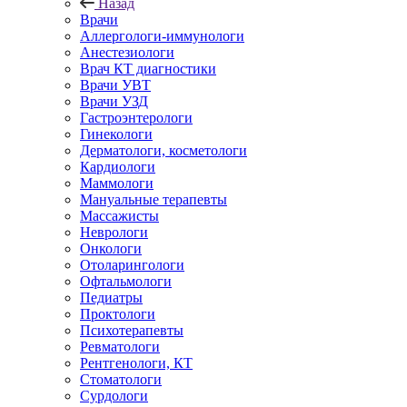
Назад
Врачи
Аллергологи-иммунологи
Анестезиологи
Врач КТ диагностики
Врачи УВТ
Врачи УЗД
Гастроэнтерологи
Гинекологи
Дерматологи, косметологи
Кардиологи
Маммологи
Мануальные терапевты
Массажисты
Неврологи
Онкологи
Отоларингологи
Офтальмологи
Педиатры
Проктологи
Психотерапевты
Ревматологи
Рентгенологи, КТ
Стоматологи
Сурдологи