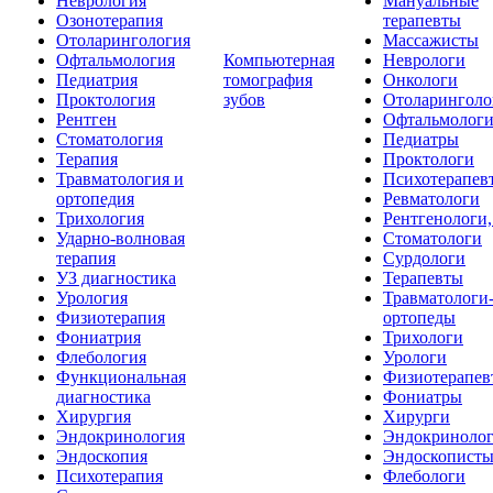
Неврология
Мануальные
Озонотерапия
терапевты
Отоларингология
Массажисты
Офтальмология
Компьютерная
Неврологи
Педиатрия
томография
Онкологи
Проктология
зубов
Отоларинголо
Рентген
Офтальмолог
Стоматология
Педиатры
Терапия
Проктологи
Травматология и
Психотерапев
ортопедия
Ревматологи
Трихология
Рентгенологи
Ударно-волновая
Стоматологи
терапия
Сурдологи
УЗ диагностика
Терапевты
Урология
Травматологи
Физиотерапия
ортопеды
Фониатрия
Трихологи
Флебология
Урологи
Функциональная
Физиотерапев
диагностика
Фониатры
Хирургия
Хирурги
Эндокринология
Эндокриноло
Эндоскопия
Эндоскопист
Психотерапия
Флебологи