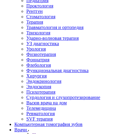
Педиатрия
Проктология
Рентген
Стоматология
Терапия
Травматология и ортопедия
Трихология
Ударно-волновая терапия
УЗ диагностика
Урология
Физиотерапия
Фониатрия
Флебология
Функциональная диагностика
Хирургия
Эндокринология
Эндоскопия
Психотерапия
Сурдология и слухопротезирование
Вызов врача на дом
Телемедицина
Ревматология
SVF терапия
Компьютерная томография зубов
Врачи