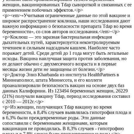
женщин, вакцинированных Tdap сывороткой и связанных с ее
применением побочных эффектов.</p>
<p><em>«Учитывая ограниченные данные по этой вакцине и
широкое распространение коклюша, наши исследования дают
важную информацию о безопасности препарата Tdap во время
беременности», со слов авторов исследования.</em></p>
<p>Коклюш — это заразная бактериальная инфекция
дыхательных путей, характеризуется неконтролируемым
течением и сильным надсадным кашлем. Наиболее часто
поражает детей. Среди детей до 1 года могут быть летальные
исходы. Вакцина наилучшая защита против заболевания, но
ее делают обычно с двухмесячного возраста и в первые
месяцы жизни дети не защищены от болезни.</p>
<p>Доктор Элиз Kharbanda из института HealthPartners в
Миннеаполисе, штата Миннесота, и его коллеги
проанализировали безопасность вакцин на основе двух баз
данных Калифорнии. Из 123494 беременных женщин, 26229
(21%) получали вакцину Tdap, период исследования составил
с 2010 — 2012г.</p>
<p>Из женщин, получающих Tdap вакцину во время
беременности, в 8,4% случаев выявлялась гипотрофия плода и
в 6,3% были преждевременные роды. Эти данные
сопоставили с беременными женщинами, которым
вакцинация не проводилась. В 8,3% случаев - гипотрофию
плода и в 7,8% случае были преждевременные роды.</p>