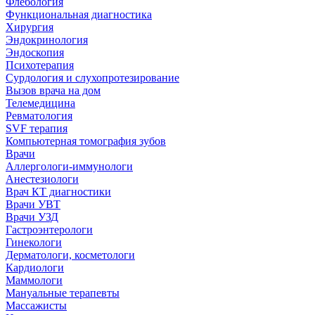
Флебология
Функциональная диагностика
Хирургия
Эндокринология
Эндоскопия
Психотерапия
Сурдология и слухопротезирование
Вызов врача на дом
Телемедицина
Ревматология
SVF терапия
Компьютерная томография зубов
Врачи
Аллергологи-иммунологи
Анестезиологи
Врач КТ диагностики
Врачи УВТ
Врачи УЗД
Гастроэнтерологи
Гинекологи
Дерматологи, косметологи
Кардиологи
Маммологи
Мануальные терапевты
Массажисты