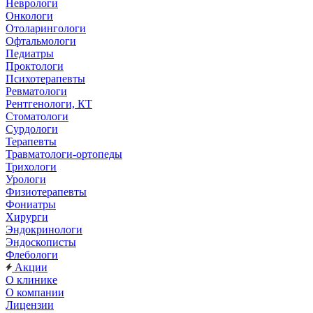
Неврологи
Онкологи
Отоларингологи
Офтальмологи
Педиатры
Проктологи
Психотерапевты
Ревматологи
Рентгенологи, КТ
Стоматологи
Сурдологи
Терапевты
Травматологи-ортопеды
Трихологи
Урологи
Физиотерапевты
Фониатры
Хирурги
Эндокринологи
Эндоскописты
Флебологи
Акции
О клинике
О компании
Лицензии