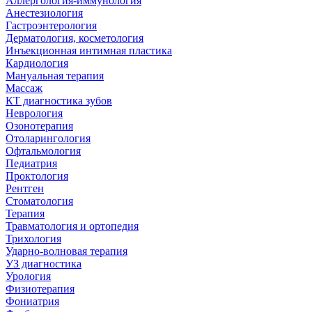
Аллергология-иммунология
Анестезиология
Гастроэнтерология
Дерматология, косметология
Инъекционная интимная пластика
Кардиология
Мануальная терапия
Массаж
КТ диагностика зубов
Неврология
Озонотерапия
Отоларингология
Офтальмология
Педиатрия
Проктология
Рентген
Стоматология
Терапия
Травматология и ортопедия
Трихология
Ударно-волновая терапия
УЗ диагностика
Урология
Физиотерапия
Фониатрия