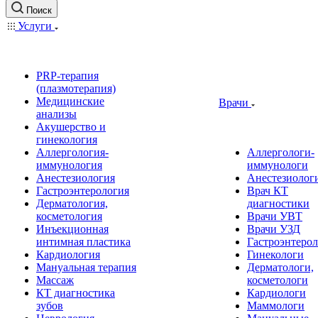
Поиск
Услуги
PRP-терапия
(плазмотерапия)
Медицинские
Врачи
анализы
Акушерство и
гинекология
Аллергология-
Аллергологи-
иммунология
иммунологи
Анестезиология
Анестезиолог
Гастроэнтерология
Врач КТ
Дерматология,
диагностики
косметология
Врачи УВТ
Инъекционная
Врачи УЗД
интимная пластика
Гастроэнтеро
Кардиология
Гинекологи
Мануальная терапия
Дерматологи,
Массаж
косметологи
КТ диагностика
Кардиологи
зубов
Маммологи