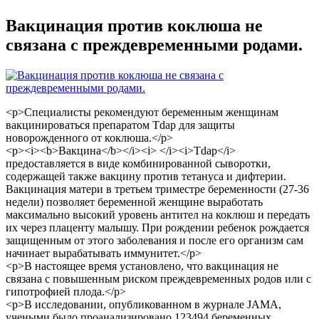
Вакцинация против коклюша не
связана с преждевременными родами.
<p>Специалисты рекомендуют беременным женщинам
вакцинироваться препаратом Tdap для защиты
новорожденного от коклюша.</p>
<p><i><b>Вакцина</b></i><i> </i><i>Tdap</i>
предоставляется в виде комбинированной сыворотки,
содержащей также вакцину против тетануса и дифтерии.
Вакцинация матери в третьем триместре беременности (27-36
недели) позволяет беременной женщине выработать
максимально высокий уровень антител на коклюш и передать
их через плаценту малышу. При рождении ребенок рождается
защищенным от этого заболевания и после его организм сам
начинает вырабатывать иммунитет.</p>
<p>В настоящее время установлено, что вакцинация не
связана с повышенным риском преждевременных родов или с
гипотрофией плода.</p>
<p>В исследовании, опубликованном в журнале JAMA,
учеными было проанализировано 123494 беременных