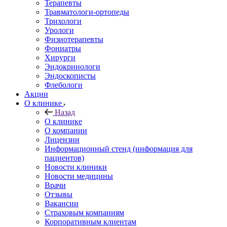
Терапевты
Травматологи-ортопеды
Трихологи
Урологи
Физиотерапевты
Фониатры
Хирурги
Эндокринологи
Эндоскописты
Флебологи
Акции
О клинике
Назад
О клинике
О компании
Лицензии
Информационный стенд (информация для
пациентов)
Новости клиники
Новости медицины
Врачи
Отзывы
Вакансии
Страховым компаниям
Корпоративным клиентам