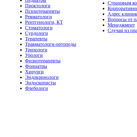
Педиатры
Страховым к
Проктологи
Корпоративн
Психотерапевты
Адрес клини
Ревматологи
Вопросы от п
Рентгенологи, КТ
Менеджмент
Стоматологи
Случаи из пр
Сурдологи
Терапевты
Травматологи-ортопеды
Трихологи
Урологи
Физиотерапевты
Фониатры
Хирурги
Эндокринологи
Эндоскописты
Флебологи