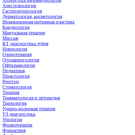
Аллергология-иммунология
Анестезиология
Гастроэнтерология
Дерматология, косметология
Инъекционная интимная пластика
Кардиология
Мануальная терапия
Массаж
КТ диагностика зубов
Неврология
Озонотерапия
Отоларингология
Офтальмология
Педиатрия
Проктология
Рентген
Стоматология
Терапия
Травматология и ортопедия
Трихология
Ударно-волновая терапия
УЗ диагностика
Урология
Физиотерапия
Фониатрия