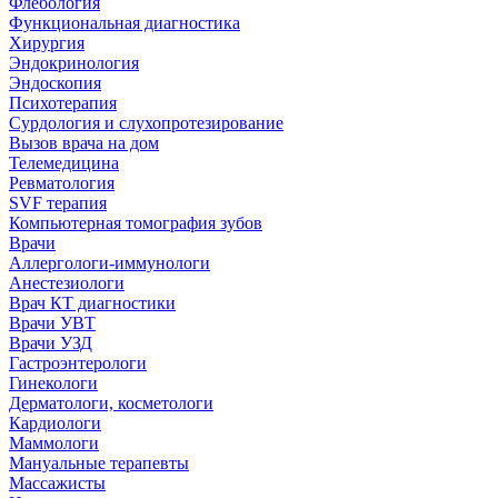
Флебология
Функциональная диагностика
Хирургия
Эндокринология
Эндоскопия
Психотерапия
Сурдология и слухопротезирование
Вызов врача на дом
Телемедицина
Ревматология
SVF терапия
Компьютерная томография зубов
Врачи
Аллергологи-иммунологи
Анестезиологи
Врач КТ диагностики
Врачи УВТ
Врачи УЗД
Гастроэнтерологи
Гинекологи
Дерматологи, косметологи
Кардиологи
Маммологи
Мануальные терапевты
Массажисты