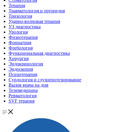
Стоматология
Терапия
Травматология и ортопедия
Трихология
Ударно-волновая терапия
УЗ диагностика
Урология
Физиотерапия
Фониатрия
Флебология
Функциональная диагностика
Хирургия
Эндокринология
Эндоскопия
Психотерапия
Сурдология и слухопротезирование
Вызов врача на дом
Телемедицина
Ревматология
SVF терапия