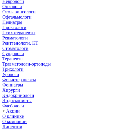
Неврологи
Онкологи
Отоларингологи
Офтальмологи
Педиатры
Проктологи
Психотерапевты
Ревматологи
Рентгенологи, КТ
Стоматологи
Сурдологи
Терапевты
Травматологи-ортопеды
Трихологи
Урологи
Физиотерапевты
Фониатры
Хирурги
Эндокринологи
Эндоскописты
Флебологи
Акции
О клинике
О компании
Лицензии