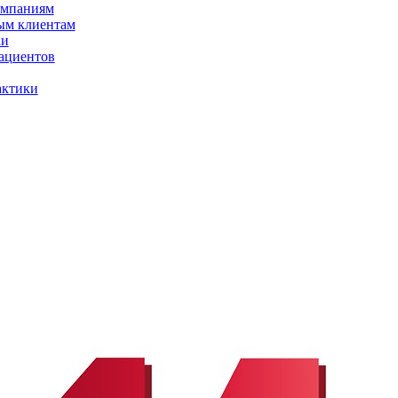
омпаниям
ым клиентам
ки
ациентов
актики