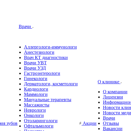
Врачи
Аллергологи-иммунологи
Анестезиологи
Врач КТ диагностики
Врачи УВТ
Врачи УЗД
Гастроэнтерологи
Гинекологи
О клинике
Дерматологи, косметологи
Кардиологи
О компании
Маммологи
Лицензии
Мануальные терапевты
Информационн
Массажисты
Новости кли
Неврологи
Новости мед
Онкологи
Врачи
Отоларингологи
ия зубов
Акции
Отзывы
Офтальмологи
Вакансии