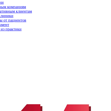
ии
вым компаниям
ативным клиентам
клиники
ы от пациентов
жмент
 из практики