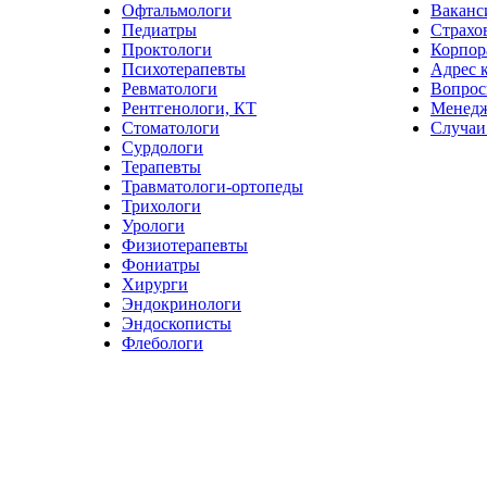
Офтальмологи
Ваканс
Педиатры
Страхо
Проктологи
Корпор
Психотерапевты
Адрес 
Ревматологи
Вопрос
Рентгенологи, КТ
Менед
Стоматологи
Случаи
Сурдологи
Терапевты
Травматологи-ортопеды
Трихологи
Урологи
Физиотерапевты
Фониатры
Хирурги
Эндокринологи
Эндоскописты
Флебологи