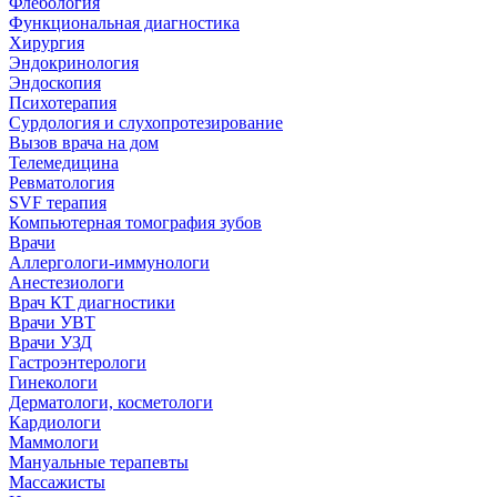
Флебология
Функциональная диагностика
Хирургия
Эндокринология
Эндоскопия
Психотерапия
Сурдология и слухопротезирование
Вызов врача на дом
Телемедицина
Ревматология
SVF терапия
Компьютерная томография зубов
Врачи
Аллергологи-иммунологи
Анестезиологи
Врач КТ диагностики
Врачи УВТ
Врачи УЗД
Гастроэнтерологи
Гинекологи
Дерматологи, косметологи
Кардиологи
Маммологи
Мануальные терапевты
Массажисты