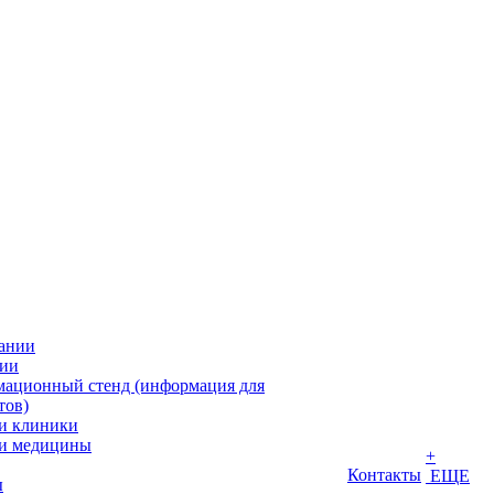
ании
ии
ационный стенд (информация для
тов)
и клиники
и медицины
+
Контакты
ЕЩЕ
ы