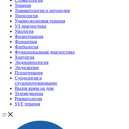
Стоматология
Терапия
Травматология и ортопедия
Трихология
Ударно-волновая терапия
УЗ диагностика
Урология
Физиотерапия
Фониатрия
Флебология
Функциональная диагностика
Хирургия
Эндокринология
Эндоскопия
Психотерапия
Сурдология и
слухопротезирование
Вызов врача на дом
Телемедицина
Ревматология
SVF терапия