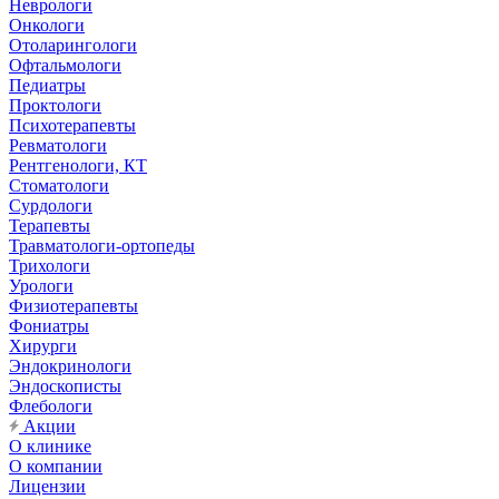
Неврологи
Онкологи
Отоларингологи
Офтальмологи
Педиатры
Проктологи
Психотерапевты
Ревматологи
Рентгенологи, КТ
Стоматологи
Сурдологи
Терапевты
Травматологи-ортопеды
Трихологи
Урологи
Физиотерапевты
Фониатры
Хирурги
Эндокринологи
Эндоскописты
Флебологи
Акции
О клинике
О компании
Лицензии