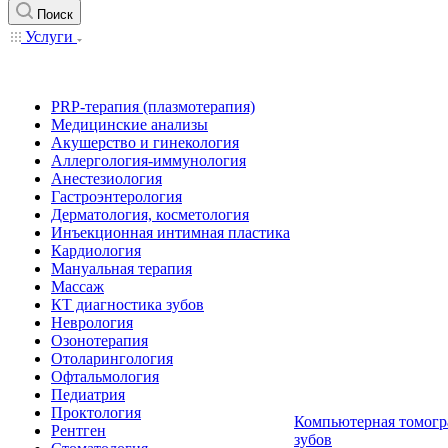
Поиск
Услуги
PRP-терапия (плазмотерапия)
Медицинские анализы
Акушерство и гинекология
Аллергология-иммунология
Анестезиология
Гастроэнтерология
Дерматология, косметология
Инъекционная интимная пластика
Кардиология
Мануальная терапия
Массаж
КТ диагностика зубов
Неврология
Озонотерапия
Отоларингология
Офтальмология
Педиатрия
Проктология
Компьютерная томогр
Рентген
зубов