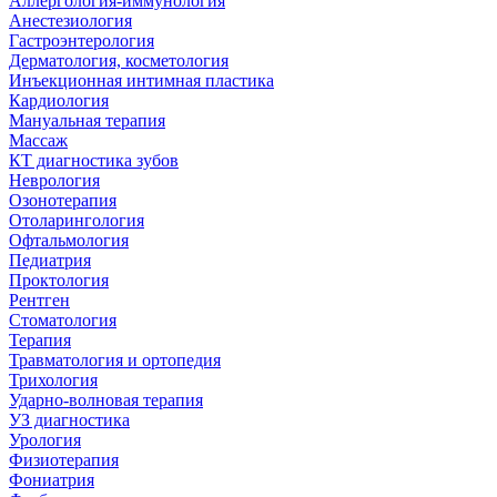
Аллергология-иммунология
Анестезиология
Гастроэнтерология
Дерматология, косметология
Инъекционная интимная пластика
Кардиология
Мануальная терапия
Массаж
КТ диагностика зубов
Неврология
Озонотерапия
Отоларингология
Офтальмология
Педиатрия
Проктология
Рентген
Стоматология
Терапия
Травматология и ортопедия
Трихология
Ударно-волновая терапия
УЗ диагностика
Урология
Физиотерапия
Фониатрия