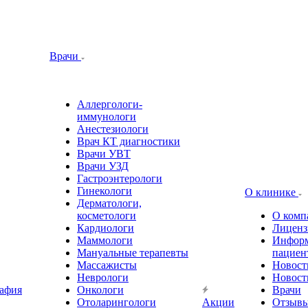
Врачи
Аллергологи-
иммунологи
Анестезиологи
Врач КТ диагностики
Врачи УВТ
Врачи УЗД
Гастроэнтерологи
Гинекологи
О клинике
Дерматологи,
косметологи
О комп
Кардиологи
Лиценз
Маммологи
Информ
Мануальные терапевты
пациен
Массажисты
Новост
Неврологи
Новост
афия
Онкологи
Врачи
Отоларингологи
Акции
Отзыв