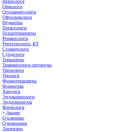
Неврологи
Онкологи
Отоларингологи
Офтальмологи
Педиатры
Проктологи
Психотерапевты
Ревматологи
Рентгенологи, КТ
Стоматологи
Сурдологи
Терапевты
Травматологи-ортопеды
Трихологи
Урологи
Физиотерапевты
Фониатры
Хирурги
Эндокринологи
Эндоскописты
Флебологи
Акции
О клинике
О компании
Лицензии