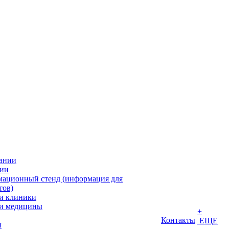
ании
ии
ационный стенд (информация для
тов)
и клиники
и медицины
+
Контакты
ЕЩЕ
ы