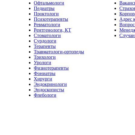
Офтальмологи
Ваканс
Педиатры
Страхо
Проктологи
Корпор
Психотерапевты
Адрес 
Ревматологи
Вопрос
Рентгенологи, КТ
Менед
Стоматологи
Случаи
Сурдологи
Терапевты
Травматологи-ортопеды
Трихологи
Урологи
Физиотерапевты
Фониатры
Хирурги
Эндокринологи
Эндоскописты
Флебологи