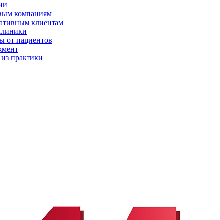
ии
вым компаниям
ативным клиентам
клиники
ы от пациентов
жмент
 из практики