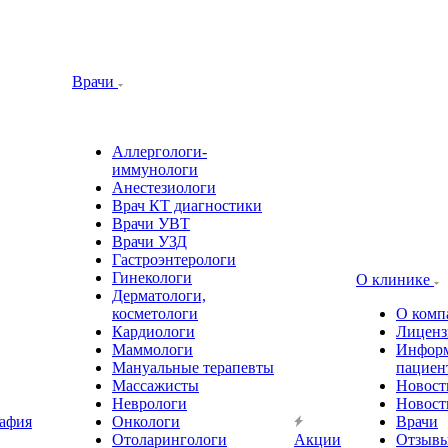
Врачи
Аллергологи-
иммунологи
Анестезиологи
Врач КТ диагностики
Врачи УВТ
Врачи УЗД
Гастроэнтерологи
Гинекологи
О клинике
Дерматологи,
косметологи
О комп
Кардиологи
Лиценз
Маммологи
Информ
Мануальные терапевты
пациен
Массажисты
Новост
Неврологи
Новост
афия
Онкологи
Врачи
Отоларингологи
Акции
Отзыв