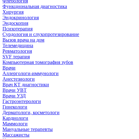
Флебология
Функциональная диагностика
Хирургия
Эндокринология
Эндоскопия
Психотерапия
Сурдология и слухопротезирование
Вызов врача на дом
Телемедицина
Ревматология
SVF терапия
Компьютерная томография зубов
Врачи
Аллергологи-иммунологи
Анестезиологи
Врач КТ диагностики
Врачи УВТ
Врачи УЗД
Гастроэнтерологи
Гинекологи
Дерматологи, косметологи
Кардиологи
Маммологи
Мануальные терапевты
Массажисты