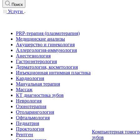
Поиск
Услуги
PRP-терапия (плазмотерапия)
Медицинские анализы
Акушерство и гинекология
Аллергология-иммунология
Анестезиология
Гастроэнтерология
Дерматология, косметология
Инъекционная интимная пластика
Кардиология
Мануальная терапия
Массаж
КТ диагностика зубов
Неврология
Озонотерапия
Отоларингология
Офтальмология
Педиатрия
Проктология
Компьютерная томогр
Рентген
зубов