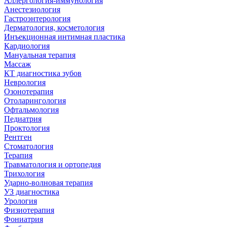
Аллергология-иммунология
Анестезиология
Гастроэнтерология
Дерматология, косметология
Инъекционная интимная пластика
Кардиология
Мануальная терапия
Массаж
КТ диагностика зубов
Неврология
Озонотерапия
Отоларингология
Офтальмология
Педиатрия
Проктология
Рентген
Стоматология
Терапия
Травматология и ортопедия
Трихология
Ударно-волновая терапия
УЗ диагностика
Урология
Физиотерапия
Фониатрия