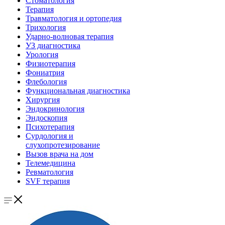
Стоматология
Терапия
Травматология и ортопедия
Трихология
Ударно-волновая терапия
УЗ диагностика
Урология
Физиотерапия
Фониатрия
Флебология
Функциональная диагностика
Хирургия
Эндокринология
Эндоскопия
Психотерапия
Сурдология и
слухопротезирование
Вызов врача на дом
Телемедицина
Ревматология
SVF терапия