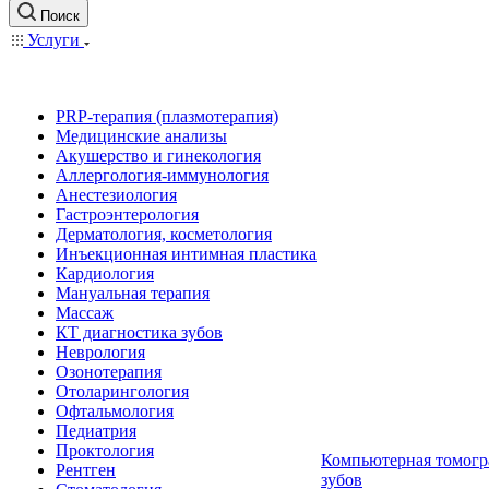
Поиск
Услуги
PRP-терапия (плазмотерапия)
Медицинские анализы
Акушерство и гинекология
Аллергология-иммунология
Анестезиология
Гастроэнтерология
Дерматология, косметология
Инъекционная интимная пластика
Кардиология
Мануальная терапия
Массаж
КТ диагностика зубов
Неврология
Озонотерапия
Отоларингология
Офтальмология
Педиатрия
Проктология
Компьютерная томогр
Рентген
зубов