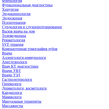
Флебология
Функциональная диагностика
Хирургия
Эндокринология
Эндоскопия
Психотерапия
Сурдология и слухопротезирование
Вызов врача на дом
Телемедицина
Ревматология
SVF терапия
Компьютерная томография зубов
Врачи
Аллергологи-иммунологи
Анестезиологи
Врач КТ диагностики
Врачи УВТ
Врачи УЗД
Гастроэнтерологи
Гинекологи
Дерматологи, косметологи
Кардиологи
Маммологи
Мануальные терапевты
Массажисты