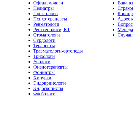
Офтальмологи
Ваканс
Педиатры
Страхо
Проктологи
Корпор
Психотерапевты
Адрес 
Ревматологи
Вопрос
Рентгенологи, КТ
Менед
Стоматологи
Случаи
Сурдологи
Терапевты
Травматологи-ортопеды
Трихологи
Урологи
Физиотерапевты
Фониатры
Хирурги
Эндокринологи
Эндоскописты
Флебологи