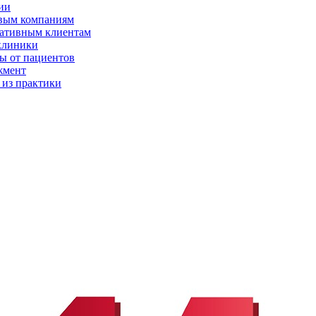
ии
вым компаниям
ативным клиентам
клиники
ы от пациентов
жмент
 из практики