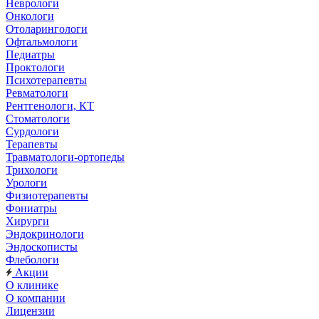
Неврологи
Онкологи
Отоларингологи
Офтальмологи
Педиатры
Проктологи
Психотерапевты
Ревматологи
Рентгенологи, КТ
Стоматологи
Сурдологи
Терапевты
Травматологи-ортопеды
Трихологи
Урологи
Физиотерапевты
Фониатры
Хирурги
Эндокринологи
Эндоскописты
Флебологи
Акции
О клинике
О компании
Лицензии