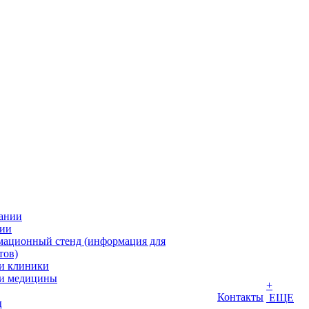
ании
ии
ационный стенд (информация для
тов)
и клиники
и медицины
+
Контакты
ЕЩЕ
ы