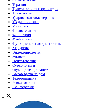
Стоматология
Терапия
Травматология и ортопедия
Трихология
Ударно-волновая терапия
УЗ диагностика
Урология
Физиотерапия
Фониатрия
Флебология
Функциональная диагностика
Хирургия
Эндокринология
Эндоскопия
Психотерапия
Сурдология и
слухопротезирование
Вызов врача на дом
Телемедицина
Ревматология
SVF терапия