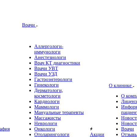
Врачи
Аллергологи-
иммунологи
Анестезиологи
Врач КТ диагностики
Врачи УВТ
Врачи УЗД
Гастроэнтерологи
Гинекологи
О клинике
Дерматологи,
косметологи
О комп
Кардиологи
Лиценз
Маммологи
Информ
Мануальные терапевты
пациен
Массажисты
Новост
Неврологи
Новост
афия
Онкологи
Врачи
Отоларингологи
Акции
Отзыв