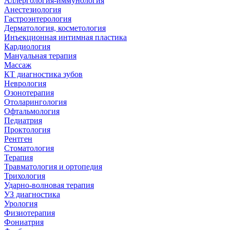
Аллергология-иммунология
Анестезиология
Гастроэнтерология
Дерматология, косметология
Инъекционная интимная пластика
Кардиология
Мануальная терапия
Массаж
КТ диагностика зубов
Неврология
Озонотерапия
Отоларингология
Офтальмология
Педиатрия
Проктология
Рентген
Стоматология
Терапия
Травматология и ортопедия
Трихология
Ударно-волновая терапия
УЗ диагностика
Урология
Физиотерапия
Фониатрия