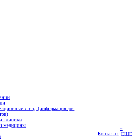
ании
ии
ационный стенд (информация для
тов)
и клиники
и медицины
+
Контакты
ЕЩЕ
ы