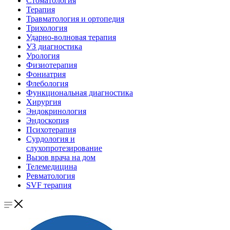
Стоматология
Терапия
Травматология и ортопедия
Трихология
Ударно-волновая терапия
УЗ диагностика
Урология
Физиотерапия
Фониатрия
Флебология
Функциональная диагностика
Хирургия
Эндокринология
Эндоскопия
Психотерапия
Сурдология и
слухопротезирование
Вызов врача на дом
Телемедицина
Ревматология
SVF терапия