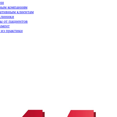
ии
вым компаниям
ативным клиентам
клиники
ы от пациентов
жмент
 из практики