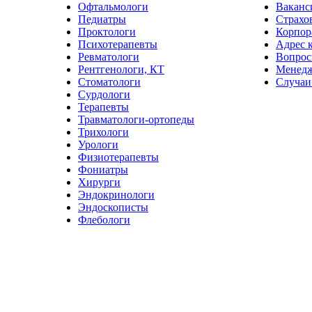
Офтальмологи
Ваканс
Педиатры
Страхо
Проктологи
Корпор
Психотерапевты
Адрес 
Ревматологи
Вопрос
Рентгенологи, КТ
Менед
Стоматологи
Случаи
Сурдологи
Терапевты
Травматологи-ортопеды
Трихологи
Урологи
Физиотерапевты
Фониатры
Хирурги
Эндокринологи
Эндоскописты
Флебологи