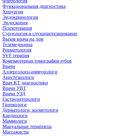
Флебология
Функциональная диагностика
Хирургия
Эндокринология
Эндоскопия
Психотерапия
Сурдология и слухопротезирование
Вызов врача на дом
Телемедицина
Ревматология
SVF терапия
Компьютерная томография зубов
Врачи
Аллергологи-иммунологи
Анестезиологи
Врач КТ диагностики
Врачи УВТ
Врачи УЗД
Гастроэнтерологи
Гинекологи
Дерматологи, косметологи
Кардиологи
Маммологи
Мануальные терапевты
Массажисты