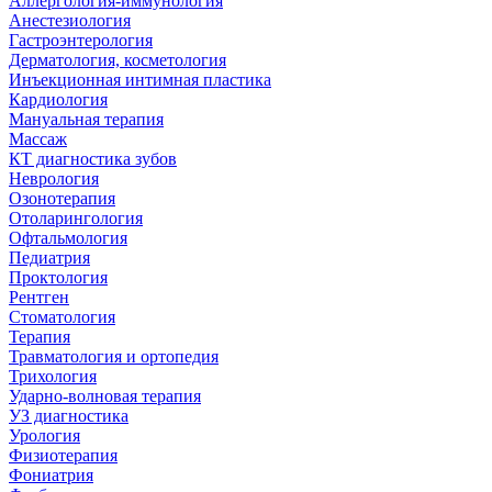
Аллергология-иммунология
Анестезиология
Гастроэнтерология
Дерматология, косметология
Инъекционная интимная пластика
Кардиология
Мануальная терапия
Массаж
КТ диагностика зубов
Неврология
Озонотерапия
Отоларингология
Офтальмология
Педиатрия
Проктология
Рентген
Стоматология
Терапия
Травматология и ортопедия
Трихология
Ударно-волновая терапия
УЗ диагностика
Урология
Физиотерапия
Фониатрия