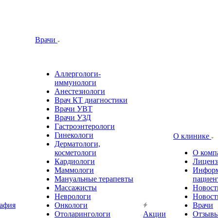
Врачи
Аллергологи-
иммунологи
Анестезиологи
Врач КТ диагностики
Врачи УВТ
Врачи УЗД
Гастроэнтерологи
Гинекологи
О клинике
Дерматологи,
косметологи
О комп
Кардиологи
Лиценз
Маммологи
Информ
Мануальные терапевты
пациен
Массажисты
Новост
Неврологи
Новост
афия
Онкологи
Врачи
Отоларингологи
Акции
Отзыв