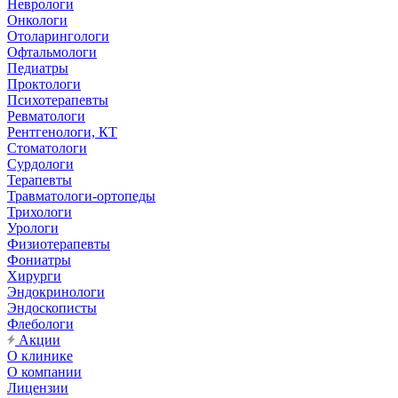
Неврологи
Онкологи
Отоларингологи
Офтальмологи
Педиатры
Проктологи
Психотерапевты
Ревматологи
Рентгенологи, КТ
Стоматологи
Сурдологи
Терапевты
Травматологи-ортопеды
Трихологи
Урологи
Физиотерапевты
Фониатры
Хирурги
Эндокринологи
Эндоскописты
Флебологи
Акции
О клинике
О компании
Лицензии