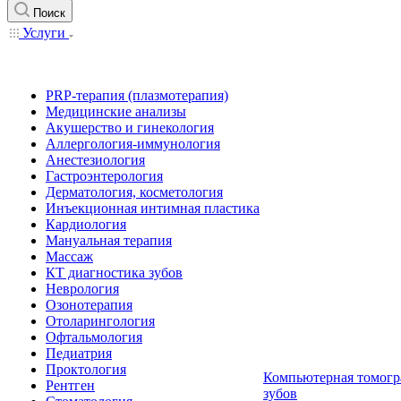
Поиск
Услуги
PRP-терапия (плазмотерапия)
Медицинские анализы
Акушерство и гинекология
Аллергология-иммунология
Анестезиология
Гастроэнтерология
Дерматология, косметология
Инъекционная интимная пластика
Кардиология
Мануальная терапия
Массаж
КТ диагностика зубов
Неврология
Озонотерапия
Отоларингология
Офтальмология
Педиатрия
Проктология
Компьютерная томогр
Рентген
зубов