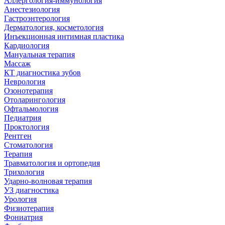
Аллергология-иммунология
Анестезиология
Гастроэнтерология
Дерматология, косметология
Инъекционная интимная пластика
Кардиология
Мануальная терапия
Массаж
КТ диагностика зубов
Неврология
Озонотерапия
Отоларингология
Офтальмология
Педиатрия
Проктология
Рентген
Стоматология
Терапия
Травматология и ортопедия
Трихология
Ударно-волновая терапия
УЗ диагностика
Урология
Физиотерапия
Фониатрия