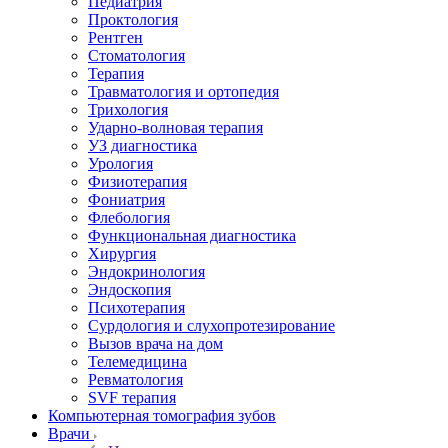
Педиатрия
Проктология
Рентген
Стоматология
Терапия
Травматология и ортопедия
Трихология
Ударно-волновая терапия
УЗ диагностика
Урология
Физиотерапия
Фониатрия
Флебология
Функциональная диагностика
Хирургия
Эндокринология
Эндоскопия
Психотерапия
Сурдология и слухопротезирование
Вызов врача на дом
Телемедицина
Ревматология
SVF терапия
Компьютерная томография зубов
Врачи