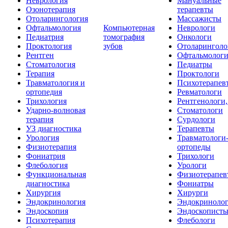
Неврология
Мануальные
Озонотерапия
терапевты
Отоларингология
Массажисты
Офтальмология
Компьютерная
Неврологи
Педиатрия
томография
Онкологи
Проктология
зубов
Отоларинголо
Рентген
Офтальмолог
Стоматология
Педиатры
Терапия
Проктологи
Травматология и
Психотерапев
ортопедия
Ревматологи
Трихология
Рентгенологи
Ударно-волновая
Стоматологи
терапия
Сурдологи
УЗ диагностика
Терапевты
Урология
Травматологи
Физиотерапия
ортопеды
Фониатрия
Трихологи
Флебология
Урологи
Функциональная
Физиотерапев
диагностика
Фониатры
Хирургия
Хирурги
Эндокринология
Эндокриноло
Эндоскопия
Эндоскопист
Психотерапия
Флебологи