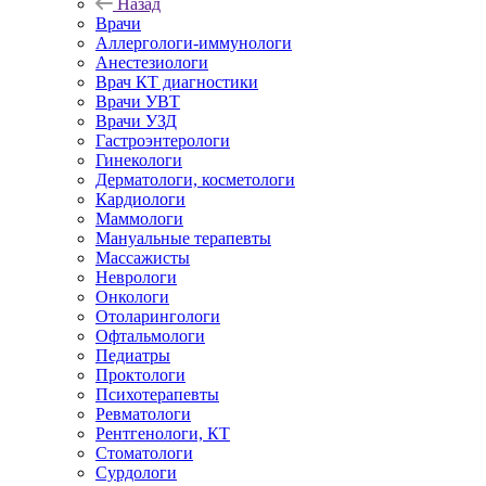
Назад
Врачи
Аллергологи-иммунологи
Анестезиологи
Врач КТ диагностики
Врачи УВТ
Врачи УЗД
Гастроэнтерологи
Гинекологи
Дерматологи, косметологи
Кардиологи
Маммологи
Мануальные терапевты
Массажисты
Неврологи
Онкологи
Отоларингологи
Офтальмологи
Педиатры
Проктологи
Психотерапевты
Ревматологи
Рентгенологи, КТ
Стоматологи
Сурдологи