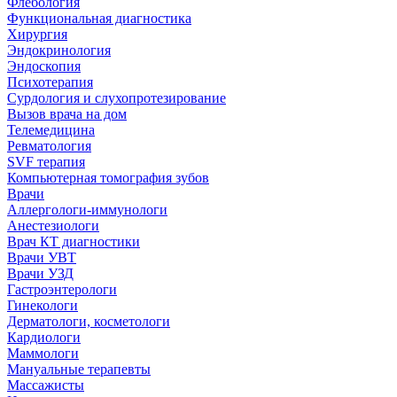
Флебология
Функциональная диагностика
Хирургия
Эндокринология
Эндоскопия
Психотерапия
Сурдология и слухопротезирование
Вызов врача на дом
Телемедицина
Ревматология
SVF терапия
Компьютерная томография зубов
Врачи
Аллергологи-иммунологи
Анестезиологи
Врач КТ диагностики
Врачи УВТ
Врачи УЗД
Гастроэнтерологи
Гинекологи
Дерматологи, косметологи
Кардиологи
Маммологи
Мануальные терапевты
Массажисты