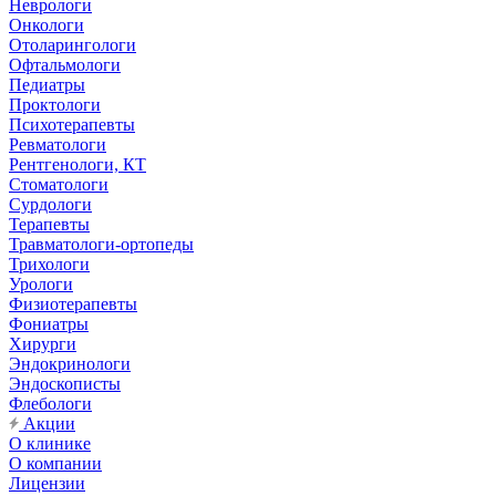
Неврологи
Онкологи
Отоларингологи
Офтальмологи
Педиатры
Проктологи
Психотерапевты
Ревматологи
Рентгенологи, КТ
Стоматологи
Сурдологи
Терапевты
Травматологи-ортопеды
Трихологи
Урологи
Физиотерапевты
Фониатры
Хирурги
Эндокринологи
Эндоскописты
Флебологи
Акции
О клинике
О компании
Лицензии