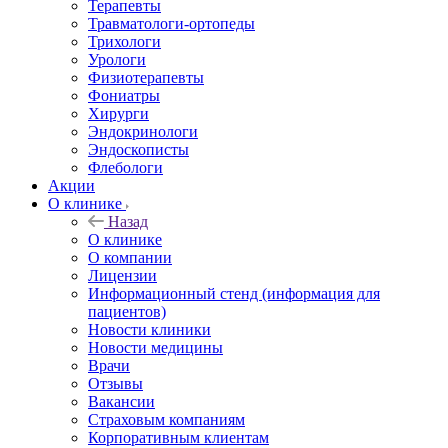
Терапевты
Травматологи-ортопеды
Трихологи
Урологи
Физиотерапевты
Фониатры
Хирурги
Эндокринологи
Эндоскописты
Флебологи
Акции
О клинике
Назад
О клинике
О компании
Лицензии
Информационный стенд (информация для
пациентов)
Новости клиники
Новости медицины
Врачи
Отзывы
Вакансии
Страховым компаниям
Корпоративным клиентам