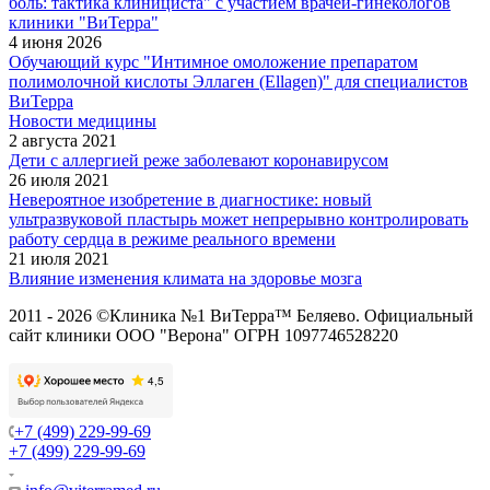
боль: тактика клинициста" с участием врачей-гинекологов
клиники "ВиТерра"
4 июня 2026
Обучающий курс "Интимное омоложение препаратом
полимолочной кислоты Эллаген (Ellagen)" для специалистов
ВиТерра
Новости медицины
2 августа 2021
Дети с аллергией реже заболевают коронавирусом
26 июля 2021
Невероятное изобретение в диагностике: новый
ультразвуковой пластырь может непрерывно контролировать
работу сердца в режиме реального времени
21 июля 2021
Влияние изменения климата на здоровье мозга
2011 - 2026 ©Клиника №1 ВиТерра™ Беляево. Официальный
сайт клиники ООО "Верона" ОГРН 1097746528220
+7 (499) 229-99-69
+7 (499) 229-99-69