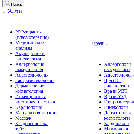
Поиск
Услуги
PRP-терапия
(плазмотерапия)
Медицинские
Врачи
анализы
Акушерство и
гинекология
Аллергология-
Аллергологи-
иммунология
иммунологи
Анестезиология
Анестезиолог
Гастроэнтерология
Врач КТ
Дерматология,
диагностики
косметология
Врачи УВТ
Инъекционная
Врачи УЗД
интимная пластика
Гастроэнтеро
Кардиология
Гинекологи
Мануальная терапия
Дерматологи,
Массаж
косметологи
КТ диагностика
Кардиологи
зубов
Маммологи