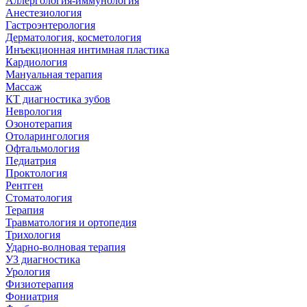
Аллергология-иммунология
Анестезиология
Гастроэнтерология
Дерматология, косметология
Инъекционная интимная пластика
Кардиология
Мануальная терапия
Массаж
КТ диагностика зубов
Неврология
Озонотерапия
Отоларингология
Офтальмология
Педиатрия
Проктология
Рентген
Стоматология
Терапия
Травматология и ортопедия
Трихология
Ударно-волновая терапия
УЗ диагностика
Урология
Физиотерапия
Фониатрия