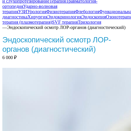
и слухопротезирование
Терапия
Травматология-
ортопедия
Ударно-волновая
терапия
УЗИ
Урология
Физиотерапия
Флебология
Функциональн
диагностика
Хирургия
Эндокринология
Эндоскопия
Озонотерап
терапия (плазмотерапия)
SVF терапия
Трихология
—
Эндоскопический осмотр ЛОР-органов (диагностический)
Эндоскопический осмотр ЛОР-
органов (диагностический)
6 000
₽