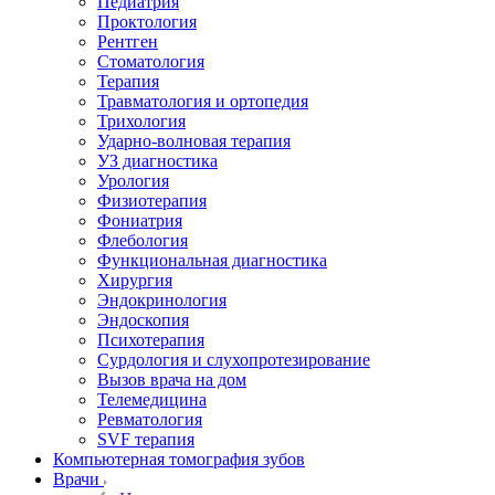
Педиатрия
Проктология
Рентген
Стоматология
Терапия
Травматология и ортопедия
Трихология
Ударно-волновая терапия
УЗ диагностика
Урология
Физиотерапия
Фониатрия
Флебология
Функциональная диагностика
Хирургия
Эндокринология
Эндоскопия
Психотерапия
Сурдология и слухопротезирование
Вызов врача на дом
Телемедицина
Ревматология
SVF терапия
Компьютерная томография зубов
Врачи