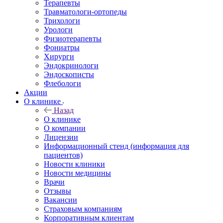
Терапевты
Травматологи-ортопеды
Трихологи
Урологи
Физиотерапевты
Фониатры
Хирурги
Эндокринологи
Эндоскописты
Флебологи
Акции
О клинике
Назад
О клинике
О компании
Лицензии
Информационный стенд (информация для
пациентов)
Новости клиники
Новости медицины
Врачи
Отзывы
Вакансии
Страховым компаниям
Корпоративным клиентам