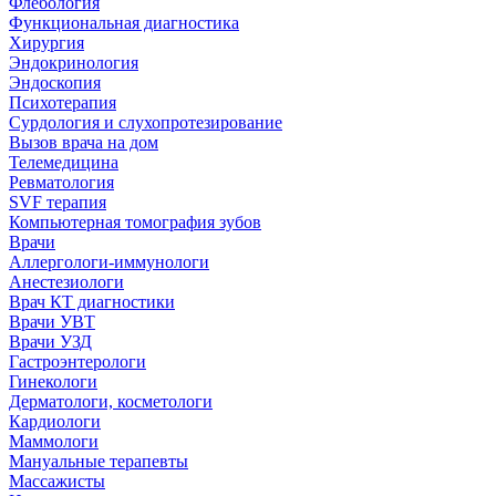
Флебология
Функциональная диагностика
Хирургия
Эндокринология
Эндоскопия
Психотерапия
Сурдология и слухопротезирование
Вызов врача на дом
Телемедицина
Ревматология
SVF терапия
Компьютерная томография зубов
Врачи
Аллергологи-иммунологи
Анестезиологи
Врач КТ диагностики
Врачи УВТ
Врачи УЗД
Гастроэнтерологи
Гинекологи
Дерматологи, косметологи
Кардиологи
Маммологи
Мануальные терапевты
Массажисты