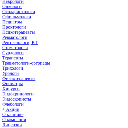
Неврологи
Онкологи
Отоларингологи
Офтальмологи
Педиатры
Проктологи
Психотерапевты
Ревматологи
Рентгенологи, КТ
Стоматологи
Сурдологи
Терапевты
Травматологи-ортопеды
Трихологи
Урологи
Физиотерапевты
Фониатры
Хирурги
Эндокринологи
Эндоскописты
Флебологи
Акции
О клинике
О компании
Лицензии