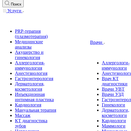
Поиск
Услуги
PRP-терапия
(плазмотерапия)
Медицинские
Врачи
анализы
Акушерство и
гинекология
Аллергология-
Аллергологи-
иммунология
иммунологи
Анестезиология
Анестезиолог
Гастроэнтерология
Врач КТ
Дерматология,
диагностики
косметология
Врачи УВТ
Инъекционная
Врачи УЗД
интимная пластика
Гастроэнтеро
Кардиология
Гинекологи
Мануальная терапия
Дерматологи,
Массаж
косметологи
КТ диагностика
Кардиологи
зубов
Маммологи