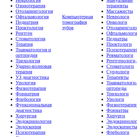
Неврология
Мануальные
Озонотерапия
терапевты
Отоларингология
Массажисты
Офтальмология
Компьютерная
Неврологи
Педиатрия
томография
Онкологи
Проктология
зубов
Отоларинголо
Рентген
Офтальмолог
Стоматология
Педиатры
Терапия
Проктологи
Травматология и
Психотерапев
ортопедия
Ревматологи
Трихология
Рентгенологи
Ударно-волновая
Стоматологи
терапия
Сурдологи
УЗ диагностика
Терапевты
Урология
Травматологи
Физиотерапия
ортопеды
Фониатрия
Трихологи
Флебология
Урологи
Функциональная
Физиотерапев
диагностика
Фониатры
Хирургия
Хирурги
Эндокринология
Эндокриноло
Эндоскопия
Эндоскопист
Психотерапия
Флебологи