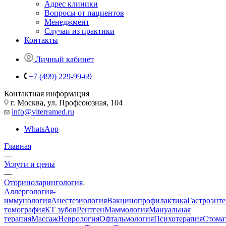
Адрес клиники
Вопросы от пациентов
Менеджмент
Случаи из практики
Контакты
Личный кабинет
+7 (499) 229-99-69
Контактная информация
г. Москва, ул. Профсоюзная, 104
info@viterramed.ru
WhatsApp
Главная
—
Услуги и цены
—
Оториноларингология
Аллергология-
иммунология
Анестезиология
Вакцинопрофилактика
Гастроэнт
томография
КТ зубов
Рентген
Маммология
Мануальная
терапия
Массаж
Неврология
Офтальмология
Психотерапия
Стома