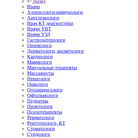
Назад
Врачи
Аллергологи-иммунологи
Анестезиологи
Врач КТ диагностики
Врачи УВТ
Врачи УЗД
Гастроэнтерологи
Гинекологи
Дерматологи, косметологи
Кардиологи
Маммологи
Мануальные терапевты
Массажисты
Неврологи
Онкологи
Отоларингологи
Офтальмологи
Педиатры
Проктологи
Психотерапевты
Ревматологи
Рентгенологи, КТ
Стоматологи
Сурдологи