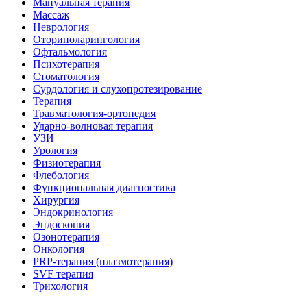
Мануальная терапия
Массаж
Неврология
Оториноларингология
Офтальмология
Психотерапия
Стоматология
Сурдология и слухопротезирование
Терапия
Травматология-ортопедия
Ударно-волновая терапия
УЗИ
Урология
Физиотерапия
Флебология
Функциональная диагностика
Хирургия
Эндокринология
Эндоскопия
Озонотерапия
Онкология
PRP-терапия (плазмотерапия)
SVF терапия
Трихология