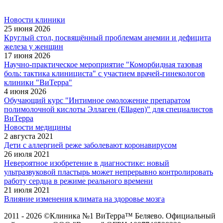
Новости клиники
25 июня 2026
Круглый стол, посвящённый проблемам анемии и дефицита
железа у женщин
17 июня 2026
Научно-практическое мероприятие "Коморбидная тазовая
боль: тактика клинициста" с участием врачей-гинекологов
клиники "ВиТерра"
4 июня 2026
Обучающий курс "Интимное омоложение препаратом
полимолочной кислоты Эллаген (Ellagen)" для специалистов
ВиТерра
Новости медицины
2 августа 2021
Дети с аллергией реже заболевают коронавирусом
26 июля 2021
Невероятное изобретение в диагностике: новый
ультразвуковой пластырь может непрерывно контролировать
работу сердца в режиме реального времени
21 июля 2021
Влияние изменения климата на здоровье мозга
2011 - 2026 ©Клиника №1 ВиТерра™ Беляево. Официальный