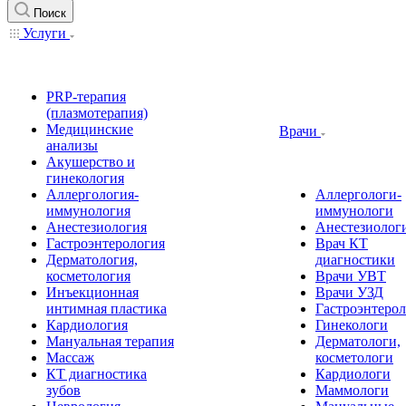
Поиск
Услуги
PRP-терапия
(плазмотерапия)
Медицинские
Врачи
анализы
Акушерство и
гинекология
Аллергология-
Аллергологи-
иммунология
иммунологи
Анестезиология
Анестезиолог
Гастроэнтерология
Врач КТ
Дерматология,
диагностики
косметология
Врачи УВТ
Инъекционная
Врачи УЗД
интимная пластика
Гастроэнтеро
Кардиология
Гинекологи
Мануальная терапия
Дерматологи,
Массаж
косметологи
КТ диагностика
Кардиологи
зубов
Маммологи