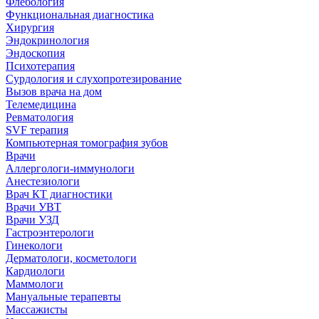
Флебология
Функциональная диагностика
Хирургия
Эндокринология
Эндоскопия
Психотерапия
Сурдология и слухопротезирование
Вызов врача на дом
Телемедицина
Ревматология
SVF терапия
Компьютерная томография зубов
Врачи
Аллергологи-иммунологи
Анестезиологи
Врач КТ диагностики
Врачи УВТ
Врачи УЗД
Гастроэнтерологи
Гинекологи
Дерматологи, косметологи
Кардиологи
Маммологи
Мануальные терапевты
Массажисты