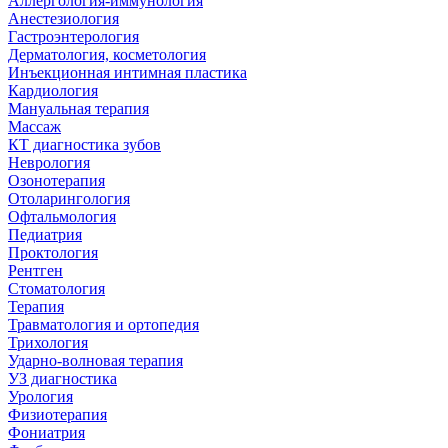
Аллергология-иммунология
Анестезиология
Гастроэнтерология
Дерматология, косметология
Инъекционная интимная пластика
Кардиология
Мануальная терапия
Массаж
КТ диагностика зубов
Неврология
Озонотерапия
Отоларингология
Офтальмология
Педиатрия
Проктология
Рентген
Стоматология
Терапия
Травматология и ортопедия
Трихология
Ударно-волновая терапия
УЗ диагностика
Урология
Физиотерапия
Фониатрия