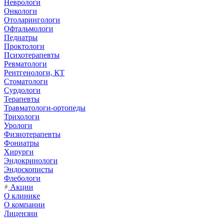
Неврологи
Онкологи
Отоларингологи
Офтальмологи
Педиатры
Проктологи
Психотерапевты
Ревматологи
Рентгенологи, КТ
Стоматологи
Сурдологи
Терапевты
Травматологи-ортопеды
Трихологи
Урологи
Физиотерапевты
Фониатры
Хирурги
Эндокринологи
Эндоскописты
Флебологи
Акции
О клинике
О компании
Лицензии