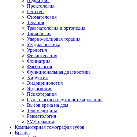
Педиатрия
Проктология
Рентген
Стоматология
Терапия
Травматология и ортопедия
Трихология
Ударно-волновая терапия
УЗ диагностика
Урология
Физиотерапия
Фониатрия
Флебология
Функциональная диагностика
Хирургия
Эндокринология
Эндоскопия
Психотерапия
Сурдология и слухопротезирование
Вызов врача на дом
Телемедицина
Ревматология
SVF терапия
Компьютерная томография зубов
Врачи