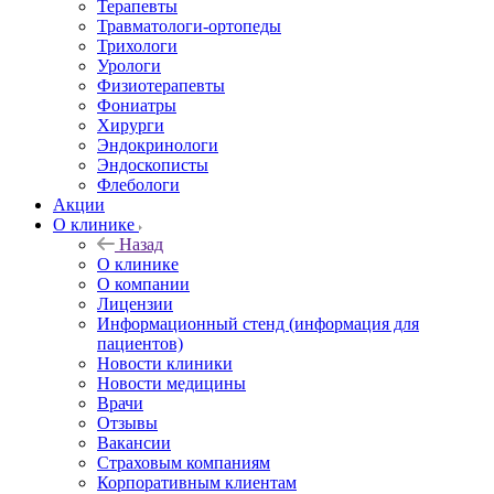
Терапевты
Травматологи-ортопеды
Трихологи
Урологи
Физиотерапевты
Фониатры
Хирурги
Эндокринологи
Эндоскописты
Флебологи
Акции
О клинике
Назад
О клинике
О компании
Лицензии
Информационный стенд (информация для
пациентов)
Новости клиники
Новости медицины
Врачи
Отзывы
Вакансии
Страховым компаниям
Корпоративным клиентам