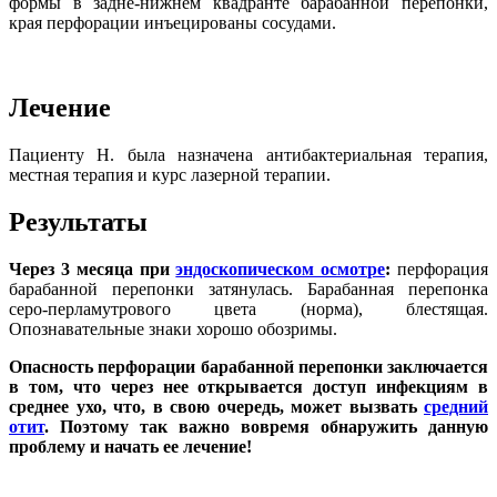
формы в задне-нижнем квадранте барабанной перепонки,
края перфорации инъецированы сосудами.
Лечение
Пациенту Н. была назначена антибактериальная терапия,
местная терапия и курс лазерной терапии.
Результаты
Через 3 месяца при
эндоскопическом осмотре
:
перфорация
барабанной перепонки затянулась. Барабанная перепонка
серо-перламутрового цвета (норма), блестящая.
Опознавательные знаки хорошо обозримы.
Опасность перфорации барабанной перепонки заключается
в том, что через нее открывается доступ инфекциям в
среднее ухо, что, в свою очередь, может вызвать
средний
отит
. Поэтому так важно вовремя обнаружить данную
проблему и начать ее лечение!