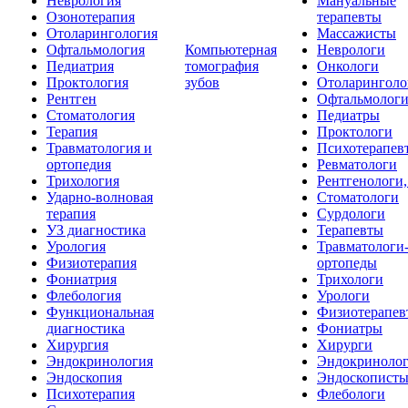
Неврология
Мануальные
Озонотерапия
терапевты
Отоларингология
Массажисты
Офтальмология
Компьютерная
Неврологи
Педиатрия
томография
Онкологи
Проктология
зубов
Отоларинголо
Рентген
Офтальмолог
Стоматология
Педиатры
Терапия
Проктологи
Травматология и
Психотерапев
ортопедия
Ревматологи
Трихология
Рентгенологи
Ударно-волновая
Стоматологи
терапия
Сурдологи
УЗ диагностика
Терапевты
Урология
Травматологи
Физиотерапия
ортопеды
Фониатрия
Трихологи
Флебология
Урологи
Функциональная
Физиотерапев
диагностика
Фониатры
Хирургия
Хирурги
Эндокринология
Эндокриноло
Эндоскопия
Эндоскопист
Психотерапия
Флебологи