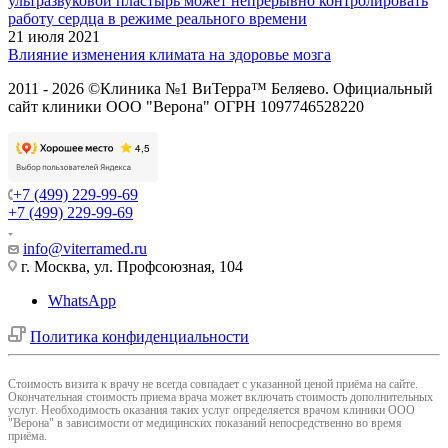
ультразвуковой пластырь может непрерывно контролировать
работу сердца в режиме реального времени
21 июля 2021
Влияние изменения климата на здоровье мозга
2011 - 2026 ©Клиника №1 ВиТерра™ Беляево. Официальный
сайт клиники ООО "Верона" ОГРН 1097746528220
+7 (499) 229-99-69
+7 (499) 229-99-69
info@viterramed.ru
г. Москва, ул. Профсоюзная, 104
WhatsApp
Политика конфиденциальности
Cтоимость визита к врачу не всегда совпадает с указанной ценой приёма на сайте.
Окончательная стоимость приема врача может включать стоимость дополнительных
услуг. Необходимость оказания таких услуг определяется врачом клиники ООО
"Верона" в зависимости от медицинских показаний непосредственно во время
приёма.