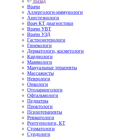
Назад
Врачи
Аллергологи-иммунологи
Анестезиологи
Врач КТ диагностики
Врачи УВТ
Врачи УЗД
Гастроэнтерологи
Гинекологи
Дерматологи, косметологи
Кардиологи
Маммологи
Мануальные терапевты
Массажисты
Неврологи
Онкологи
Отоларингологи
Офтальмологи
Педиатры
Проктологи
Психотерапевты
Ревматологи
Рентгенологи, КТ
Стоматологи
Сурдологи