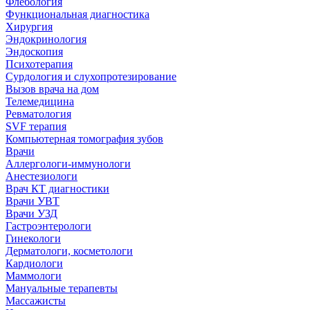
Флебология
Функциональная диагностика
Хирургия
Эндокринология
Эндоскопия
Психотерапия
Сурдология и слухопротезирование
Вызов врача на дом
Телемедицина
Ревматология
SVF терапия
Компьютерная томография зубов
Врачи
Аллергологи-иммунологи
Анестезиологи
Врач КТ диагностики
Врачи УВТ
Врачи УЗД
Гастроэнтерологи
Гинекологи
Дерматологи, косметологи
Кардиологи
Маммологи
Мануальные терапевты
Массажисты