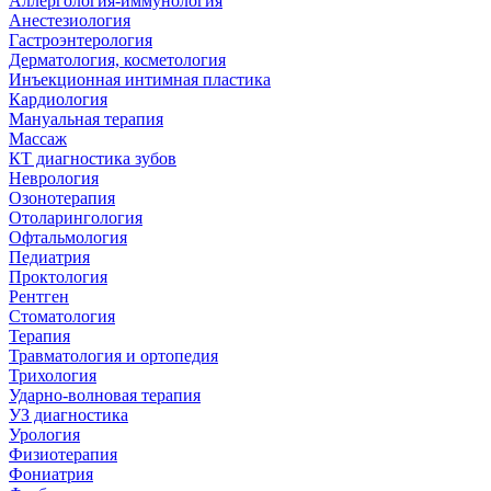
Аллергология-иммунология
Анестезиология
Гастроэнтерология
Дерматология, косметология
Инъекционная интимная пластика
Кардиология
Мануальная терапия
Массаж
КТ диагностика зубов
Неврология
Озонотерапия
Отоларингология
Офтальмология
Педиатрия
Проктология
Рентген
Стоматология
Терапия
Травматология и ортопедия
Трихология
Ударно-волновая терапия
УЗ диагностика
Урология
Физиотерапия
Фониатрия