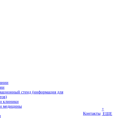
ании
ии
ационный стенд (информация для
тов)
и клиники
и медицины
+
Контакты
ЕЩЕ
ы