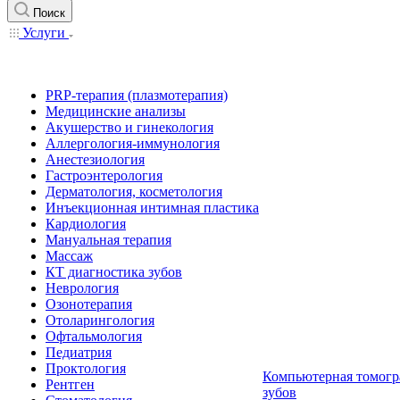
Поиск
Услуги
PRP-терапия (плазмотерапия)
Медицинские анализы
Акушерство и гинекология
Аллергология-иммунология
Анестезиология
Гастроэнтерология
Дерматология, косметология
Инъекционная интимная пластика
Кардиология
Мануальная терапия
Массаж
КТ диагностика зубов
Неврология
Озонотерапия
Отоларингология
Офтальмология
Педиатрия
Проктология
Компьютерная томогр
Рентген
зубов