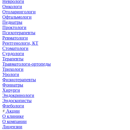
Неврологи
Онкологи
Отоларингологи
Офтальмологи
Педиатры
Проктологи
Психотерапевты
Ревматологи
Рентгенологи, КТ
Стоматологи
Сурдологи
Терапевты
Травматологи-ортопеды
Трихологи
Урологи
Физиотерапевты
Фониатры
Хирурги
Эндокринологи
Эндоскописты
Флебологи
Акции
О клинике
О компании
Лицензии