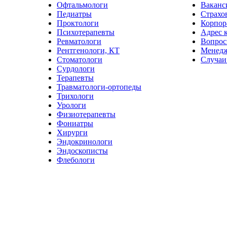
Офтальмологи
Ваканс
Педиатры
Страхо
Проктологи
Корпор
Психотерапевты
Адрес 
Ревматологи
Вопрос
Рентгенологи, КТ
Менед
Стоматологи
Случаи
Сурдологи
Терапевты
Травматологи-ортопеды
Трихологи
Урологи
Физиотерапевты
Фониатры
Хирурги
Эндокринологи
Эндоскописты
Флебологи