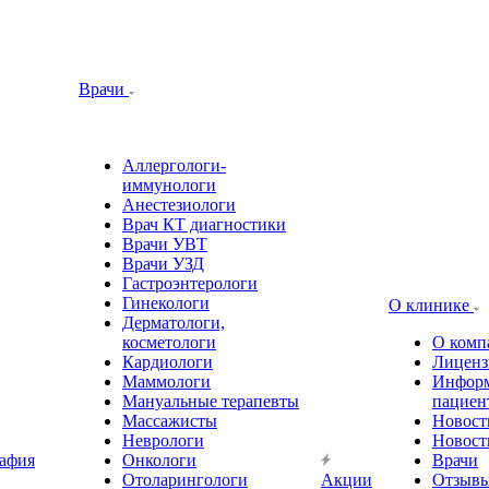
Врачи
Аллергологи-
иммунологи
Анестезиологи
Врач КТ диагностики
Врачи УВТ
Врачи УЗД
Гастроэнтерологи
Гинекологи
О клинике
Дерматологи,
косметологи
О комп
Кардиологи
Лиценз
Маммологи
Информ
Мануальные терапевты
пациен
Массажисты
Новост
Неврологи
Новост
афия
Онкологи
Врачи
Отоларингологи
Акции
Отзыв