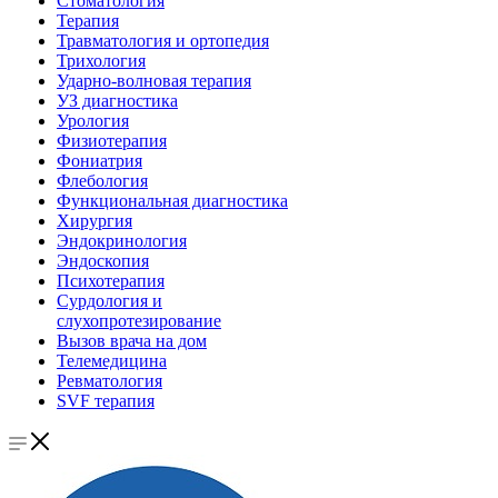
Стоматология
Терапия
Травматология и ортопедия
Трихология
Ударно-волновая терапия
УЗ диагностика
Урология
Физиотерапия
Фониатрия
Флебология
Функциональная диагностика
Хирургия
Эндокринология
Эндоскопия
Психотерапия
Сурдология и
слухопротезирование
Вызов врача на дом
Телемедицина
Ревматология
SVF терапия