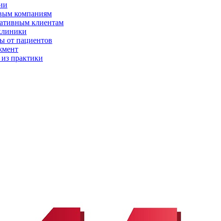
ии
вым компаниям
ативным клиентам
клиники
ы от пациентов
жмент
 из практики