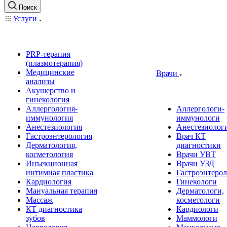
Поиск
Услуги
PRP-терапия
(плазмотерапия)
Медицинские
Врачи
анализы
Акушерство и
гинекология
Аллергология-
Аллергологи-
иммунология
иммунологи
Анестезиология
Анестезиолог
Гастроэнтерология
Врач КТ
Дерматология,
диагностики
косметология
Врачи УВТ
Инъекционная
Врачи УЗД
интимная пластика
Гастроэнтеро
Кардиология
Гинекологи
Мануальная терапия
Дерматологи,
Массаж
косметологи
КТ диагностика
Кардиологи
зубов
Маммологи