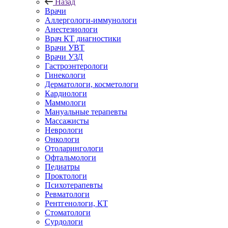
Назад
Врачи
Аллергологи-иммунологи
Анестезиологи
Врач КТ диагностики
Врачи УВТ
Врачи УЗД
Гастроэнтерологи
Гинекологи
Дерматологи, косметологи
Кардиологи
Маммологи
Мануальные терапевты
Массажисты
Неврологи
Онкологи
Отоларингологи
Офтальмологи
Педиатры
Проктологи
Психотерапевты
Ревматологи
Рентгенологи, КТ
Стоматологи
Сурдологи