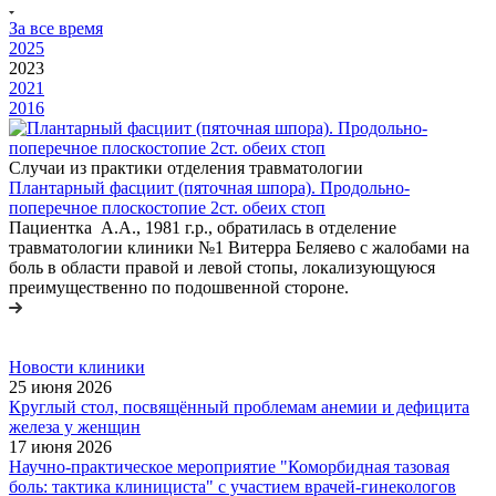
За все время
2025
2023
2021
2016
Случаи из практики отделения травматологии
Плантарный фасциит (пяточная шпора). Продольно-
поперечное плоскостопие 2ст. обеих стоп
Пациентка А.А., 1981 г.р., обратилась в отделение
травматологии клиники №1 Витерра Беляево с жалобами на
боль в области правой и левой стопы, локализующуюся
преимущественно по подошвенной стороне.
Новости клиники
25 июня 2026
Круглый стол, посвящённый проблемам анемии и дефицита
железа у женщин
17 июня 2026
Научно-практическое мероприятие "Коморбидная тазовая
боль: тактика клинициста" с участием врачей-гинекологов