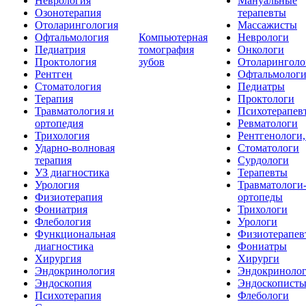
Неврология
Мануальные
Озонотерапия
терапевты
Отоларингология
Массажисты
Офтальмология
Компьютерная
Неврологи
Педиатрия
томография
Онкологи
Проктология
зубов
Отоларинголо
Рентген
Офтальмолог
Стоматология
Педиатры
Терапия
Проктологи
Травматология и
Психотерапев
ортопедия
Ревматологи
Трихология
Рентгенологи
Ударно-волновая
Стоматологи
терапия
Сурдологи
УЗ диагностика
Терапевты
Урология
Травматологи
Физиотерапия
ортопеды
Фониатрия
Трихологи
Флебология
Урологи
Функциональная
Физиотерапев
диагностика
Фониатры
Хирургия
Хирурги
Эндокринология
Эндокриноло
Эндоскопия
Эндоскопист
Психотерапия
Флебологи