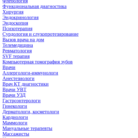
Флебология
Функциональная диагностика
Хирургия
Эндокринология
Эндоскопия
Психотерапия
Сурдология и слухопротезирование
Вызов врача на дом
Телемедицина
Ревматология
SVF терапия
Компьютерная томография зубов
Врачи
Аллергологи-иммунологи
Анестезиологи
Врач КТ диагностики
Врачи УВТ
Врачи УЗД
Гастроэнтерологи
Гинекологи
Дерматологи, косметологи
Кардиологи
Маммологи
Мануальные терапевты
Массажисты