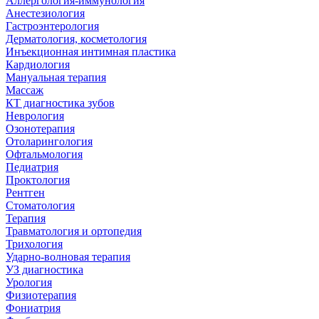
Аллергология-иммунология
Анестезиология
Гастроэнтерология
Дерматология, косметология
Инъекционная интимная пластика
Кардиология
Мануальная терапия
Массаж
КТ диагностика зубов
Неврология
Озонотерапия
Отоларингология
Офтальмология
Педиатрия
Проктология
Рентген
Стоматология
Терапия
Травматология и ортопедия
Трихология
Ударно-волновая терапия
УЗ диагностика
Урология
Физиотерапия
Фониатрия