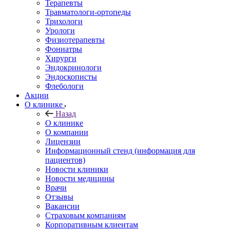
Терапевты
Травматологи-ортопеды
Трихологи
Урологи
Физиотерапевты
Фониатры
Хирурги
Эндокринологи
Эндоскописты
Флебологи
Акции
О клинике
Назад
О клинике
О компании
Лицензии
Информационный стенд (информация для
пациентов)
Новости клиники
Новости медицины
Врачи
Отзывы
Вакансии
Страховым компаниям
Корпоративным клиентам