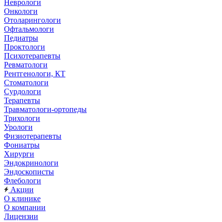
Неврологи
Онкологи
Отоларингологи
Офтальмологи
Педиатры
Проктологи
Психотерапевты
Ревматологи
Рентгенологи, КТ
Стоматологи
Сурдологи
Терапевты
Травматологи-ортопеды
Трихологи
Урологи
Физиотерапевты
Фониатры
Хирурги
Эндокринологи
Эндоскописты
Флебологи
Акции
О клинике
О компании
Лицензии