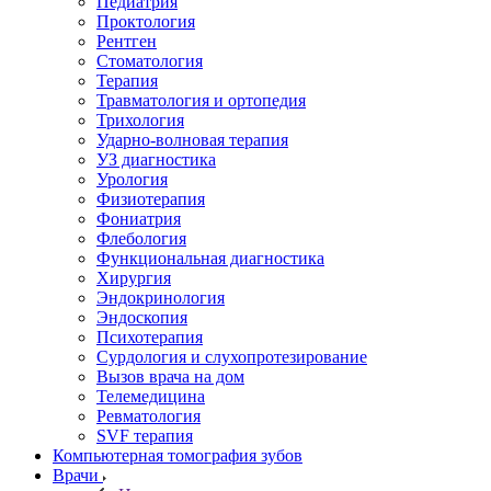
Педиатрия
Проктология
Рентген
Стоматология
Терапия
Травматология и ортопедия
Трихология
Ударно-волновая терапия
УЗ диагностика
Урология
Физиотерапия
Фониатрия
Флебология
Функциональная диагностика
Хирургия
Эндокринология
Эндоскопия
Психотерапия
Сурдология и слухопротезирование
Вызов врача на дом
Телемедицина
Ревматология
SVF терапия
Компьютерная томография зубов
Врачи