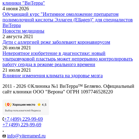
клиники "ВиТерра"
4 июня 2026
Обучающий курс "Интимное омоложение препаратом
полимолочной кислоты Эллаген (Ellagen)" для специалистов
ВиТерра
Новости медицины
2 августа 2021
Дети с аллергией реже заболевают коронавирусом
26 июля 2021
Невероятное изобретение в диагностике: новый
ультразвуковой пластырь может непрерывно контролировать
работу сердца в режиме реального времени
21 июля 2021
Влияние изменения климата на здоровье мозга
2011 - 2026 ©Клиника №1 ВиТерра™ Беляево. Официальный
сайт клиники ООО "Верона" ОГРН 1097746528220
+7 (499) 229-99-69
+7 (499) 229-99-69
info@viterramed.ru