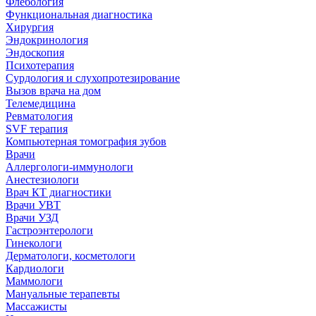
Флебология
Функциональная диагностика
Хирургия
Эндокринология
Эндоскопия
Психотерапия
Сурдология и слухопротезирование
Вызов врача на дом
Телемедицина
Ревматология
SVF терапия
Компьютерная томография зубов
Врачи
Аллергологи-иммунологи
Анестезиологи
Врач КТ диагностики
Врачи УВТ
Врачи УЗД
Гастроэнтерологи
Гинекологи
Дерматологи, косметологи
Кардиологи
Маммологи
Мануальные терапевты
Массажисты