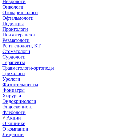
Неврологи
Онкологи
Отоларингологи
Офтальмологи
Педиатры
Проктологи
Психотерапевты
Ревматологи
Рентгенологи, КТ
Стоматологи
Сурдологи
Терапевты
Травматологи-ортопеды
Трихологи
Урологи
Физиотерапевты
Фониатры
Хирурги
Эндокринологи
Эндоскописты
Флебологи
Акции
О клинике
О компании
Лицензии