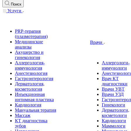
Поиск
Услуги
PRP-терапия
(плазмотерапия)
Медицинские
Врачи
анализы
Акушерство и
гинекология
Аллергология-
Аллергологи-
иммунология
иммунологи
Анестезиология
Анестезиолог
Гастроэнтерология
Врач КТ
Дерматология,
диагностики
косметология
Врачи УВТ
Инъекционная
Врачи УЗД
интимная пластика
Гастроэнтеро
Кардиология
Гинекологи
Мануальная терапия
Дерматологи,
Массаж
косметологи
КТ диагностика
Кардиологи
зубов
Маммологи