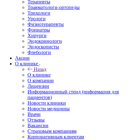
Терапевты
Травматологи-ортопеды
Трихологи
Урологи
Физиотерапевты
Фониатры
Хирурги
Эндокринологи
Эндоскописты
Флебологи
Акции
О клинике
Назад
О клинике
О компании
Лицензии
Информационный стенд (информация для
пациентов)
Новости клиники
Новости медицины
Врачи
Отзывы
Вакансии
Страховым компаниям
Корпоративным клиентам