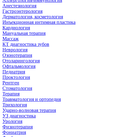
Аллергология-иммунология
Анестезиология
Гастроэнтерология
Дерматология, косметология
Инъекционная интимная пластика
Кардиология
Мануальная терапия
Массаж
КТ диагностика зубов
Неврология
Озонотерапия
Отоларингология
Офтальмология
Педиатрия
Проктология
Рентген
Стоматология
Терапия
Травматология и ортопедия
Трихология
Ударно-волновая терапия
УЗ диагностика
Урология
Физиотерапия
Фониатрия