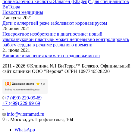
полимолочной кислоты Эллаген (Ellagen)" для специалистов
ВиТерра
Новости медицины
2 августа 2021
Дети с аллергией реже заболевают коронавирусом
26 июля 2021
Невероятное изобретение в диагностике: новый
ультразвуковой пластырь может непрерывно контролировать
работу сердца в режиме реального времени
21 июля 2021
Влияние изменения климата на здоровье мозга
2011 - 2026 ©Клиника №1 ВиТерра™ Беляево. Официальный
сайт клиники ООО "Верона" ОГРН 1097746528220
+7 (499) 229-99-69
+7 (499) 229-99-69
info@viterramed.ru
г. Москва, ул. Профсоюзная, 104
WhatsApp