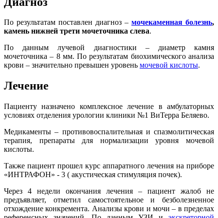
Диагноз
По результатам поставлен диагноз –
мочекаменная болезнь
,
камень нижней трети мочеточника слева
.
По данным лучевой диагностики – диаметр камня
мочеточника – 8 мм. По результатам биохимического анализа
крови – значительно превышен уровень
мочевой кислоты
.
Лечение
Пациенту назначено комплексное лечение в амбулаторных
условиях отделения урологии клиники №1 ВиТерра Беляево.
Медикаменты – противовоспалительная и спазмолитическая
терапия, препараты для нормализации уровня мочевой
кислоты.
Также пациент прошел курс аппаратного лечения на приборе
«ИНТРАФОН» - 3 ( акустическая стимуляция почек).
Через 4 недели окончания лечения – пациент жалоб не
предъявляет, отметил самостоятельное и безболезненное
отхождение конкремента. Анализы крови и мочи – в пределах
референсных значений. По данным УЗИ и
экскреторной