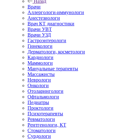
Назад
Врачи
Аллергологи-иммунологи
Анестезиологи
Врач КТ диагностики
Врачи УВТ
Врачи УЗД
Гастроэнтерологи
Гинекологи
Дерматологи, косметологи
Кардиологи
Маммологи
Мануальные терапевты
Массажисты
Неврологи
Онкологи
Отоларингологи
Офтальмологи
Педиатры
Проктологи
Психотерапевты
Ревматологи
Рентгенологи, КТ
Стоматологи
Сурдологи