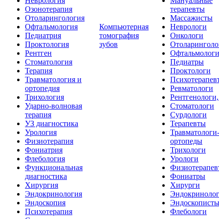
Неврология
Мануальные
Озонотерапия
терапевты
Отоларингология
Массажисты
Офтальмология
Компьютерная
Неврологи
Педиатрия
томография
Онкологи
Проктология
зубов
Отоларинголо
Рентген
Офтальмолог
Стоматология
Педиатры
Терапия
Проктологи
Травматология и
Психотерапев
ортопедия
Ревматологи
Трихология
Рентгенологи
Ударно-волновая
Стоматологи
терапия
Сурдологи
УЗ диагностика
Терапевты
Урология
Травматологи
Физиотерапия
ортопеды
Фониатрия
Трихологи
Флебология
Урологи
Функциональная
Физиотерапев
диагностика
Фониатры
Хирургия
Хирурги
Эндокринология
Эндокриноло
Эндоскопия
Эндоскопист
Психотерапия
Флебологи