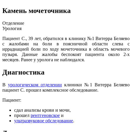
Камень мочеточника
Отделение
Урология
Пациент С., 39 лет, обратился в клинику №1 Витерра Беляево
с жалобами на боли в поясничной области слева с
иррадиацией боли по ходу мочеточника в область мочевого
пузыря. Данные жалобы беспокоят пациента около 2-х
месяцев. Ранее у уролога не наблюдался.
Диагностика
В
урологическом отделении
клиники №1 Витерра Беляево
пациент С. прошел комплексное обследование.
Пациент:
сдал анализы крови и мочи,
прошел
рентгеновское
и
ультразвуковое обследование
.