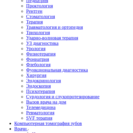
Педиатрия
Проктология
Рентген
Стоматология
Терапия
Травматология и ортопедия
Трихология
Ударно-волновая терапия
УЗ диагностика
Урология
Физиотерапия
Фониатрия
Флебология
Функциональная диагностика
Хирургия
Эндокринология
Эндоскопия
Психотерапия
Сурдология и слухопротезирование
Вызов врача на дом
Телемедицина
Ревматология
SVF терапия
Компьютерная томография зубов
Врачи