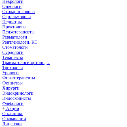
Неврологи
Онкологи
Отоларингологи
Офтальмологи
Педиатры
Проктологи
Психотерапевты
Ревматологи
Рентгенологи, КТ
Стоматологи
Сурдологи
Терапевты
Травматологи-ортопеды
Трихологи
Урологи
Физиотерапевты
Фониатры
Хирурги
Эндокринологи
Эндоскописты
Флебологи
Акции
О клинике
О компании
Лицензии