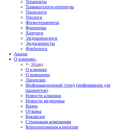
Терапевты
Травматологи-ортопеды
Трихологи
Урологи
Физиотерапевты
Фониатры
Хирурги
Эндокринологи
Эндоскописты
Флебологи
Акции
О клинике
Назад
О клинике
О компании
Лицензии
Информационный стенд (информация для
пациентов)
Новости клиники
Новости медицины
Врачи
Отзывы
Вакансии
Страховым компаниям
Корпоративным клиентам