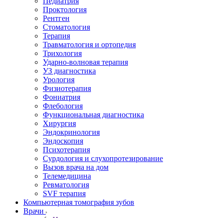
Педиатрия
Проктология
Рентген
Стоматология
Терапия
Травматология и ортопедия
Трихология
Ударно-волновая терапия
УЗ диагностика
Урология
Физиотерапия
Фониатрия
Флебология
Функциональная диагностика
Хирургия
Эндокринология
Эндоскопия
Психотерапия
Сурдология и слухопротезирование
Вызов врача на дом
Телемедицина
Ревматология
SVF терапия
Компьютерная томография зубов
Врачи