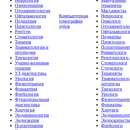
Неврология
Мануальные
Озонотерапия
терапевты
Отоларингология
Массажисты
Офтальмология
Компьютерная
Неврологи
Педиатрия
томография
Онкологи
Проктология
зубов
Отоларинголо
Рентген
Офтальмолог
Стоматология
Педиатры
Терапия
Проктологи
Травматология и
Психотерапев
ортопедия
Ревматологи
Трихология
Рентгенологи
Ударно-волновая
Стоматологи
терапия
Сурдологи
УЗ диагностика
Терапевты
Урология
Травматологи
Физиотерапия
ортопеды
Фониатрия
Трихологи
Флебология
Урологи
Функциональная
Физиотерапев
диагностика
Фониатры
Хирургия
Хирурги
Эндокринология
Эндокриноло
Эндоскопия
Эндоскопист
Психотерапия
Флебологи