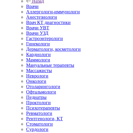
Назад
Врачи
Аллергологи-иммунологи
Анестезиологи
Врач КТ диагностики
Врачи УВТ
Врачи УЗД
Гастроэнтерологи
Гинекологи
Дерматологи, косметологи
Кардиологи
Маммологи
Мануальные терапевты
Массажисты
Неврологи
Онкологи
Отоларингологи
Офтальмологи
Педиатры
Проктологи
Психотерапевты
Ревматологи
Рентгенологи, КТ
Стоматологи
Сурдологи