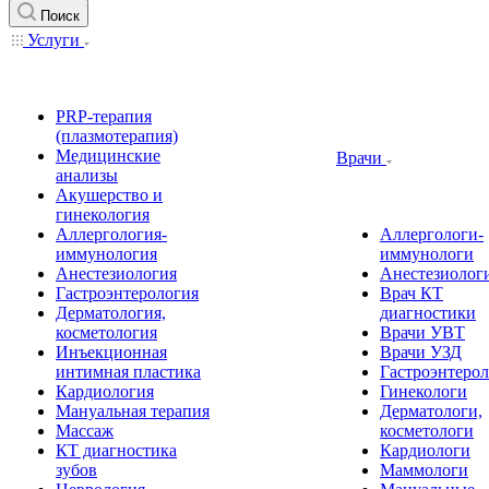
Поиск
Услуги
PRP-терапия
(плазмотерапия)
Медицинские
Врачи
анализы
Акушерство и
гинекология
Аллергология-
Аллергологи-
иммунология
иммунологи
Анестезиология
Анестезиолог
Гастроэнтерология
Врач КТ
Дерматология,
диагностики
косметология
Врачи УВТ
Инъекционная
Врачи УЗД
интимная пластика
Гастроэнтеро
Кардиология
Гинекологи
Мануальная терапия
Дерматологи,
Массаж
косметологи
КТ диагностика
Кардиологи
зубов
Маммологи