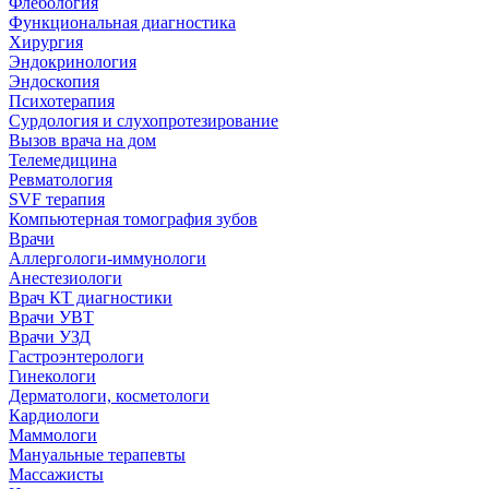
Флебология
Функциональная диагностика
Хирургия
Эндокринология
Эндоскопия
Психотерапия
Сурдология и слухопротезирование
Вызов врача на дом
Телемедицина
Ревматология
SVF терапия
Компьютерная томография зубов
Врачи
Аллергологи-иммунологи
Анестезиологи
Врач КТ диагностики
Врачи УВТ
Врачи УЗД
Гастроэнтерологи
Гинекологи
Дерматологи, косметологи
Кардиологи
Маммологи
Мануальные терапевты
Массажисты