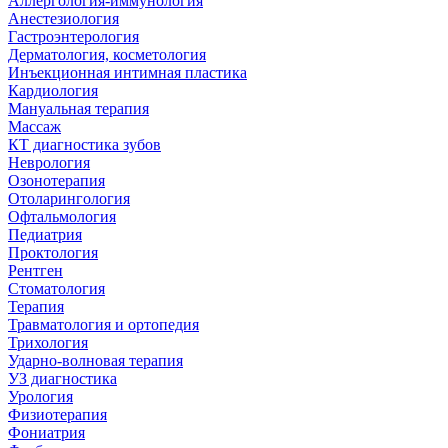
Аллергология-иммунология
Анестезиология
Гастроэнтерология
Дерматология, косметология
Инъекционная интимная пластика
Кардиология
Мануальная терапия
Массаж
КТ диагностика зубов
Неврология
Озонотерапия
Отоларингология
Офтальмология
Педиатрия
Проктология
Рентген
Стоматология
Терапия
Травматология и ортопедия
Трихология
Ударно-волновая терапия
УЗ диагностика
Урология
Физиотерапия
Фониатрия