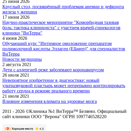
25 июня 2026
Круглый стол, посвящённый проблемам анемии и дефицита
железа у женщин
17 июня 2026
Научно-практическое мероприятие "Коморбидная тазовая
боль: тактика клинициста" с участием врачей-гинекологов
клиники "ВиТерра"
4 июня 2026
Обучающий курс "Интимное омоложение препаратом
полимолочной кислоты Эллаген (Ellagen)" для специалистов
ВиТерра
Новости медицины
2 августа 2021
Дети с аллергией реже заболевают коронавирусом
26 июля 2021
Невероятное изобретение в диагностике: новый
ультразвуковой пластырь может непрерывно контролировать
работу сердца в режиме реального времени
21 июля 2021
Влияние изменения климата на здоровье мозга
2011 - 2026 ©Клиника №1 ВиТерра™ Беляево. Официальный
сайт клиники ООО "Верона" ОГРН 1097746528220