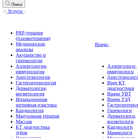
Поиск
Услуги
PRP-терапия
(плазмотерапия)
Медицинские
Врачи
анализы
Акушерство и
гинекология
Аллергология-
Аллергологи-
иммунология
иммунологи
Анестезиология
Анестезиолог
Гастроэнтерология
Врач КТ
Дерматология,
диагностики
косметология
Врачи УВТ
Инъекционная
Врачи УЗД
интимная пластика
Гастроэнтеро
Кардиология
Гинекологи
Мануальная терапия
Дерматологи,
Массаж
косметологи
КТ диагностика
Кардиологи
зубов
Маммологи