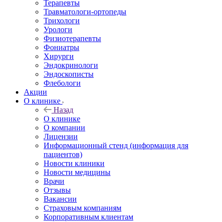
Терапевты
Травматологи-ортопеды
Трихологи
Урологи
Физиотерапевты
Фониатры
Хирурги
Эндокринологи
Эндоскописты
Флебологи
Акции
О клинике
Назад
О клинике
О компании
Лицензии
Информационный стенд (информация для
пациентов)
Новости клиники
Новости медицины
Врачи
Отзывы
Вакансии
Страховым компаниям
Корпоративным клиентам