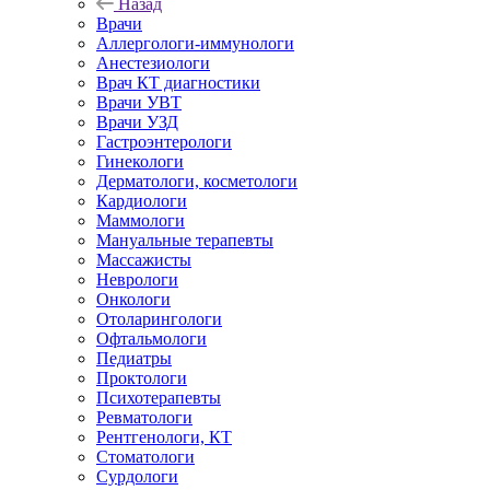
Назад
Врачи
Аллергологи-иммунологи
Анестезиологи
Врач КТ диагностики
Врачи УВТ
Врачи УЗД
Гастроэнтерологи
Гинекологи
Дерматологи, косметологи
Кардиологи
Маммологи
Мануальные терапевты
Массажисты
Неврологи
Онкологи
Отоларингологи
Офтальмологи
Педиатры
Проктологи
Психотерапевты
Ревматологи
Рентгенологи, КТ
Стоматологи
Сурдологи