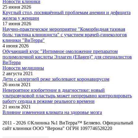
Новости клиники
25 июня 2026
Круглый стол, посвящённый проблемам анемии и дефицита
железа у женщин
17 июня 2026
Научно-практическое мероприятие "Коморбидная тазовая
боль: тактика клинициста" с участием врачей-гинекологов
клиники "ВиТерра"
4 июня 2026
Обучающий курс "Интимное омоложение препаратом
полимолочной кислоты Эллаген (Ellagen)" для специалистов
ВиТерра
Новости медицины
2 августа 2021
Дети с аллергией реже заболевают коронавирусом
26 июля 2021
Невероятное изобретение в диагностике: новый
ультразвуковой пластырь может непрерывно контролировать
работу сердца в режиме реального времени
21 июля 2021
Влияние изменения климата на здоровье мозга
2011 - 2026 ©Клиника №1 ВиТерра™ Беляево. Официальный
сайт клиники ООО "Верона" ОГРН 1097746528220