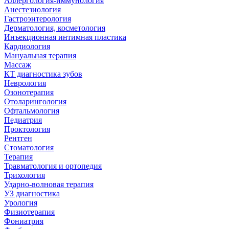
Аллергология-иммунология
Анестезиология
Гастроэнтерология
Дерматология, косметология
Инъекционная интимная пластика
Кардиология
Мануальная терапия
Массаж
КТ диагностика зубов
Неврология
Озонотерапия
Отоларингология
Офтальмология
Педиатрия
Проктология
Рентген
Стоматология
Терапия
Травматология и ортопедия
Трихология
Ударно-волновая терапия
УЗ диагностика
Урология
Физиотерапия
Фониатрия