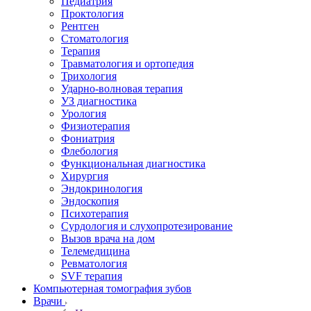
Педиатрия
Проктология
Рентген
Стоматология
Терапия
Травматология и ортопедия
Трихология
Ударно-волновая терапия
УЗ диагностика
Урология
Физиотерапия
Фониатрия
Флебология
Функциональная диагностика
Хирургия
Эндокринология
Эндоскопия
Психотерапия
Сурдология и слухопротезирование
Вызов врача на дом
Телемедицина
Ревматология
SVF терапия
Компьютерная томография зубов
Врачи