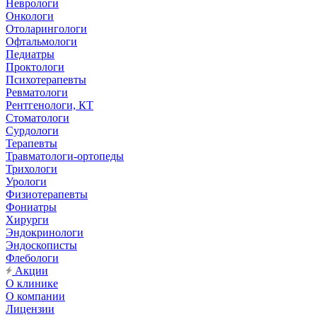
Неврологи
Онкологи
Отоларингологи
Офтальмологи
Педиатры
Проктологи
Психотерапевты
Ревматологи
Рентгенологи, КТ
Стоматологи
Сурдологи
Терапевты
Травматологи-ортопеды
Трихологи
Урологи
Физиотерапевты
Фониатры
Хирурги
Эндокринологи
Эндоскописты
Флебологи
Акции
О клинике
О компании
Лицензии