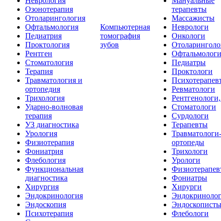
Неврология
Мануальные
Озонотерапия
терапевты
Отоларингология
Массажисты
Офтальмология
Компьютерная
Неврологи
Педиатрия
томография
Онкологи
Проктология
зубов
Отоларинголо
Рентген
Офтальмолог
Стоматология
Педиатры
Терапия
Проктологи
Травматология и
Психотерапев
ортопедия
Ревматологи
Трихология
Рентгенологи
Ударно-волновая
Стоматологи
терапия
Сурдологи
УЗ диагностика
Терапевты
Урология
Травматологи
Физиотерапия
ортопеды
Фониатрия
Трихологи
Флебология
Урологи
Функциональная
Физиотерапев
диагностика
Фониатры
Хирургия
Хирурги
Эндокринология
Эндокриноло
Эндоскопия
Эндоскопист
Психотерапия
Флебологи