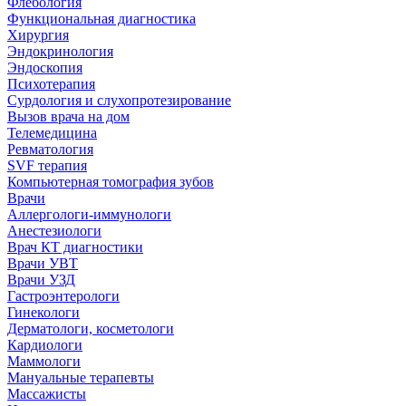
Флебология
Функциональная диагностика
Хирургия
Эндокринология
Эндоскопия
Психотерапия
Сурдология и слухопротезирование
Вызов врача на дом
Телемедицина
Ревматология
SVF терапия
Компьютерная томография зубов
Врачи
Аллергологи-иммунологи
Анестезиологи
Врач КТ диагностики
Врачи УВТ
Врачи УЗД
Гастроэнтерологи
Гинекологи
Дерматологи, косметологи
Кардиологи
Маммологи
Мануальные терапевты
Массажисты