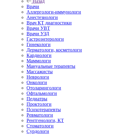
Назад
Врачи
Аллергологи-иммунологи
Анестезиологи
Врач КТ диагностики
Врачи УВТ
Врачи УЗД
Гастроэнтерологи
Гинекологи
Дерматологи, косметологи
Кардиологи
Маммологи
Мануальные терапевты
Массажисты
Неврологи
Онкологи
Отоларингологи
Офтальмологи
Педиатры
Проктологи
Психотерапевты
Ревматологи
Рентгенологи, КТ
Стоматологи
Сурдологи