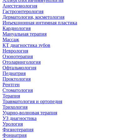
Аллергология-иммунология
Анестезиология
Гастроэнтерология
Дерматология, косметология
Инъекционная интимная пластика
Кардиология
Мануальная терапия
Массаж
КТ диагностика зубов
Неврология
Озонотерапия
Отоларингология
Офтальмология
Педиатрия
Проктология
Рентген
Стоматология
Терапия
Травматология и ортопедия
Трихология
Ударно-волновая терапия
УЗ диагностика
Урология
Физиотерапия
Фониатрия