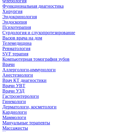
Флебология
Функциональная диагностика
Хирургия
Эндокринология
Эндоскопия
Психотерапия
Сурдология и слухопротезирование
Вызов врача на дом
Телемедицина
Ревматология
SVF терапия
Компьютерная томография зубов
Врачи
Аллергологи-иммунологи
Анестезиологи
Врач КТ диагностики
Врачи УВТ
Врачи УЗД
Гастроэнтерологи
Гинекологи
Дерматологи, косметологи
Кардиологи
Маммологи
Мануальные терапевты
Массажисты