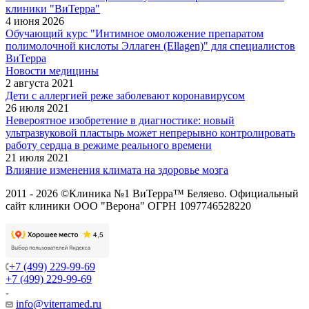
клиники "ВиТерра"
4 июня 2026
Обучающий курс "Интимное омоложение препаратом
полимолочной кислоты Эллаген (Ellagen)" для специалистов
ВиТерра
Новости медицины
2 августа 2021
Дети с аллергией реже заболевают коронавирусом
26 июля 2021
Невероятное изобретение в диагностике: новый
ультразвуковой пластырь может непрерывно контролировать
работу сердца в режиме реального времени
21 июля 2021
Влияние изменения климата на здоровье мозга
2011 - 2026 ©Клиника №1 ВиТерра™ Беляево. Официальный
сайт клиники ООО "Верона" ОГРН 1097746528220
+7 (499) 229-99-69
+7 (499) 229-99-69
info@viterramed.ru