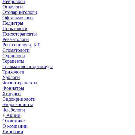
Неврологи
Онкологи
Отоларингологи
Офтальмологи
Педиатры
Проктологи
Психотерапевты
Ревматологи
Рентгенологи, КТ
Стоматологи
Сурдологи
Терапевты
Травматологи-ортопеды
Трихологи
Урологи
Физиотерапевты
Фониатры
Хирурги
Эндокринологи
Эндоскописты
Флебологи
Акции
О клинике
О компании
Лицензии