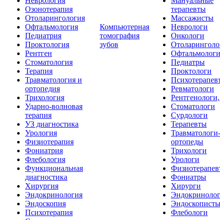
Неврология
Мануальные
Озонотерапия
терапевты
Отоларингология
Массажисты
Офтальмология
Компьютерная
Неврологи
Педиатрия
томография
Онкологи
Проктология
зубов
Отоларинголо
Рентген
Офтальмолог
Стоматология
Педиатры
Терапия
Проктологи
Травматология и
Психотерапев
ортопедия
Ревматологи
Трихология
Рентгенологи
Ударно-волновая
Стоматологи
терапия
Сурдологи
УЗ диагностика
Терапевты
Урология
Травматологи
Физиотерапия
ортопеды
Фониатрия
Трихологи
Флебология
Урологи
Функциональная
Физиотерапев
диагностика
Фониатры
Хирургия
Хирурги
Эндокринология
Эндокриноло
Эндоскопия
Эндоскопист
Психотерапия
Флебологи