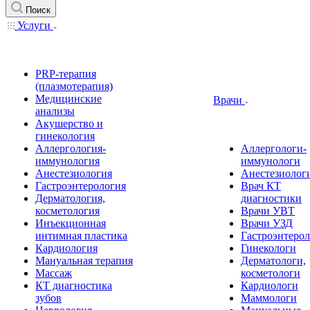
Поиск
Услуги
PRP-терапия
(плазмотерапия)
Медицинские
Врачи
анализы
Акушерство и
гинекология
Аллергология-
Аллергологи-
иммунология
иммунологи
Анестезиология
Анестезиолог
Гастроэнтерология
Врач КТ
Дерматология,
диагностики
косметология
Врачи УВТ
Инъекционная
Врачи УЗД
интимная пластика
Гастроэнтеро
Кардиология
Гинекологи
Мануальная терапия
Дерматологи,
Массаж
косметологи
КТ диагностика
Кардиологи
зубов
Маммологи