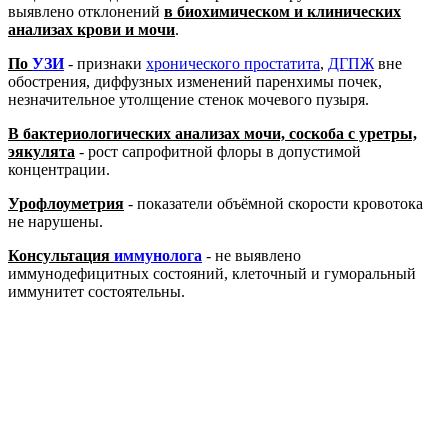
выявлено отклонений
в биохимическом и клинических
анализах крови и мочи
.
По
УЗИ
- признаки
хронического простатита
,
ДГПЖ
вне
обострения, диффузных изменений паренхимы почек,
незначительное утолщение стенок мочевого пузыря.
В бактериологических анализах мочи, соскоба с уретры,
эякулята
- рост сапрофитной флоры в допустимой
концентрации.
Урофлоуметрия
- показатели объёмной скорости кровотока
не нарушены.
Консультация
иммунолога
- не выявлено
иммунодефицитных состояний, клеточный и гуморальный
иммунитет состоятельны.