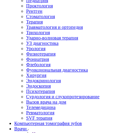
Педиатрия
Проктология
Рентген
Стоматология
Терапия
Травматология и ортопедия
Трихология
Ударно-волновая терапия
УЗ диагностика
Урология
Физиотерапия
Фониатрия
Флебология
Функциональная диагностика
Хирургия
Эндокринология
Эндоскопия
Психотерапия
Сурдология и слухопротезирование
Вызов врача на дом
Телемедицина
Ревматология
SVF терапия
Компьютерная томография зубов
Врачи