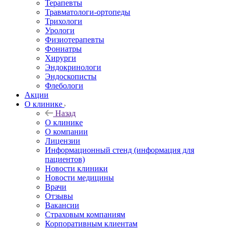
Терапевты
Травматологи-ортопеды
Трихологи
Урологи
Физиотерапевты
Фониатры
Хирурги
Эндокринологи
Эндоскописты
Флебологи
Акции
О клинике
Назад
О клинике
О компании
Лицензии
Информационный стенд (информация для
пациентов)
Новости клиники
Новости медицины
Врачи
Отзывы
Вакансии
Страховым компаниям
Корпоративным клиентам