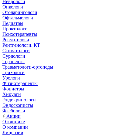
Неврологи
Онкологи
Отоларингологи
Офтальмологи
Педиатры
Проктологи
Психотерапевты
Ревматологи
Рентгенологи, КТ
Стоматологи
Сурдологи
Терапевты
Травматологи-ортопеды
Трихологи
Урологи
Физиотерапевты
Фониатры
Хирурги
Эндокринологи
Эндоскописты
Флебологи
Акции
О клинике
О компании
Лицензии