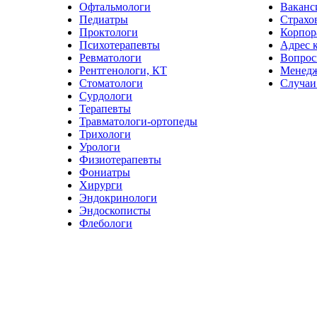
Офтальмологи
Ваканс
Педиатры
Страхо
Проктологи
Корпор
Психотерапевты
Адрес 
Ревматологи
Вопрос
Рентгенологи, КТ
Менед
Стоматологи
Случаи
Сурдологи
Терапевты
Травматологи-ортопеды
Трихологи
Урологи
Физиотерапевты
Фониатры
Хирурги
Эндокринологи
Эндоскописты
Флебологи