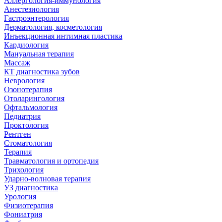
Аллергология-иммунология
Анестезиология
Гастроэнтерология
Дерматология, косметология
Инъекционная интимная пластика
Кардиология
Мануальная терапия
Массаж
КТ диагностика зубов
Неврология
Озонотерапия
Отоларингология
Офтальмология
Педиатрия
Проктология
Рентген
Стоматология
Терапия
Травматология и ортопедия
Трихология
Ударно-волновая терапия
УЗ диагностика
Урология
Физиотерапия
Фониатрия