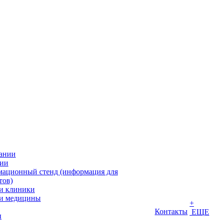
ании
ии
ационный стенд (информация для
тов)
и клиники
и медицины
+
Контакты
ЕЩЕ
ы