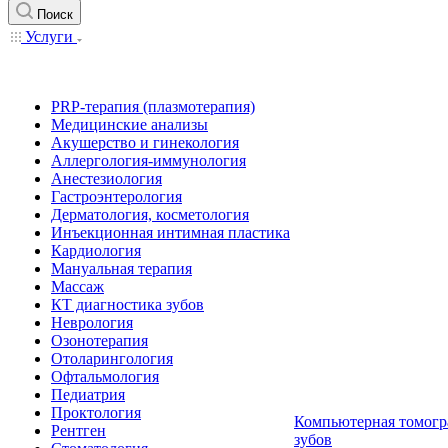
Поиск
Услуги
PRP-терапия (плазмотерапия)
Медицинские анализы
Акушерство и гинекология
Аллергология-иммунология
Анестезиология
Гастроэнтерология
Дерматология, косметология
Инъекционная интимная пластика
Кардиология
Мануальная терапия
Массаж
КТ диагностика зубов
Неврология
Озонотерапия
Отоларингология
Офтальмология
Педиатрия
Проктология
Компьютерная томогр
Рентген
зубов