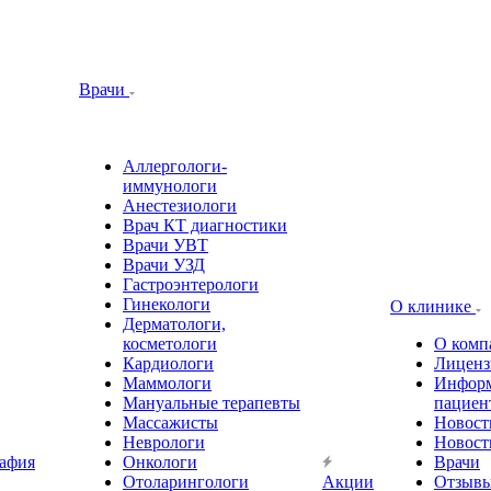
Врачи
Аллергологи-
иммунологи
Анестезиологи
Врач КТ диагностики
Врачи УВТ
Врачи УЗД
Гастроэнтерологи
Гинекологи
О клинике
Дерматологи,
косметологи
О комп
Кардиологи
Лиценз
Маммологи
Информ
Мануальные терапевты
пациен
Массажисты
Новост
Неврологи
Новост
афия
Онкологи
Врачи
Отоларингологи
Акции
Отзыв