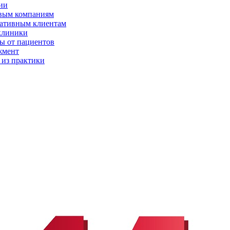
ии
вым компаниям
ативным клиентам
клиники
ы от пациентов
жмент
 из практики