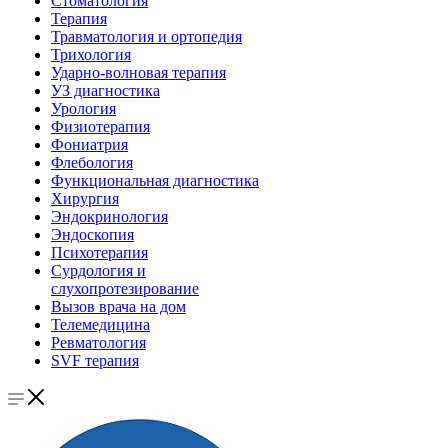
Стоматология
Терапия
Травматология и ортопедия
Трихология
Ударно-волновая терапия
УЗ диагностика
Урология
Физиотерапия
Фониатрия
Флебология
Функциональная диагностика
Хирургия
Эндокринология
Эндоскопия
Психотерапия
Сурдология и
слухопротезирование
Вызов врача на дом
Телемедицина
Ревматология
SVF терапия