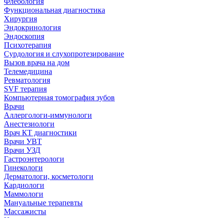
Флебология
Функциональная диагностика
Хирургия
Эндокринология
Эндоскопия
Психотерапия
Сурдология и слухопротезирование
Вызов врача на дом
Телемедицина
Ревматология
SVF терапия
Компьютерная томография зубов
Врачи
Аллергологи-иммунологи
Анестезиологи
Врач КТ диагностики
Врачи УВТ
Врачи УЗД
Гастроэнтерологи
Гинекологи
Дерматологи, косметологи
Кардиологи
Маммологи
Мануальные терапевты
Массажисты