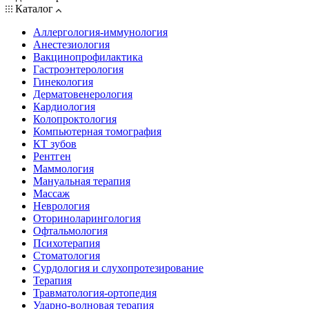
Каталог
Аллергология-иммунология
Анестезиология
Вакцинопрофилактика
Гастроэнтерология
Гинекология
Дерматовенерология
Кардиология
Колопроктология
Компьютерная томография
КТ зубов
Рентген
Маммология
Мануальная терапия
Массаж
Неврология
Оториноларингология
Офтальмология
Психотерапия
Стоматология
Сурдология и слухопротезирование
Терапия
Травматология-ортопедия
Ударно-волновая терапия