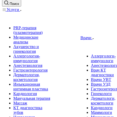
Поиск
Услуги
PRP-терапия
(плазмотерапия)
Медицинские
Врачи
анализы
Акушерство и
гинекология
Аллергология-
Аллергологи-
иммунология
иммунологи
Анестезиология
Анестезиолог
Гастроэнтерология
Врач КТ
Дерматология,
диагностики
косметология
Врачи УВТ
Инъекционная
Врачи УЗД
интимная пластика
Гастроэнтеро
Кардиология
Гинекологи
Мануальная терапия
Дерматологи,
Массаж
косметологи
КТ диагностика
Кардиологи
зубов
Маммологи