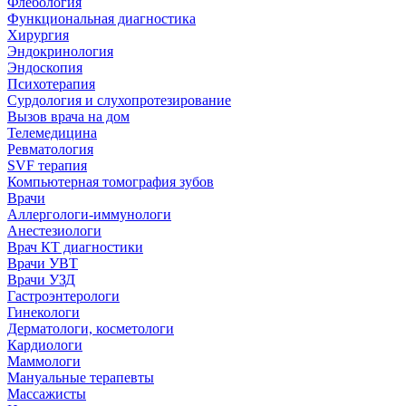
Флебология
Функциональная диагностика
Хирургия
Эндокринология
Эндоскопия
Психотерапия
Сурдология и слухопротезирование
Вызов врача на дом
Телемедицина
Ревматология
SVF терапия
Компьютерная томография зубов
Врачи
Аллергологи-иммунологи
Анестезиологи
Врач КТ диагностики
Врачи УВТ
Врачи УЗД
Гастроэнтерологи
Гинекологи
Дерматологи, косметологи
Кардиологи
Маммологи
Мануальные терапевты
Массажисты