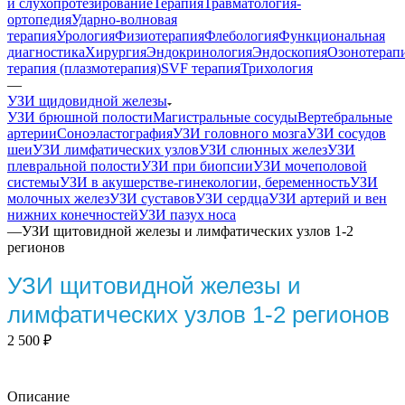
и слухопротезирование
Терапия
Травматология-
ортопедия
Ударно-волновая
терапия
Урология
Физиотерапия
Флебология
Функциональная
диагностика
Хирургия
Эндокринология
Эндоскопия
Озонотерап
терапия (плазмотерапия)
SVF терапия
Трихология
—
УЗИ щидовидной железы
УЗИ брюшной полости
Магистральные сосуды
Вертебральные
артерии
Соноэластография
УЗИ головного мозга
УЗИ сосудов
шеи
УЗИ лимфатических узлов
УЗИ слюнных желез
УЗИ
плевральной полости
УЗИ при биопсии
УЗИ мочеполовой
системы
УЗИ в акушерстве-гинекологии, беременность
УЗИ
молочных желез
УЗИ суставов
УЗИ сердца
УЗИ артерий и вен
нижних конечностей
УЗИ пазух носа
—
УЗИ щитовидной железы и лимфатических узлов 1-2
регионов
УЗИ щитовидной железы и
лимфатических узлов 1-2 регионов
2 500
₽
Описание