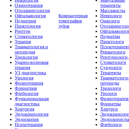
Неврология
Мануальные
Озонотерапия
терапевты
Отоларингология
Массажисты
Офтальмология
Компьютерная
Неврологи
Педиатрия
томография
Онкологи
Проктология
зубов
Отоларинголо
Рентген
Офтальмолог
Стоматология
Педиатры
Терапия
Проктологи
Травматология и
Психотерапев
ортопедия
Ревматологи
Трихология
Рентгенологи
Ударно-волновая
Стоматологи
терапия
Сурдологи
УЗ диагностика
Терапевты
Урология
Травматологи
Физиотерапия
ортопеды
Фониатрия
Трихологи
Флебология
Урологи
Функциональная
Физиотерапев
диагностика
Фониатры
Хирургия
Хирурги
Эндокринология
Эндокриноло
Эндоскопия
Эндоскопист
Психотерапия
Флебологи