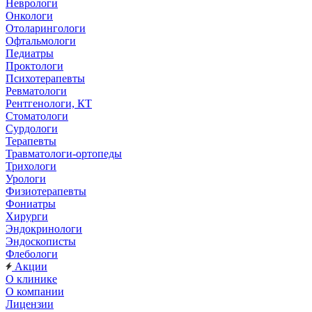
Неврологи
Онкологи
Отоларингологи
Офтальмологи
Педиатры
Проктологи
Психотерапевты
Ревматологи
Рентгенологи, КТ
Стоматологи
Сурдологи
Терапевты
Травматологи-ортопеды
Трихологи
Урологи
Физиотерапевты
Фониатры
Хирурги
Эндокринологи
Эндоскописты
Флебологи
Акции
О клинике
О компании
Лицензии