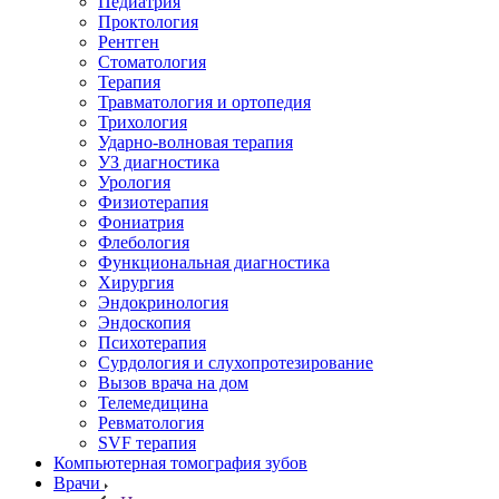
Педиатрия
Проктология
Рентген
Стоматология
Терапия
Травматология и ортопедия
Трихология
Ударно-волновая терапия
УЗ диагностика
Урология
Физиотерапия
Фониатрия
Флебология
Функциональная диагностика
Хирургия
Эндокринология
Эндоскопия
Психотерапия
Сурдология и слухопротезирование
Вызов врача на дом
Телемедицина
Ревматология
SVF терапия
Компьютерная томография зубов
Врачи