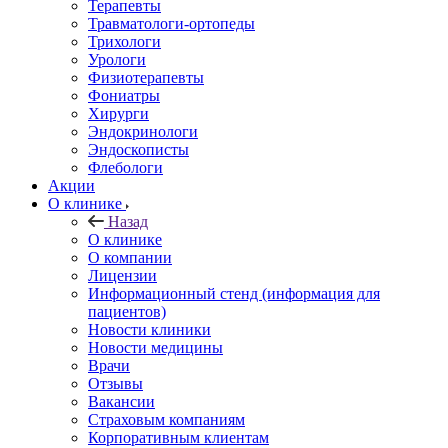
Терапевты
Травматологи-ортопеды
Трихологи
Урологи
Физиотерапевты
Фониатры
Хирурги
Эндокринологи
Эндоскописты
Флебологи
Акции
О клинике
Назад
О клинике
О компании
Лицензии
Информационный стенд (информация для
пациентов)
Новости клиники
Новости медицины
Врачи
Отзывы
Вакансии
Страховым компаниям
Корпоративным клиентам