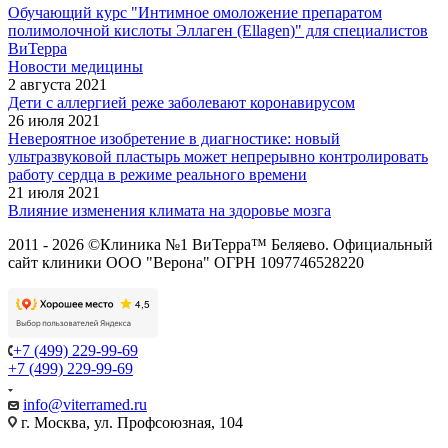
Обучающий курс "Интимное омоложение препаратом
полимолочной кислоты Эллаген (Ellagen)" для специалистов
ВиТерра
Новости медицины
2 августа 2021
Дети с аллергией реже заболевают коронавирусом
26 июля 2021
Невероятное изобретение в диагностике: новый
ультразвуковой пластырь может непрерывно контролировать
работу сердца в режиме реального времени
21 июля 2021
Влияние изменения климата на здоровье мозга
2011 - 2026 ©Клиника №1 ВиТерра™ Беляево. Официальный
сайт клиники ООО "Верона" ОГРН 1097746528220
+7 (499) 229-99-69
+7 (499) 229-99-69
info@viterramed.ru
г. Москва, ул. Профсоюзная, 104