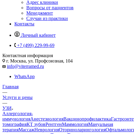
Адрес клиники
Вопросы от пациентов
Менеджмент
Случаи из практики
Контакты
Личный кабинет
+7 (499) 229-99-69
Контактная информация
г. Москва, ул. Профсоюзная, 104
info@viterramed.ru
WhatsApp
Главная
—
Услуги и цены
—
УЗИ
Аллергология-
иммунология
Анестезиология
Вакцинопрофилактика
Гастроэнт
томография
КТ зубов
Рентген
Маммология
Мануальная
терапия
Массаж
Неврология
Оториноларингология
Офтальмолог