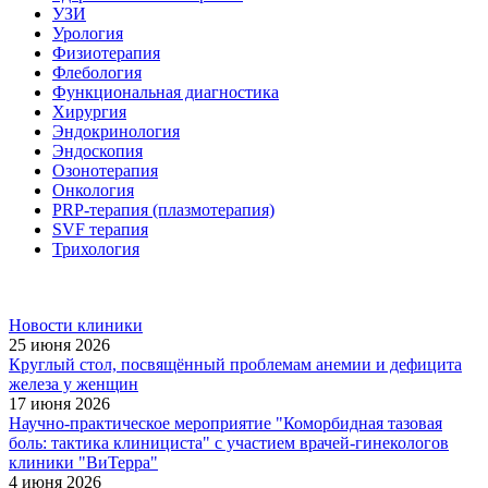
УЗИ
Урология
Физиотерапия
Флебология
Функциональная диагностика
Хирургия
Эндокринология
Эндоскопия
Озонотерапия
Онкология
PRP-терапия (плазмотерапия)
SVF терапия
Трихология
Новости клиники
25 июня 2026
Круглый стол, посвящённый проблемам анемии и дефицита
железа у женщин
17 июня 2026
Научно-практическое мероприятие "Коморбидная тазовая
боль: тактика клинициста" с участием врачей-гинекологов
клиники "ВиТерра"
4 июня 2026