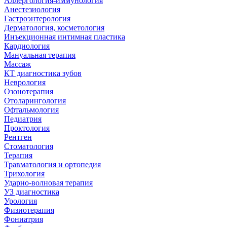
Аллергология-иммунология
Анестезиология
Гастроэнтерология
Дерматология, косметология
Инъекционная интимная пластика
Кардиология
Мануальная терапия
Массаж
КТ диагностика зубов
Неврология
Озонотерапия
Отоларингология
Офтальмология
Педиатрия
Проктология
Рентген
Стоматология
Терапия
Травматология и ортопедия
Трихология
Ударно-волновая терапия
УЗ диагностика
Урология
Физиотерапия
Фониатрия