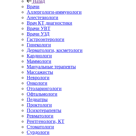
Назад
Врачи
Аллергологи-иммунологи
Анестезиологи
Врач КТ диагностики
Врачи УВТ
Врачи УЗД
Гастроэнтерологи
Гинекологи
Дерматологи, косметологи
Кардиологи
Маммологи
Мануальные терапевты
Массажисты
Неврологи
Онкологи
Отоларингологи
Офтальмологи
Педиатры
Проктологи
Психотерапевты
Ревматологи
Рентгенологи, КТ
Стоматологи
Сурдологи