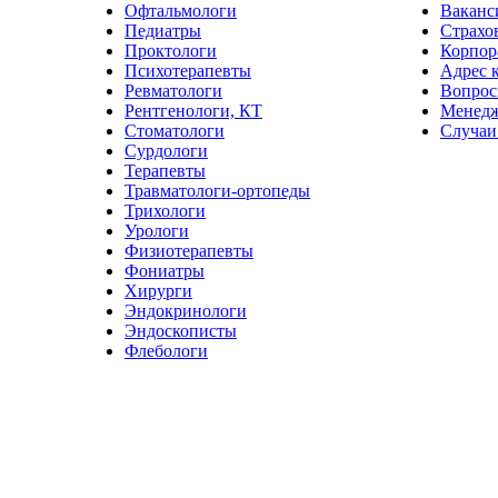
Офтальмологи
Ваканс
Педиатры
Страхо
Проктологи
Корпор
Психотерапевты
Адрес 
Ревматологи
Вопрос
Рентгенологи, КТ
Менед
Стоматологи
Случаи
Сурдологи
Терапевты
Травматологи-ортопеды
Трихологи
Урологи
Физиотерапевты
Фониатры
Хирурги
Эндокринологи
Эндоскописты
Флебологи