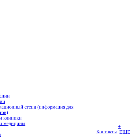
ании
ии
ационный стенд (информация для
тов)
и клиники
и медицины
+
Контакты
ЕЩЕ
ы