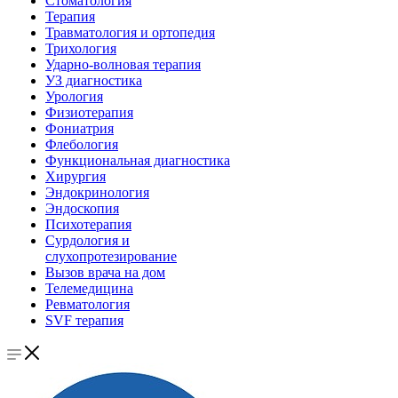
Стоматология
Терапия
Травматология и ортопедия
Трихология
Ударно-волновая терапия
УЗ диагностика
Урология
Физиотерапия
Фониатрия
Флебология
Функциональная диагностика
Хирургия
Эндокринология
Эндоскопия
Психотерапия
Сурдология и
слухопротезирование
Вызов врача на дом
Телемедицина
Ревматология
SVF терапия