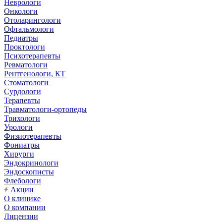
Неврологи
Онкологи
Отоларингологи
Офтальмологи
Педиатры
Проктологи
Психотерапевты
Ревматологи
Рентгенологи, КТ
Стоматологи
Сурдологи
Терапевты
Травматологи-ортопеды
Трихологи
Урологи
Физиотерапевты
Фониатры
Хирурги
Эндокринологи
Эндоскописты
Флебологи
Акции
О клинике
О компании
Лицензии