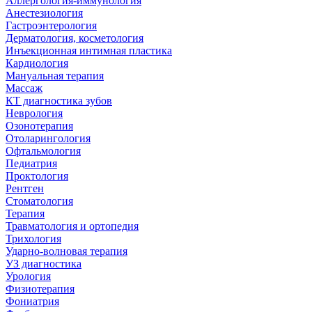
Аллергология-иммунология
Анестезиология
Гастроэнтерология
Дерматология, косметология
Инъекционная интимная пластика
Кардиология
Мануальная терапия
Массаж
КТ диагностика зубов
Неврология
Озонотерапия
Отоларингология
Офтальмология
Педиатрия
Проктология
Рентген
Стоматология
Терапия
Травматология и ортопедия
Трихология
Ударно-волновая терапия
УЗ диагностика
Урология
Физиотерапия
Фониатрия