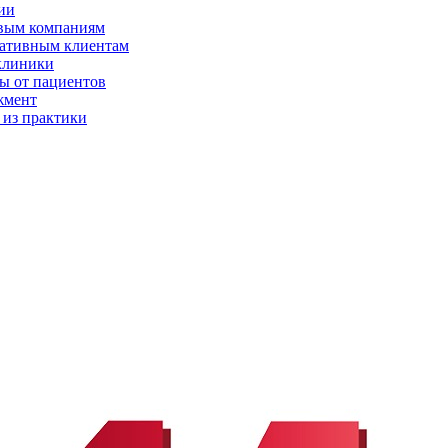
ии
вым компаниям
ативным клиентам
клиники
ы от пациентов
жмент
 из практики