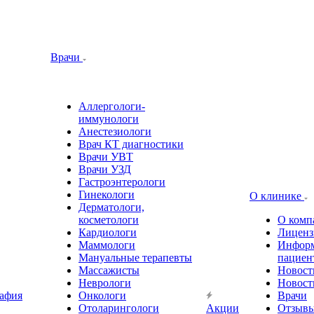
Врачи
Аллергологи-
иммунологи
Анестезиологи
Врач КТ диагностики
Врачи УВТ
Врачи УЗД
Гастроэнтерологи
Гинекологи
О клинике
Дерматологи,
косметологи
О комп
Кардиологи
Лиценз
Маммологи
Информ
Мануальные терапевты
пациен
Массажисты
Новост
Неврологи
Новост
афия
Онкологи
Врачи
Отоларингологи
Акции
Отзыв