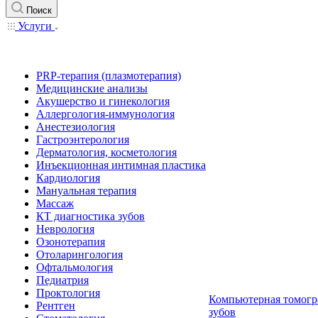
Поиск
Услуги
PRP-терапия (плазмотерапия)
Медицинские анализы
Акушерство и гинекология
Аллергология-иммунология
Анестезиология
Гастроэнтерология
Дерматология, косметология
Инъекционная интимная пластика
Кардиология
Мануальная терапия
Массаж
КТ диагностика зубов
Неврология
Озонотерапия
Отоларингология
Офтальмология
Педиатрия
Проктология
Компьютерная томогр
Рентген
зубов