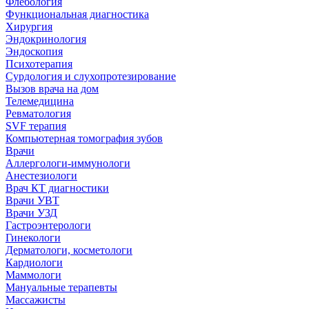
Флебология
Функциональная диагностика
Хирургия
Эндокринология
Эндоскопия
Психотерапия
Сурдология и слухопротезирование
Вызов врача на дом
Телемедицина
Ревматология
SVF терапия
Компьютерная томография зубов
Врачи
Аллергологи-иммунологи
Анестезиологи
Врач КТ диагностики
Врачи УВТ
Врачи УЗД
Гастроэнтерологи
Гинекологи
Дерматологи, косметологи
Кардиологи
Маммологи
Мануальные терапевты
Массажисты