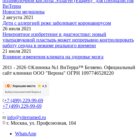
полимолочной кислоты Эллаген (Ellagen)" для специалистов
ВиТерра
Новости медицины
2 августа 2021
Дети с аллергией реже заболевают коронавирусом
26 июля 2021
Невероятное изобретение в диагностике: новый
ультразвуковой пластырь может непрерывно контролировать
работу сердца в режиме реального времени
21 июля 2021
Влияние изменения климата на здоровье мозга
2011 - 2026 ©Клиника №1 ВиТерра™ Беляево. Официальный
сайт клиники ООО "Верона" ОГРН 1097746528220
+7 (499) 229-99-69
+7 (499) 229-99-69
info@viterramed.ru
г. Москва, ул. Профсоюзная, 104
WhatsApp