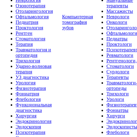
Неврология
Мануальные
Озонотерапия
терапевты
Отоларингология
Массажисты
Офтальмология
Компьютерная
Неврологи
Педиатрия
томография
Онкологи
Проктология
зубов
Отоларинголо
Рентген
Офтальмолог
Стоматология
Педиатры
Терапия
Проктологи
Травматология и
Психотерапев
ортопедия
Ревматологи
Трихология
Рентгенологи
Ударно-волновая
Стоматологи
терапия
Сурдологи
УЗ диагностика
Терапевты
Урология
Травматологи
Физиотерапия
ортопеды
Фониатрия
Трихологи
Флебология
Урологи
Функциональная
Физиотерапев
диагностика
Фониатры
Хирургия
Хирурги
Эндокринология
Эндокриноло
Эндоскопия
Эндоскопист
Психотерапия
Флебологи