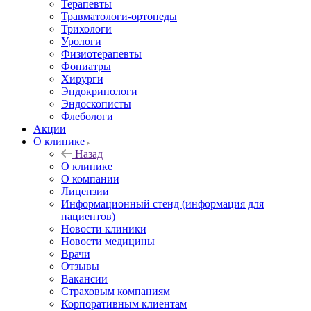
Терапевты
Травматологи-ортопеды
Трихологи
Урологи
Физиотерапевты
Фониатры
Хирурги
Эндокринологи
Эндоскописты
Флебологи
Акции
О клинике
Назад
О клинике
О компании
Лицензии
Информационный стенд (информация для
пациентов)
Новости клиники
Новости медицины
Врачи
Отзывы
Вакансии
Страховым компаниям
Корпоративным клиентам