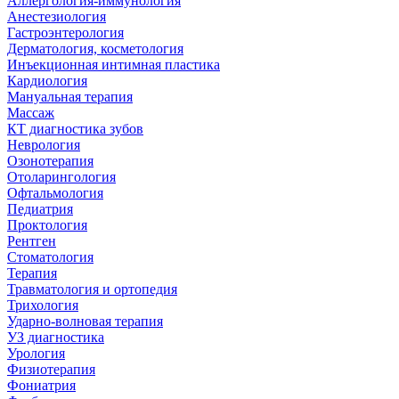
Аллергология-иммунология
Анестезиология
Гастроэнтерология
Дерматология, косметология
Инъекционная интимная пластика
Кардиология
Мануальная терапия
Массаж
КТ диагностика зубов
Неврология
Озонотерапия
Отоларингология
Офтальмология
Педиатрия
Проктология
Рентген
Стоматология
Терапия
Травматология и ортопедия
Трихология
Ударно-волновая терапия
УЗ диагностика
Урология
Физиотерапия
Фониатрия