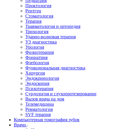
Педиатрия
Проктология
Рентген
Стоматология
Терапия
Травматология и ортопедия
Трихология
Ударно-волновая терапия
УЗ диагностика
Урология
Физиотерапия
Фониатрия
Флебология
Функциональная диагностика
Хирургия
Эндокринология
Эндоскопия
Психотерапия
Сурдология и слухопротезирование
Вызов врача на дом
Телемедицина
Ревматология
SVF терапия
Компьютерная томография зубов
Врачи