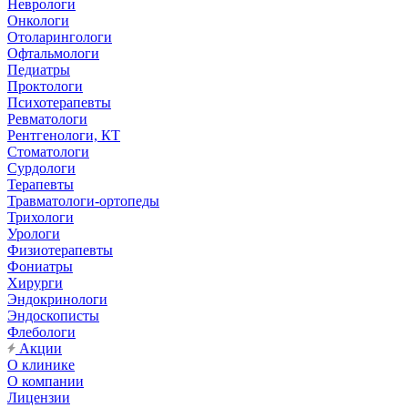
Неврологи
Онкологи
Отоларингологи
Офтальмологи
Педиатры
Проктологи
Психотерапевты
Ревматологи
Рентгенологи, КТ
Стоматологи
Сурдологи
Терапевты
Травматологи-ортопеды
Трихологи
Урологи
Физиотерапевты
Фониатры
Хирурги
Эндокринологи
Эндоскописты
Флебологи
Акции
О клинике
О компании
Лицензии