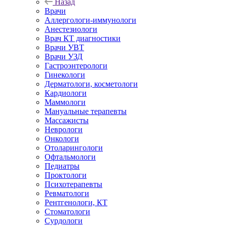
Назад
Врачи
Аллергологи-иммунологи
Анестезиологи
Врач КТ диагностики
Врачи УВТ
Врачи УЗД
Гастроэнтерологи
Гинекологи
Дерматологи, косметологи
Кардиологи
Маммологи
Мануальные терапевты
Массажисты
Неврологи
Онкологи
Отоларингологи
Офтальмологи
Педиатры
Проктологи
Психотерапевты
Ревматологи
Рентгенологи, КТ
Стоматологи
Сурдологи