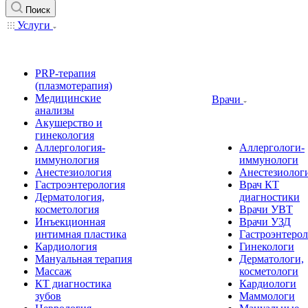
Поиск
Услуги
PRP-терапия
(плазмотерапия)
Медицинские
Врачи
анализы
Акушерство и
гинекология
Аллергология-
Аллергологи-
иммунология
иммунологи
Анестезиология
Анестезиолог
Гастроэнтерология
Врач КТ
Дерматология,
диагностики
косметология
Врачи УВТ
Инъекционная
Врачи УЗД
интимная пластика
Гастроэнтеро
Кардиология
Гинекологи
Мануальная терапия
Дерматологи,
Массаж
косметологи
КТ диагностика
Кардиологи
зубов
Маммологи