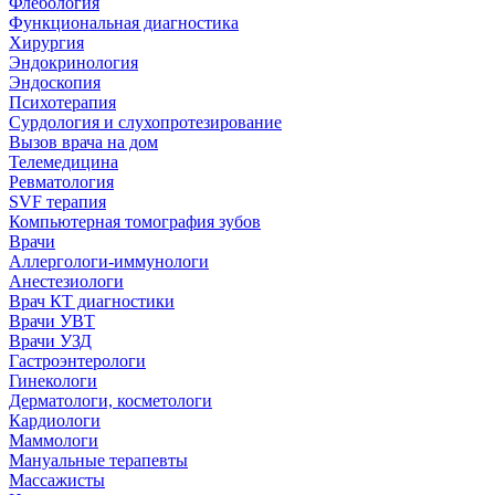
Флебология
Функциональная диагностика
Хирургия
Эндокринология
Эндоскопия
Психотерапия
Сурдология и слухопротезирование
Вызов врача на дом
Телемедицина
Ревматология
SVF терапия
Компьютерная томография зубов
Врачи
Аллергологи-иммунологи
Анестезиологи
Врач КТ диагностики
Врачи УВТ
Врачи УЗД
Гастроэнтерологи
Гинекологи
Дерматологи, косметологи
Кардиологи
Маммологи
Мануальные терапевты
Массажисты