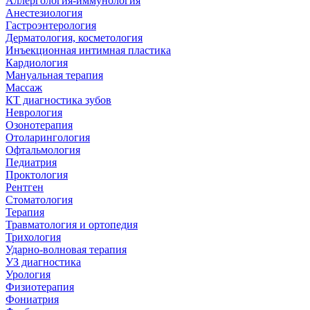
Аллергология-иммунология
Анестезиология
Гастроэнтерология
Дерматология, косметология
Инъекционная интимная пластика
Кардиология
Мануальная терапия
Массаж
КТ диагностика зубов
Неврология
Озонотерапия
Отоларингология
Офтальмология
Педиатрия
Проктология
Рентген
Стоматология
Терапия
Травматология и ортопедия
Трихология
Ударно-волновая терапия
УЗ диагностика
Урология
Физиотерапия
Фониатрия