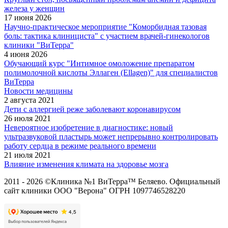
железа у женщин
17 июня 2026
Научно-практическое мероприятие "Коморбидная тазовая
боль: тактика клинициста" с участием врачей-гинекологов
клиники "ВиТерра"
4 июня 2026
Обучающий курс "Интимное омоложение препаратом
полимолочной кислоты Эллаген (Ellagen)" для специалистов
ВиТерра
Новости медицины
2 августа 2021
Дети с аллергией реже заболевают коронавирусом
26 июля 2021
Невероятное изобретение в диагностике: новый
ультразвуковой пластырь может непрерывно контролировать
работу сердца в режиме реального времени
21 июля 2021
Влияние изменения климата на здоровье мозга
2011 - 2026 ©Клиника №1 ВиТерра™ Беляево. Официальный
сайт клиники ООО "Верона" ОГРН 1097746528220