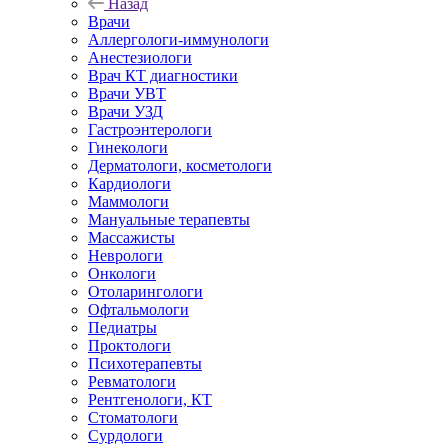
Назад
Врачи
Аллергологи-иммунологи
Анестезиологи
Врач КТ диагностики
Врачи УВТ
Врачи УЗД
Гастроэнтерологи
Гинекологи
Дерматологи, косметологи
Кардиологи
Маммологи
Мануальные терапевты
Массажисты
Неврологи
Онкологи
Отоларингологи
Офтальмологи
Педиатры
Проктологи
Психотерапевты
Ревматологи
Рентгенологи, КТ
Стоматологи
Сурдологи