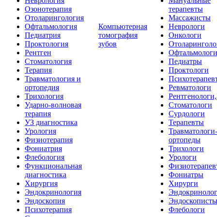
Неврология
Мануальные
Озонотерапия
терапевты
Отоларингология
Массажисты
Офтальмология
Компьютерная
Неврологи
Педиатрия
томография
Онкологи
Проктология
зубов
Отоларинголо
Рентген
Офтальмолог
Стоматология
Педиатры
Терапия
Проктологи
Травматология и
Психотерапев
ортопедия
Ревматологи
Трихология
Рентгенологи
Ударно-волновая
Стоматологи
терапия
Сурдологи
УЗ диагностика
Терапевты
Урология
Травматологи
Физиотерапия
ортопеды
Фониатрия
Трихологи
Флебология
Урологи
Функциональная
Физиотерапев
диагностика
Фониатры
Хирургия
Хирурги
Эндокринология
Эндокриноло
Эндоскопия
Эндоскопист
Психотерапия
Флебологи