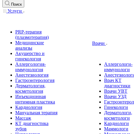
Поиск
Услуги
PRP-терапия
(плазмотерапия)
Медицинские
Врачи
анализы
Акушерство и
гинекология
Аллергология-
Аллергологи-
иммунология
иммунологи
Анестезиология
Анестезиолог
Гастроэнтерология
Врач КТ
Дерматология,
диагностики
косметология
Врачи УВТ
Инъекционная
Врачи УЗД
интимная пластика
Гастроэнтеро
Кардиология
Гинекологи
Мануальная терапия
Дерматологи,
Массаж
косметологи
КТ диагностика
Кардиологи
зубов
Маммологи