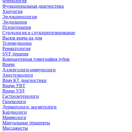
Флебология
Функциональная диагностика
Хирургия
Эндокринология
Эндоскопия
Психотерапия
Сурдология и слухопротезирование
Вызов врача на дом
Телемедицина
Ревматология
SVF терапия
Компьютерная томография зубов
Врачи
Аллергологи-иммунологи
Анестезиологи
Врач КТ диагностики
Врачи УВТ
Врачи УЗД
Гастроэнтерологи
Гинекологи
Дерматологи, косметологи
Кардиологи
Маммологи
Мануальные терапевты
Массажисты