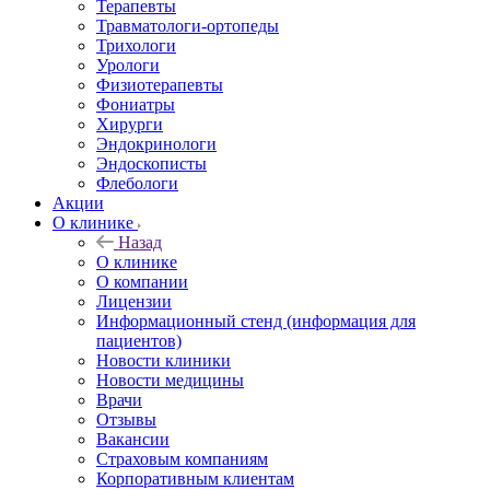
Терапевты
Травматологи-ортопеды
Трихологи
Урологи
Физиотерапевты
Фониатры
Хирурги
Эндокринологи
Эндоскописты
Флебологи
Акции
О клинике
Назад
О клинике
О компании
Лицензии
Информационный стенд (информация для
пациентов)
Новости клиники
Новости медицины
Врачи
Отзывы
Вакансии
Страховым компаниям
Корпоративным клиентам