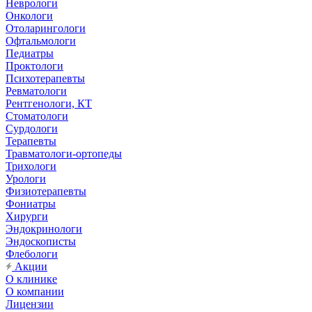
Неврологи
Онкологи
Отоларингологи
Офтальмологи
Педиатры
Проктологи
Психотерапевты
Ревматологи
Рентгенологи, КТ
Стоматологи
Сурдологи
Терапевты
Травматологи-ортопеды
Трихологи
Урологи
Физиотерапевты
Фониатры
Хирурги
Эндокринологи
Эндоскописты
Флебологи
Акции
О клинике
О компании
Лицензии