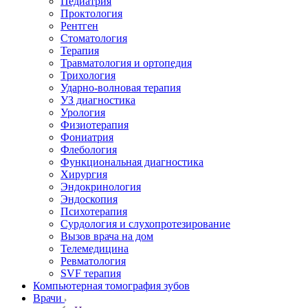
Педиатрия
Проктология
Рентген
Стоматология
Терапия
Травматология и ортопедия
Трихология
Ударно-волновая терапия
УЗ диагностика
Урология
Физиотерапия
Фониатрия
Флебология
Функциональная диагностика
Хирургия
Эндокринология
Эндоскопия
Психотерапия
Сурдология и слухопротезирование
Вызов врача на дом
Телемедицина
Ревматология
SVF терапия
Компьютерная томография зубов
Врачи