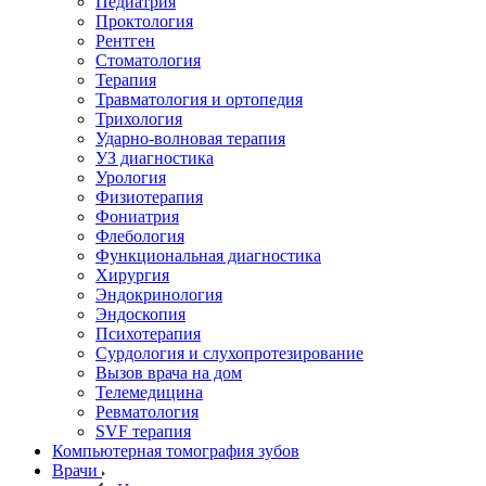
Педиатрия
Проктология
Рентген
Стоматология
Терапия
Травматология и ортопедия
Трихология
Ударно-волновая терапия
УЗ диагностика
Урология
Физиотерапия
Фониатрия
Флебология
Функциональная диагностика
Хирургия
Эндокринология
Эндоскопия
Психотерапия
Сурдология и слухопротезирование
Вызов врача на дом
Телемедицина
Ревматология
SVF терапия
Компьютерная томография зубов
Врачи