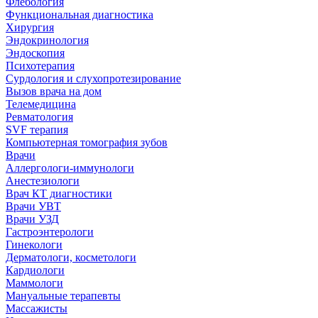
Флебология
Функциональная диагностика
Хирургия
Эндокринология
Эндоскопия
Психотерапия
Сурдология и слухопротезирование
Вызов врача на дом
Телемедицина
Ревматология
SVF терапия
Компьютерная томография зубов
Врачи
Аллергологи-иммунологи
Анестезиологи
Врач КТ диагностики
Врачи УВТ
Врачи УЗД
Гастроэнтерологи
Гинекологи
Дерматологи, косметологи
Кардиологи
Маммологи
Мануальные терапевты
Массажисты