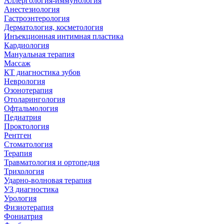
Аллергология-иммунология
Анестезиология
Гастроэнтерология
Дерматология, косметология
Инъекционная интимная пластика
Кардиология
Мануальная терапия
Массаж
КТ диагностика зубов
Неврология
Озонотерапия
Отоларингология
Офтальмология
Педиатрия
Проктология
Рентген
Стоматология
Терапия
Травматология и ортопедия
Трихология
Ударно-волновая терапия
УЗ диагностика
Урология
Физиотерапия
Фониатрия