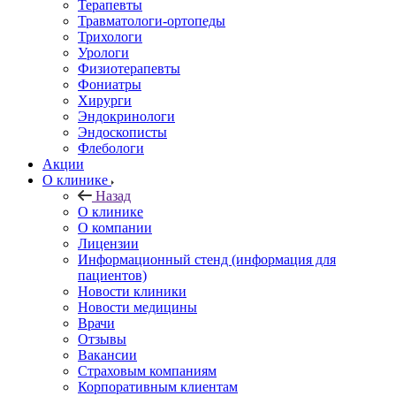
Терапевты
Травматологи-ортопеды
Трихологи
Урологи
Физиотерапевты
Фониатры
Хирурги
Эндокринологи
Эндоскописты
Флебологи
Акции
О клинике
Назад
О клинике
О компании
Лицензии
Информационный стенд (информация для
пациентов)
Новости клиники
Новости медицины
Врачи
Отзывы
Вакансии
Страховым компаниям
Корпоративным клиентам