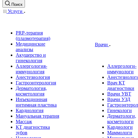
Поиск
Услуги
PRP-терапия
(плазмотерапия)
Медицинские
Врачи
анализы
Акушерство и
гинекология
Аллергология-
Аллергологи-
иммунология
иммунологи
Анестезиология
Анестезиолог
Гастроэнтерология
Врач КТ
Дерматология,
диагностики
косметология
Врачи УВТ
Инъекционная
Врачи УЗД
интимная пластика
Гастроэнтеро
Кардиология
Гинекологи
Мануальная терапия
Дерматологи,
Массаж
косметологи
КТ диагностика
Кардиологи
зубов
Маммологи