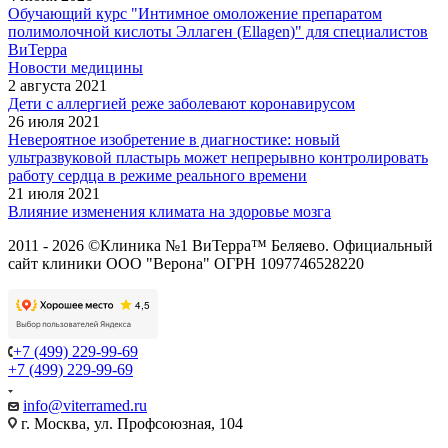
Обучающий курс "Интимное омоложение препаратом
полимолочной кислоты Эллаген (Ellagen)" для специалистов
ВиТерра
Новости медицины
2 августа 2021
Дети с аллергией реже заболевают коронавирусом
26 июля 2021
Невероятное изобретение в диагностике: новый
ультразвуковой пластырь может непрерывно контролировать
работу сердца в режиме реального времени
21 июля 2021
Влияние изменения климата на здоровье мозга
2011 - 2026 ©Клиника №1 ВиТерра™ Беляево. Официальный
сайт клиники ООО "Верона" ОГРН 1097746528220
+7 (499) 229-99-69
+7 (499) 229-99-69
info@viterramed.ru
г. Москва, ул. Профсоюзная, 104