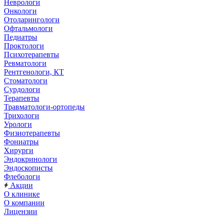
Неврологи
Онкологи
Отоларингологи
Офтальмологи
Педиатры
Проктологи
Психотерапевты
Ревматологи
Рентгенологи, КТ
Стоматологи
Сурдологи
Терапевты
Травматологи-ортопеды
Трихологи
Урологи
Физиотерапевты
Фониатры
Хирурги
Эндокринологи
Эндоскописты
Флебологи
Акции
О клинике
О компании
Лицензии