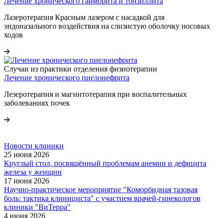
Лечение хронического гайморита и тонзиллита
Лазеротерапия Красным лазером с насадкой для
эндоназального воздействия на слизистую оболочку носовых
ходов
Случаи из практики отделения физиотерапии
Лечение хронического пиелонефрита
Лезеротерапия и магнитотерапия при воспалительных
заболеваниях почек
Новости клиники
25 июня 2026
Круглый стол, посвящённый проблемам анемии и дефицита
железа у женщин
17 июня 2026
Научно-практическое мероприятие "Коморбидная тазовая
боль: тактика клинициста" с участием врачей-гинекологов
клиники "ВиТерра"
4 июня 2026