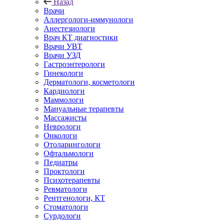
Назад
Врачи
Аллергологи-иммунологи
Анестезиологи
Врач КТ диагностики
Врачи УВТ
Врачи УЗД
Гастроэнтерологи
Гинекологи
Дерматологи, косметологи
Кардиологи
Маммологи
Мануальные терапевты
Массажисты
Неврологи
Онкологи
Отоларингологи
Офтальмологи
Педиатры
Проктологи
Психотерапевты
Ревматологи
Рентгенологи, КТ
Стоматологи
Сурдологи