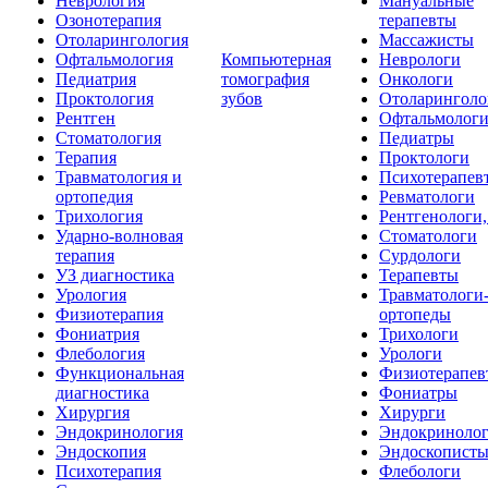
Неврология
Мануальные
Озонотерапия
терапевты
Отоларингология
Массажисты
Офтальмология
Компьютерная
Неврологи
Педиатрия
томография
Онкологи
Проктология
зубов
Отоларинголо
Рентген
Офтальмолог
Стоматология
Педиатры
Терапия
Проктологи
Травматология и
Психотерапев
ортопедия
Ревматологи
Трихология
Рентгенологи
Ударно-волновая
Стоматологи
терапия
Сурдологи
УЗ диагностика
Терапевты
Урология
Травматологи
Физиотерапия
ортопеды
Фониатрия
Трихологи
Флебология
Урологи
Функциональная
Физиотерапев
диагностика
Фониатры
Хирургия
Хирурги
Эндокринология
Эндокриноло
Эндоскопия
Эндоскопист
Психотерапия
Флебологи