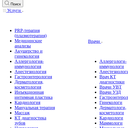
Поиск
Услуги
PRP-терапия
(плазмотерапия)
Медицинские
Врачи
анализы
Акушерство и
гинекология
Аллергология-
Аллергологи-
иммунология
иммунологи
Анестезиология
Анестезиолог
Гастроэнтерология
Врач КТ
Дерматология,
диагностики
косметология
Врачи УВТ
Инъекционная
Врачи УЗД
интимная пластика
Гастроэнтеро
Кардиология
Гинекологи
Мануальная терапия
Дерматологи,
Массаж
косметологи
КТ диагностика
Кардиологи
зубов
Маммологи