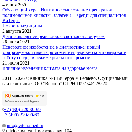
4 июня 2026
Обучающий курс "Интимное омоложение препаратом
полимолочной кислоты Эллаген (Ellagen)" для специалистов
ВиТерра
Новости медицины
2 августа 2021
Дети с аллергией реже заболевают коронавирусом
26 июля 2021
Невероятное изобретение в диагностике: новый
ультразвуковой пластырь может непрерывно контролировать
работу сердца в режиме реального времени
21 июля 2021
Влияние изменения климата на здоровье мозга
2011 - 2026 ©Клиника №1 ВиТерра™ Беляево. Официальный
сайт клиники ООО "Верона" ОГРН 1097746528220
+7 (499) 229-99-69
+7 (499) 229-99-69
info@viterramed.ru
г. Москва, ул. Профсоюзная, 104