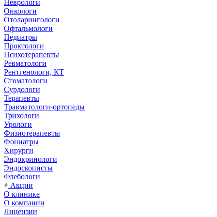
Неврологи
Онкологи
Отоларингологи
Офтальмологи
Педиатры
Проктологи
Психотерапевты
Ревматологи
Рентгенологи, КТ
Стоматологи
Сурдологи
Терапевты
Травматологи-ортопеды
Трихологи
Урологи
Физиотерапевты
Фониатры
Хирурги
Эндокринологи
Эндоскописты
Флебологи
Акции
О клинике
О компании
Лицензии