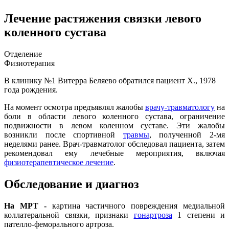
Лечение растяжения связки левого
коленного сустава
Отделение
Физиотерапия
В клинику №1 Витерра Беляево обратился пациент X., 1978
года рождения.
На момент осмотра предъявлял жалобы
врачу-травматологу
на
боли в области левого коленного сустава, ограничение
подвижности в левом коленном суставе. Эти жалобы
возникли после спортивной
травмы
, полученной 2-мя
неделями ранее. Врач-травматолог обследовал пациента, затем
рекомендовал ему лечебные мероприятия, включая
физиотерапевтическое лечение
.
Обследование и диагноз
На МРТ -
картина частичного повреждения медиальной
коллатеральной связки, признаки
гонартроза
1 степени и
пателло-феморального артроза.