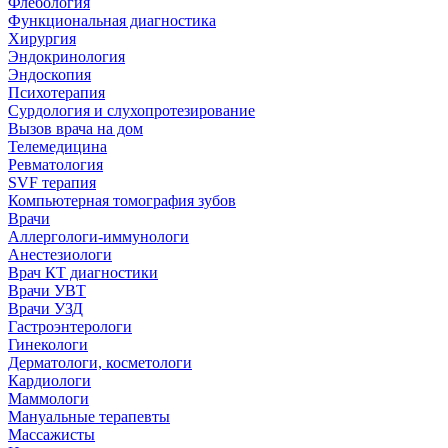
Флебология
Функциональная диагностика
Хирургия
Эндокринология
Эндоскопия
Психотерапия
Сурдология и слухопротезирование
Вызов врача на дом
Телемедицина
Ревматология
SVF терапия
Компьютерная томография зубов
Врачи
Аллергологи-иммунологи
Анестезиологи
Врач КТ диагностики
Врачи УВТ
Врачи УЗД
Гастроэнтерологи
Гинекологи
Дерматологи, косметологи
Кардиологи
Маммологи
Мануальные терапевты
Массажисты