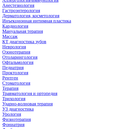
Аллергология-иммунология
Анестезиология
Гастроэнтерология
Дерматология, косметология
Инъекционная интимная пластика
Кардиология
Мануальная терапия
Массаж
КТ диагностика зубов
Неврология
Озонотерапия
Отоларингология
Офтальмология
Педиатрия
Проктология
Рентген
Стоматология
Терапия
Травматология и ортопедия
Трихология
Ударно-волновая терапия
УЗ диагностика
Урология
Физиотерапия
Фониатрия