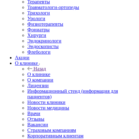
Терапевты
Травматологи-ортопеды
Трихологи
Урологи
Физиотерапевты
Фониатры
Хирурги
Эндокринологи
Эндоскописты
Флебологи
Акции
О клинике
Назад
О клинике
О компании
Лицензии
Информационный стенд (информация для
пациентов)
Новости клиники
Новости медицины
Врачи
Отзывы
Вакансии
Страховым компаниям
Корпоративным клиентам