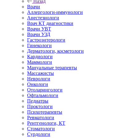
Назад
Врачи
Аллергологи-иммунологи
Анестезиологи
Врач КТ диагностики
Врачи УВТ
Врачи УЗД
Гастроэнтерологи
Гинекологи
Дерматологи, косметологи
Кардиологи
Маммологи
Мануальные терапевты
Массажисты
Неврологи
Онкологи
Отоларингологи
Офтальмологи
Педиатры
Проктологи
Психотерапевты
Ревматологи
Рентгенологи, КТ
Стоматологи
Сурдологи