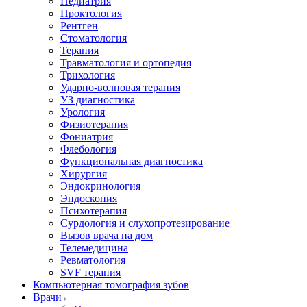
Педиатрия
Проктология
Рентген
Стоматология
Терапия
Травматология и ортопедия
Трихология
Ударно-волновая терапия
УЗ диагностика
Урология
Физиотерапия
Фониатрия
Флебология
Функциональная диагностика
Хирургия
Эндокринология
Эндоскопия
Психотерапия
Сурдология и слухопротезирование
Вызов врача на дом
Телемедицина
Ревматология
SVF терапия
Компьютерная томография зубов
Врачи