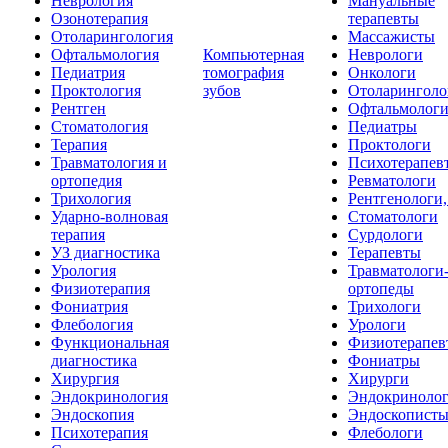
Неврология
Мануальные
Озонотерапия
терапевты
Отоларингология
Массажисты
Офтальмология
Компьютерная
Неврологи
Педиатрия
томография
Онкологи
Проктология
зубов
Отоларинголо
Рентген
Офтальмолог
Стоматология
Педиатры
Терапия
Проктологи
Травматология и
Психотерапев
ортопедия
Ревматологи
Трихология
Рентгенологи
Ударно-волновая
Стоматологи
терапия
Сурдологи
УЗ диагностика
Терапевты
Урология
Травматологи
Физиотерапия
ортопеды
Фониатрия
Трихологи
Флебология
Урологи
Функциональная
Физиотерапев
диагностика
Фониатры
Хирургия
Хирурги
Эндокринология
Эндокриноло
Эндоскопия
Эндоскопист
Психотерапия
Флебологи