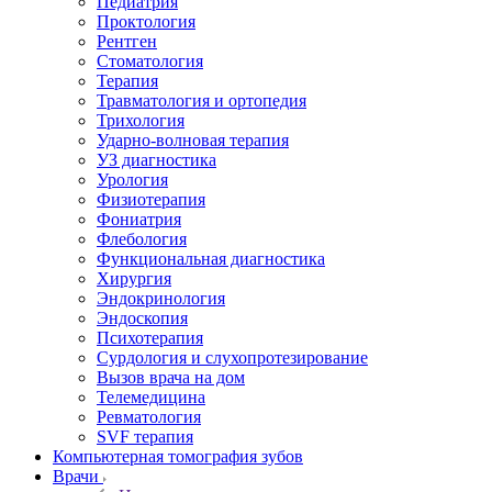
Педиатрия
Проктология
Рентген
Стоматология
Терапия
Травматология и ортопедия
Трихология
Ударно-волновая терапия
УЗ диагностика
Урология
Физиотерапия
Фониатрия
Флебология
Функциональная диагностика
Хирургия
Эндокринология
Эндоскопия
Психотерапия
Сурдология и слухопротезирование
Вызов врача на дом
Телемедицина
Ревматология
SVF терапия
Компьютерная томография зубов
Врачи