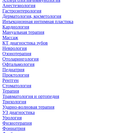
Аллергология-иммунология
Анестезиология
Гастроэнтерология
Дерматология, косметология
Инъекционная интимная пластика
Кардиология
Мануальная терапия
Массаж
КТ диагностика зубов
Неврология
Озонотерапия
Отоларингология
Офтальмология
Педиатрия
Проктология
Рентген
Стоматология
Терапия
Травматология и ортопедия
Трихология
Ударно-волновая терапия
УЗ диагностика
Урология
Физиотерапия
Фониатрия