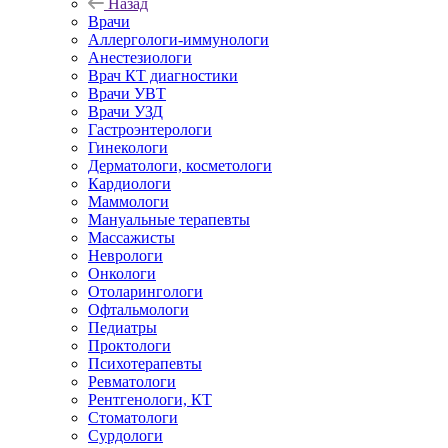
Назад
Врачи
Аллергологи-иммунологи
Анестезиологи
Врач КТ диагностики
Врачи УВТ
Врачи УЗД
Гастроэнтерологи
Гинекологи
Дерматологи, косметологи
Кардиологи
Маммологи
Мануальные терапевты
Массажисты
Неврологи
Онкологи
Отоларингологи
Офтальмологи
Педиатры
Проктологи
Психотерапевты
Ревматологи
Рентгенологи, КТ
Стоматологи
Сурдологи