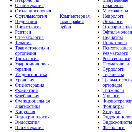
Неврология
Мануальные
Озонотерапия
терапевты
Отоларингология
Массажисты
Офтальмология
Компьютерная
Неврологи
Педиатрия
томография
Онкологи
Проктология
зубов
Отоларинголо
Рентген
Офтальмолог
Стоматология
Педиатры
Терапия
Проктологи
Травматология и
Психотерапев
ортопедия
Ревматологи
Трихология
Рентгенологи
Ударно-волновая
Стоматологи
терапия
Сурдологи
УЗ диагностика
Терапевты
Урология
Травматологи
Физиотерапия
ортопеды
Фониатрия
Трихологи
Флебология
Урологи
Функциональная
Физиотерапев
диагностика
Фониатры
Хирургия
Хирурги
Эндокринология
Эндокриноло
Эндоскопия
Эндоскопист
Психотерапия
Флебологи