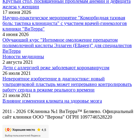
Круглый стол, посвящённый проблемам анемии и дефицита
железа у женщин
17 июня 2026
Научно-практическое мероприятие "Коморбидная тазовая
боль: тактика клинициста" с участием врачей-гинекологов
клиники "ВиТерра"
4 июня 2026
Обучающий курс "Интимное омоложение препаратом
полимолочной кислоты Эллаген (Ellagen)" для специалистов
ВиТерра
Новости медицины
2 августа 2021
Дети с аллергией реже заболевают коронавирусом
26 июля 2021
Невероятное изобретение в диагностике: новый
ультразвуковой пластырь может непрерывно контролировать
работу сердца в режиме реального времени
21 июля 2021
Влияние изменения климата на здоровье мозга
2011 - 2026 ©Клиника №1 ВиТерра™ Беляево. Официальный
сайт клиники ООО "Верона" ОГРН 1097746528220