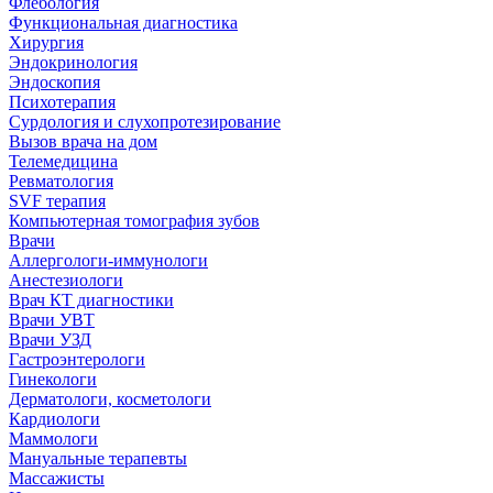
Флебология
Функциональная диагностика
Хирургия
Эндокринология
Эндоскопия
Психотерапия
Сурдология и слухопротезирование
Вызов врача на дом
Телемедицина
Ревматология
SVF терапия
Компьютерная томография зубов
Врачи
Аллергологи-иммунологи
Анестезиологи
Врач КТ диагностики
Врачи УВТ
Врачи УЗД
Гастроэнтерологи
Гинекологи
Дерматологи, косметологи
Кардиологи
Маммологи
Мануальные терапевты
Массажисты