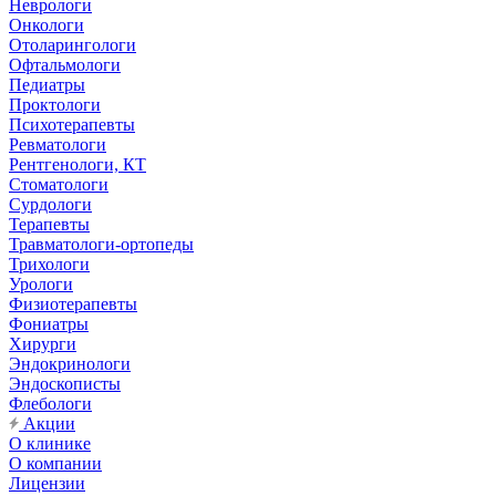
Неврологи
Онкологи
Отоларингологи
Офтальмологи
Педиатры
Проктологи
Психотерапевты
Ревматологи
Рентгенологи, КТ
Стоматологи
Сурдологи
Терапевты
Травматологи-ортопеды
Трихологи
Урологи
Физиотерапевты
Фониатры
Хирурги
Эндокринологи
Эндоскописты
Флебологи
Акции
О клинике
О компании
Лицензии