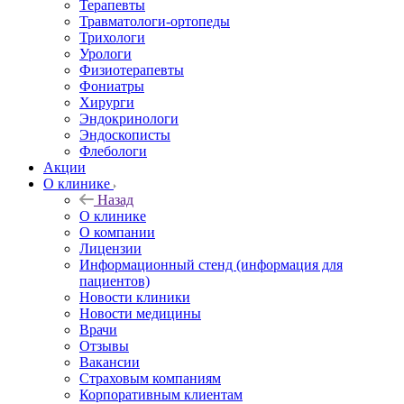
Терапевты
Травматологи-ортопеды
Трихологи
Урологи
Физиотерапевты
Фониатры
Хирурги
Эндокринологи
Эндоскописты
Флебологи
Акции
О клинике
Назад
О клинике
О компании
Лицензии
Информационный стенд (информация для
пациентов)
Новости клиники
Новости медицины
Врачи
Отзывы
Вакансии
Страховым компаниям
Корпоративным клиентам