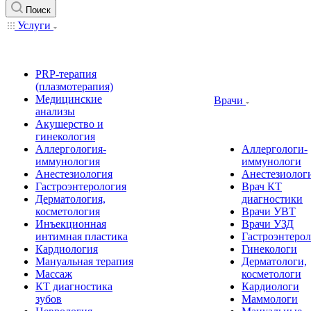
Поиск
Услуги
PRP-терапия
(плазмотерапия)
Медицинские
Врачи
анализы
Акушерство и
гинекология
Аллергология-
Аллергологи-
иммунология
иммунологи
Анестезиология
Анестезиолог
Гастроэнтерология
Врач КТ
Дерматология,
диагностики
косметология
Врачи УВТ
Инъекционная
Врачи УЗД
интимная пластика
Гастроэнтеро
Кардиология
Гинекологи
Мануальная терапия
Дерматологи,
Массаж
косметологи
КТ диагностика
Кардиологи
зубов
Маммологи