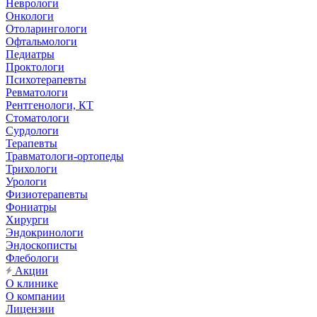
Неврологи
Онкологи
Отоларингологи
Офтальмологи
Педиатры
Проктологи
Психотерапевты
Ревматологи
Рентгенологи, КТ
Стоматологи
Сурдологи
Терапевты
Травматологи-ортопеды
Трихологи
Урологи
Физиотерапевты
Фониатры
Хирурги
Эндокринологи
Эндоскописты
Флебологи
Акции
О клинике
О компании
Лицензии