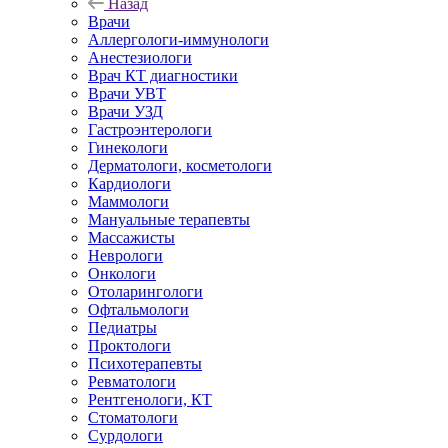
Назад
Врачи
Аллергологи-иммунологи
Анестезиологи
Врач КТ диагностики
Врачи УВТ
Врачи УЗД
Гастроэнтерологи
Гинекологи
Дерматологи, косметологи
Кардиологи
Маммологи
Мануальные терапевты
Массажисты
Неврологи
Онкологи
Отоларингологи
Офтальмологи
Педиатры
Проктологи
Психотерапевты
Ревматологи
Рентгенологи, КТ
Стоматологи
Сурдологи