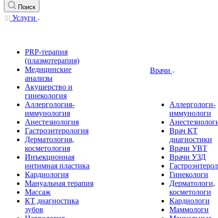
Поиск
Услуги
PRP-терапия
(плазмотерапия)
Медицинские
Врачи
анализы
Акушерство и
гинекология
Аллергология-
Аллергологи-
иммунология
иммунологи
Анестезиология
Анестезиолог
Гастроэнтерология
Врач КТ
Дерматология,
диагностики
косметология
Врачи УВТ
Инъекционная
Врачи УЗД
интимная пластика
Гастроэнтеро
Кардиология
Гинекологи
Мануальная терапия
Дерматологи,
Массаж
косметологи
КТ диагностика
Кардиологи
зубов
Маммологи