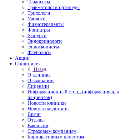
Терапевты
Травматологи-ортопеды
Трихологи
Урологи
Физиотерапевты
Фониатры
Хирурги
Эндокринологи
Эндоскописты
Флебологи
Акции
О клинике
Назад
О клинике
О компании
Лицензии
Информационный стенд (информация для
пациентов)
Новости клиники
Новости медицины
Врачи
Отзывы
Вакансии
Страховым компаниям
Корпоративным клиентам