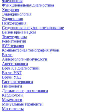
Флебология
Функциональная диагностика
Хирургия
Эндокринология
Эндоскопия
Психотерапия
Сурдология и слухопротезирование
Вызов врача на дом
Телемедицина
Ревматология
SVF терапия
Компьютерная томография зубов
Врачи
Аллергологи-иммунологи
Анестезиологи
Врач КТ диагностики
Врачи УВТ
Врачи УЗД
Гастроэнтерологи
Гинекологи
Дерматологи, косметологи
Кардиологи
Маммологи
Мануальные терапевты
Массажисты