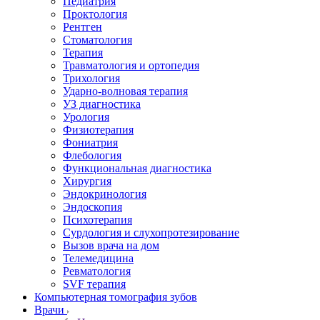
Педиатрия
Проктология
Рентген
Стоматология
Терапия
Травматология и ортопедия
Трихология
Ударно-волновая терапия
УЗ диагностика
Урология
Физиотерапия
Фониатрия
Флебология
Функциональная диагностика
Хирургия
Эндокринология
Эндоскопия
Психотерапия
Сурдология и слухопротезирование
Вызов врача на дом
Телемедицина
Ревматология
SVF терапия
Компьютерная томография зубов
Врачи