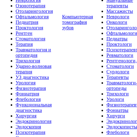
Неврология
Мануальные
Озонотерапия
терапевты
Отоларингология
Массажисты
Офтальмология
Компьютерная
Неврологи
Педиатрия
томография
Онкологи
Проктология
зубов
Отоларинголо
Рентген
Офтальмолог
Стоматология
Педиатры
Терапия
Проктологи
Травматология и
Психотерапев
ортопедия
Ревматологи
Трихология
Рентгенологи
Ударно-волновая
Стоматологи
терапия
Сурдологи
УЗ диагностика
Терапевты
Урология
Травматологи
Физиотерапия
ортопеды
Фониатрия
Трихологи
Флебология
Урологи
Функциональная
Физиотерапев
диагностика
Фониатры
Хирургия
Хирурги
Эндокринология
Эндокриноло
Эндоскопия
Эндоскопист
Психотерапия
Флебологи