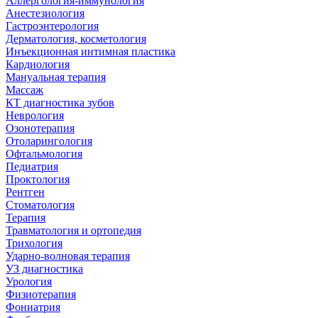
Аллергология-иммунология
Анестезиология
Гастроэнтерология
Дерматология, косметология
Инъекционная интимная пластика
Кардиология
Мануальная терапия
Массаж
КТ диагностика зубов
Неврология
Озонотерапия
Отоларингология
Офтальмология
Педиатрия
Проктология
Рентген
Стоматология
Терапия
Травматология и ортопедия
Трихология
Ударно-волновая терапия
УЗ диагностика
Урология
Физиотерапия
Фониатрия