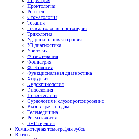
Педиатрия
Проктология
Рентген
Стоматология
Терапия
Травматология и ортопедия
Трихология
Ударно-волновая терапия
УЗ диагностика
Урология
Физиотерапия
Фониатрия
Флебология
Функциональная диагностика
Хирургия
Эндокринология
Эндоскопия
Психотерапия
Сурдология и слухопротезирование
Вызов врача на дом
Телемедицина
Ревматология
SVF терапия
Компьютерная томография зубов
Врачи