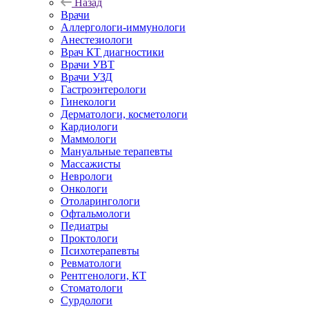
Назад
Врачи
Аллергологи-иммунологи
Анестезиологи
Врач КТ диагностики
Врачи УВТ
Врачи УЗД
Гастроэнтерологи
Гинекологи
Дерматологи, косметологи
Кардиологи
Маммологи
Мануальные терапевты
Массажисты
Неврологи
Онкологи
Отоларингологи
Офтальмологи
Педиатры
Проктологи
Психотерапевты
Ревматологи
Рентгенологи, КТ
Стоматологи
Сурдологи