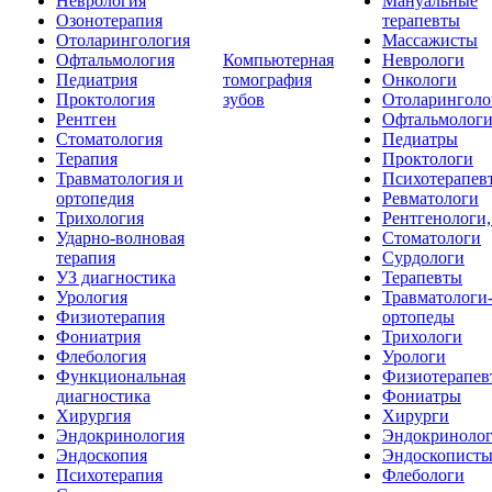
Неврология
Мануальные
Озонотерапия
терапевты
Отоларингология
Массажисты
Офтальмология
Компьютерная
Неврологи
Педиатрия
томография
Онкологи
Проктология
зубов
Отоларинголо
Рентген
Офтальмолог
Стоматология
Педиатры
Терапия
Проктологи
Травматология и
Психотерапев
ортопедия
Ревматологи
Трихология
Рентгенологи
Ударно-волновая
Стоматологи
терапия
Сурдологи
УЗ диагностика
Терапевты
Урология
Травматологи
Физиотерапия
ортопеды
Фониатрия
Трихологи
Флебология
Урологи
Функциональная
Физиотерапев
диагностика
Фониатры
Хирургия
Хирурги
Эндокринология
Эндокриноло
Эндоскопия
Эндоскопист
Психотерапия
Флебологи