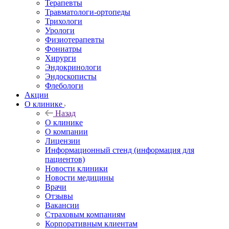
Терапевты
Травматологи-ортопеды
Трихологи
Урологи
Физиотерапевты
Фониатры
Хирурги
Эндокринологи
Эндоскописты
Флебологи
Акции
О клинике
Назад
О клинике
О компании
Лицензии
Информационный стенд (информация для
пациентов)
Новости клиники
Новости медицины
Врачи
Отзывы
Вакансии
Страховым компаниям
Корпоративным клиентам