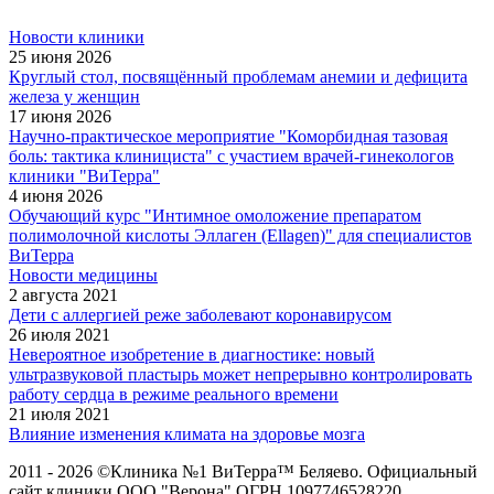
Новости клиники
25 июня 2026
Круглый стол, посвящённый проблемам анемии и дефицита
железа у женщин
17 июня 2026
Научно-практическое мероприятие "Коморбидная тазовая
боль: тактика клинициста" с участием врачей-гинекологов
клиники "ВиТерра"
4 июня 2026
Обучающий курс "Интимное омоложение препаратом
полимолочной кислоты Эллаген (Ellagen)" для специалистов
ВиТерра
Новости медицины
2 августа 2021
Дети с аллергией реже заболевают коронавирусом
26 июля 2021
Невероятное изобретение в диагностике: новый
ультразвуковой пластырь может непрерывно контролировать
работу сердца в режиме реального времени
21 июля 2021
Влияние изменения климата на здоровье мозга
2011 - 2026 ©Клиника №1 ВиТерра™ Беляево. Официальный
сайт клиники ООО "Верона" ОГРН 1097746528220