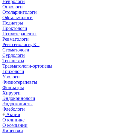
Неврологи
Онкологи
Отоларингологи
Офтальмологи
Педиатры
Проктологи
Психотерапевты
Ревматологи
Рентгенологи, КТ
Стоматологи
Сурдологи
Терапевты
Травматологи-ортопеды
Трихологи
Урологи
Физиотерапевты
Фониатры
Хирурги
Эндокринологи
Эндоскописты
Флебологи
Акции
О клинике
О компании
Лицензии