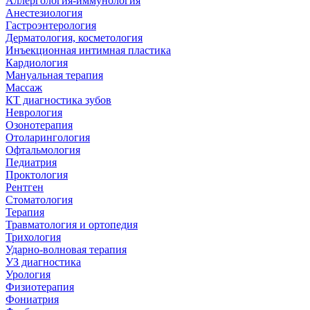
Аллергология-иммунология
Анестезиология
Гастроэнтерология
Дерматология, косметология
Инъекционная интимная пластика
Кардиология
Мануальная терапия
Массаж
КТ диагностика зубов
Неврология
Озонотерапия
Отоларингология
Офтальмология
Педиатрия
Проктология
Рентген
Стоматология
Терапия
Травматология и ортопедия
Трихология
Ударно-волновая терапия
УЗ диагностика
Урология
Физиотерапия
Фониатрия