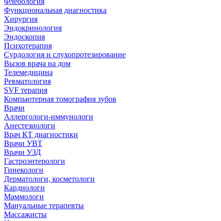
Флебология
Функциональная диагностика
Хирургия
Эндокринология
Эндоскопия
Психотерапия
Сурдология и слухопротезирование
Вызов врача на дом
Телемедицина
Ревматология
SVF терапия
Компьютерная томография зубов
Врачи
Аллергологи-иммунологи
Анестезиологи
Врач КТ диагностики
Врачи УВТ
Врачи УЗД
Гастроэнтерологи
Гинекологи
Дерматологи, косметологи
Кардиологи
Маммологи
Мануальные терапевты
Массажисты