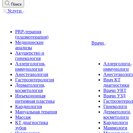
Поиск
Услуги
PRP-терапия
(плазмотерапия)
Медицинские
Врачи
анализы
Акушерство и
гинекология
Аллергология-
Аллергологи-
иммунология
иммунологи
Анестезиология
Анестезиолог
Гастроэнтерология
Врач КТ
Дерматология,
диагностики
косметология
Врачи УВТ
Инъекционная
Врачи УЗД
интимная пластика
Гастроэнтеро
Кардиология
Гинекологи
Мануальная терапия
Дерматологи,
Массаж
косметологи
КТ диагностика
Кардиологи
зубов
Маммологи