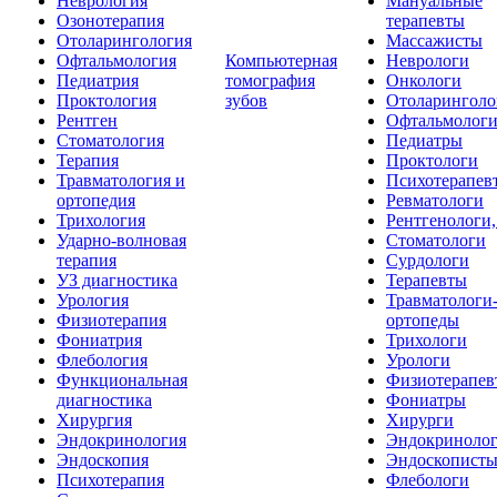
Неврология
Мануальные
Озонотерапия
терапевты
Отоларингология
Массажисты
Офтальмология
Компьютерная
Неврологи
Педиатрия
томография
Онкологи
Проктология
зубов
Отоларинголо
Рентген
Офтальмолог
Стоматология
Педиатры
Терапия
Проктологи
Травматология и
Психотерапев
ортопедия
Ревматологи
Трихология
Рентгенологи
Ударно-волновая
Стоматологи
терапия
Сурдологи
УЗ диагностика
Терапевты
Урология
Травматологи
Физиотерапия
ортопеды
Фониатрия
Трихологи
Флебология
Урологи
Функциональная
Физиотерапев
диагностика
Фониатры
Хирургия
Хирурги
Эндокринология
Эндокриноло
Эндоскопия
Эндоскопист
Психотерапия
Флебологи