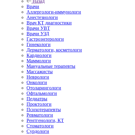
Назад
Врачи
Аллергологи-иммунологи
Анестезиологи
Врач КТ диагностики
Врачи УВТ
Врачи УЗД
Гастроэнтерологи
Гинекологи
Дерматологи, косметологи
Кардиологи
Маммологи
Мануальные терапевты
Массажисты
Неврологи
Онкологи
Отоларингологи
Офтальмологи
Педиатры
Проктологи
Психотерапевты
Ревматологи
Рентгенологи, КТ
Стоматологи
Сурдологи