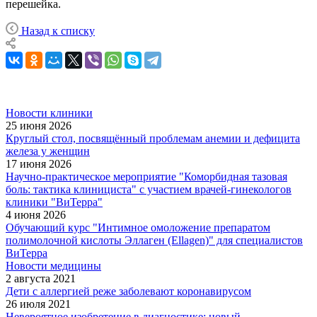
перешейка.
Назад к списку
Новости клиники
25 июня 2026
Круглый стол, посвящённый проблемам анемии и дефицита
железа у женщин
17 июня 2026
Научно-практическое мероприятие "Коморбидная тазовая
боль: тактика клинициста" с участием врачей-гинекологов
клиники "ВиТерра"
4 июня 2026
Обучающий курс "Интимное омоложение препаратом
полимолочной кислоты Эллаген (Ellagen)" для специалистов
ВиТерра
Новости медицины
2 августа 2021
Дети с аллергией реже заболевают коронавирусом
26 июля 2021
Невероятное изобретение в диагностике: новый