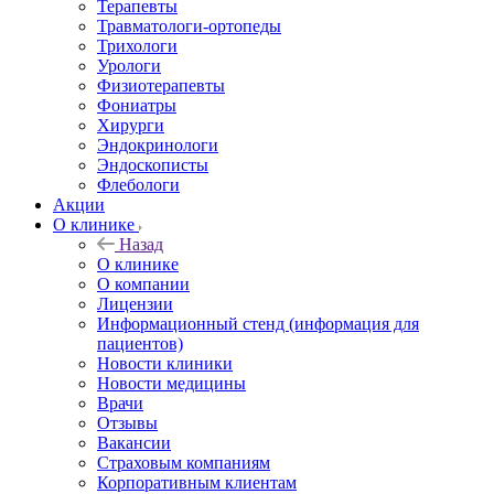
Терапевты
Травматологи-ортопеды
Трихологи
Урологи
Физиотерапевты
Фониатры
Хирурги
Эндокринологи
Эндоскописты
Флебологи
Акции
О клинике
Назад
О клинике
О компании
Лицензии
Информационный стенд (информация для
пациентов)
Новости клиники
Новости медицины
Врачи
Отзывы
Вакансии
Страховым компаниям
Корпоративным клиентам