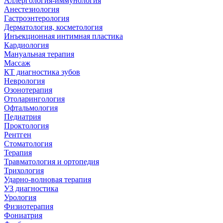
Аллергология-иммунология
Анестезиология
Гастроэнтерология
Дерматология, косметология
Инъекционная интимная пластика
Кардиология
Мануальная терапия
Массаж
КТ диагностика зубов
Неврология
Озонотерапия
Отоларингология
Офтальмология
Педиатрия
Проктология
Рентген
Стоматология
Терапия
Травматология и ортопедия
Трихология
Ударно-волновая терапия
УЗ диагностика
Урология
Физиотерапия
Фониатрия