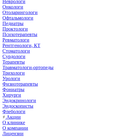
Неврологи
Онкологи
Отоларингологи
Офтальмологи
Педиатры
Проктологи
Психотерапевты
Ревматологи
Рентгенологи, КТ
Стоматологи
Сурдологи
Терапевты
Травматологи-ортопеды
Трихологи
Урологи
Физиотерапевты
Фониатры
Хирурги
Эндокринологи
Эндоскописты
Флебологи
Акции
О клинике
О компании
Лицензии