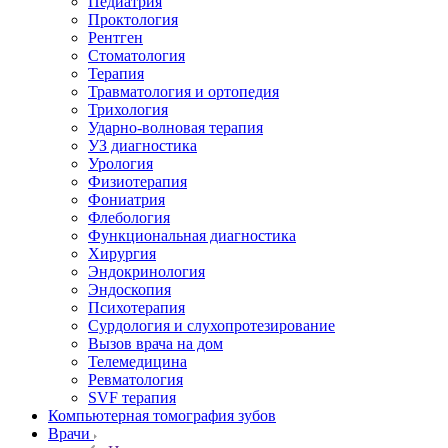
Педиатрия
Проктология
Рентген
Стоматология
Терапия
Травматология и ортопедия
Трихология
Ударно-волновая терапия
УЗ диагностика
Урология
Физиотерапия
Фониатрия
Флебология
Функциональная диагностика
Хирургия
Эндокринология
Эндоскопия
Психотерапия
Сурдология и слухопротезирование
Вызов врача на дом
Телемедицина
Ревматология
SVF терапия
Компьютерная томография зубов
Врачи