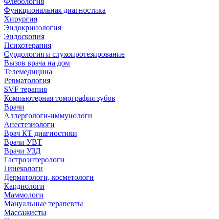
Флебология
Функциональная диагностика
Хирургия
Эндокринология
Эндоскопия
Психотерапия
Сурдология и слухопротезирование
Вызов врача на дом
Телемедицина
Ревматология
SVF терапия
Компьютерная томография зубов
Врачи
Аллергологи-иммунологи
Анестезиологи
Врач КТ диагностики
Врачи УВТ
Врачи УЗД
Гастроэнтерологи
Гинекологи
Дерматологи, косметологи
Кардиологи
Маммологи
Мануальные терапевты
Массажисты