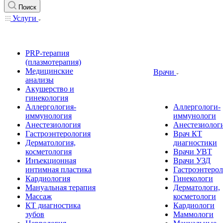
Поиск
Услуги
PRP-терапия
(плазмотерапия)
Медицинские
Врачи
анализы
Акушерство и
гинекология
Аллергология-
Аллергологи-
иммунология
иммунологи
Анестезиология
Анестезиолог
Гастроэнтерология
Врач КТ
Дерматология,
диагностики
косметология
Врачи УВТ
Инъекционная
Врачи УЗД
интимная пластика
Гастроэнтеро
Кардиология
Гинекологи
Мануальная терапия
Дерматологи,
Массаж
косметологи
КТ диагностика
Кардиологи
зубов
Маммологи