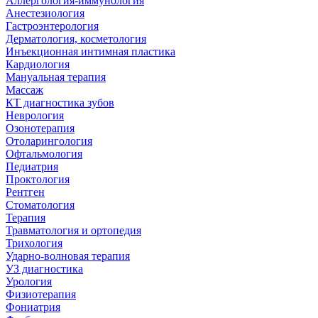
Аллергология-иммунология
Анестезиология
Гастроэнтерология
Дерматология, косметология
Инъекционная интимная пластика
Кардиология
Мануальная терапия
Массаж
КТ диагностика зубов
Неврология
Озонотерапия
Отоларингология
Офтальмология
Педиатрия
Проктология
Рентген
Стоматология
Терапия
Травматология и ортопедия
Трихология
Ударно-волновая терапия
УЗ диагностика
Урология
Физиотерапия
Фониатрия