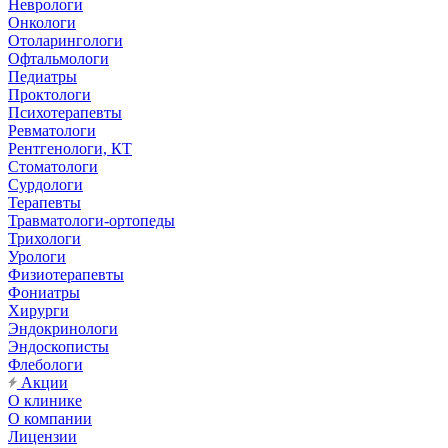
Неврологи
Онкологи
Отоларингологи
Офтальмологи
Педиатры
Проктологи
Психотерапевты
Ревматологи
Рентгенологи, КТ
Стоматологи
Сурдологи
Терапевты
Травматологи-ортопеды
Трихологи
Урологи
Физиотерапевты
Фониатры
Хирурги
Эндокринологи
Эндоскописты
Флебологи
Акции
О клинике
О компании
Лицензии