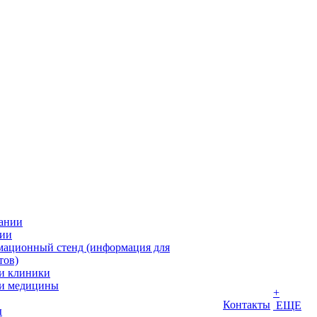
ании
ии
ационный стенд (информация для
тов)
и клиники
и медицины
+
Контакты
ЕЩЕ
ы