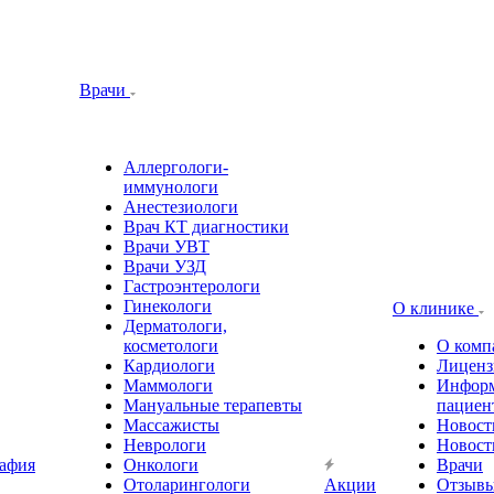
Врачи
Аллергологи-
иммунологи
Анестезиологи
Врач КТ диагностики
Врачи УВТ
Врачи УЗД
Гастроэнтерологи
Гинекологи
О клинике
Дерматологи,
косметологи
О комп
Кардиологи
Лиценз
Маммологи
Информ
Мануальные терапевты
пациен
Массажисты
Новост
Неврологи
Новост
афия
Онкологи
Врачи
Отоларингологи
Акции
Отзыв