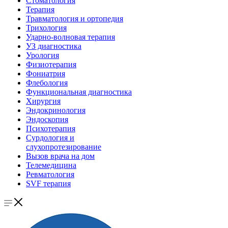
Стоматология
Терапия
Травматология и ортопедия
Трихология
Ударно-волновая терапия
УЗ диагностика
Урология
Физиотерапия
Фониатрия
Флебология
Функциональная диагностика
Хирургия
Эндокринология
Эндоскопия
Психотерапия
Сурдология и
слухопротезирование
Вызов врача на дом
Телемедицина
Ревматология
SVF терапия