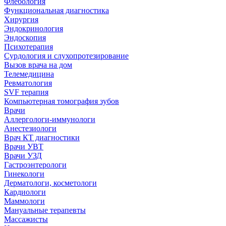
Флебология
Функциональная диагностика
Хирургия
Эндокринология
Эндоскопия
Психотерапия
Сурдология и слухопротезирование
Вызов врача на дом
Телемедицина
Ревматология
SVF терапия
Компьютерная томография зубов
Врачи
Аллергологи-иммунологи
Анестезиологи
Врач КТ диагностики
Врачи УВТ
Врачи УЗД
Гастроэнтерологи
Гинекологи
Дерматологи, косметологи
Кардиологи
Маммологи
Мануальные терапевты
Массажисты