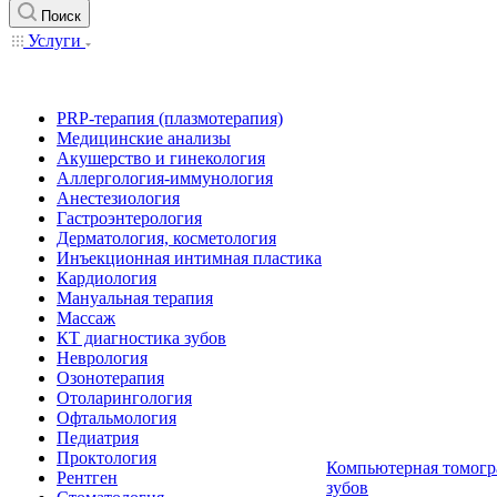
Поиск
Услуги
PRP-терапия (плазмотерапия)
Медицинские анализы
Акушерство и гинекология
Аллергология-иммунология
Анестезиология
Гастроэнтерология
Дерматология, косметология
Инъекционная интимная пластика
Кардиология
Мануальная терапия
Массаж
КТ диагностика зубов
Неврология
Озонотерапия
Отоларингология
Офтальмология
Педиатрия
Проктология
Компьютерная томогр
Рентген
зубов