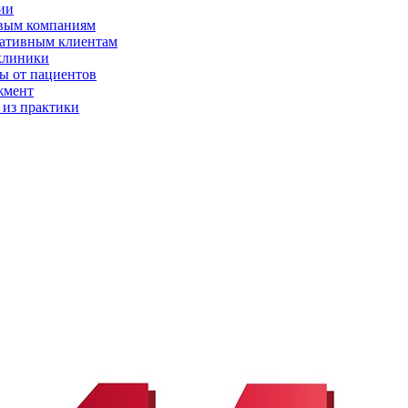
ии
вым компаниям
ативным клиентам
клиники
ы от пациентов
жмент
 из практики