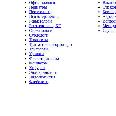
Офтальмологи
Ваканс
Педиатры
Страхо
Проктологи
Корпор
Психотерапевты
Адрес 
Ревматологи
Вопрос
Рентгенологи, КТ
Менед
Стоматологи
Случаи
Сурдологи
Терапевты
Травматологи-ортопеды
Трихологи
Урологи
Физиотерапевты
Фониатры
Хирурги
Эндокринологи
Эндоскописты
Флебологи