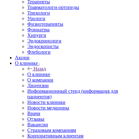
Терапевты
Травматологи-ортопеды
Трихологи
Урологи
Физиотерапевты
Фониатры
Хирурги
Эндокринологи
Эндоскописты
Флебологи
Акции
О клинике
Назад
О клинике
О компании
Лицензии
Информационный стенд (информация для
пациентов)
Новости клиники
Новости медицины
Врачи
Отзывы
Вакансии
Страховым компаниям
Корпоративным клиентам