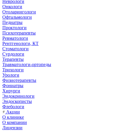
Неврологи
Онкологи
Отоларингологи
Офтальмологи
Педиатры
Проктологи
Психотерапевты
Ревматологи
Рентгенологи, КТ
Стоматологи
Сурдологи
Терапевты
Травматологи-ортопеды
Трихологи
Урологи
Физиотерапевты
Фониатры
Хирурги
Эндокринологи
Эндоскописты
Флебологи
Акции
О клинике
О компании
Лицензии