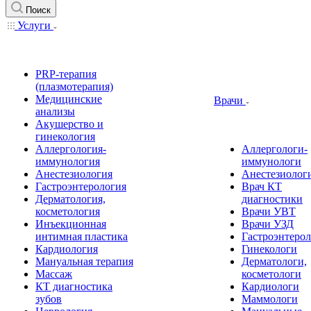
Поиск
Услуги
PRP-терапия
(плазмотерапия)
Медицинские
Врачи
анализы
Акушерство и
гинекология
Аллергология-
Аллергологи-
иммунология
иммунологи
Анестезиология
Анестезиолог
Гастроэнтерология
Врач КТ
Дерматология,
диагностики
косметология
Врачи УВТ
Инъекционная
Врачи УЗД
интимная пластика
Гастроэнтеро
Кардиология
Гинекологи
Мануальная терапия
Дерматологи,
Массаж
косметологи
КТ диагностика
Кардиологи
зубов
Маммологи