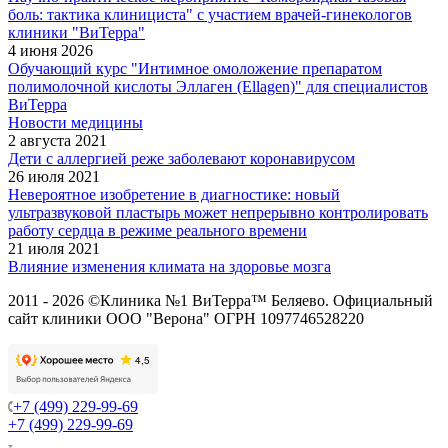
боль: тактика клинициста" с участием врачей-гинекологов
клиники "ВиТерра"
4 июня 2026
Обучающий курс "Интимное омоложение препаратом
полимолочной кислоты Эллаген (Ellagen)" для специалистов
ВиТерра
Новости медицины
2 августа 2021
Дети с аллергией реже заболевают коронавирусом
26 июля 2021
Невероятное изобретение в диагностике: новый
ультразвуковой пластырь может непрерывно контролировать
работу сердца в режиме реального времени
21 июля 2021
Влияние изменения климата на здоровье мозга
2011 - 2026 ©Клиника №1 ВиТерра™ Беляево. Официальный
сайт клиники ООО "Верона" ОГРН 1097746528220
+7 (499) 229-99-69
+7 (499) 229-99-69