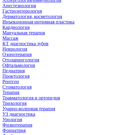
Аллергология-иммунология
Анестезиология
Гастроэнтерология
Дерматология, косметология
Инъекционная интимная пластика
Кардиология
Мануальная терапия
Массаж
КТ диагностика зубов
Неврология
Озонотерапия
Отоларингология
Офтальмология
Педиатрия
Проктология
Рентген
Стоматология
Терапия
Травматология и ортопедия
Трихология
Ударно-волновая терапия
УЗ диагностика
Урология
Физиотерапия
Фониатрия