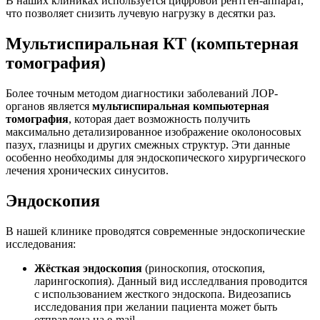
В наших клиниках используется цифровой рентген-аппарат,
что позволяет снизить лучевую нагрузку в десятки раз.
Мультиспиральная КТ (компьтерная
томография)
Более точным методом диагностики заболеваний ЛОР-
органов является
мультиспиральная компьютерная
томография
, которая дает возможность получить
максимально детализированное изображение околоносовых
пазух, глазницы и других смежных структур. Эти данные
особенно необходимы для эндоскопического хирургического
лечения хронических синуситов.
Эндоскопия
В нашей клинике проводятся современные эндоскопические
исследования:
Жёсткая эндоскопия
(риноскопия, отоскопия,
ларингоскопия). Данный вид исследлвания проводится
с использованием жесткого эндоскопа. Видеозапись
исследования при желании пациента может быть
отправлена на e-mail.