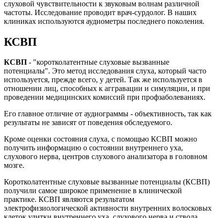
слуховой чувствительности к звуковым волнам различной
частоты. Исследование проводит врач-сурдолог. В наших
клиниках используются аудиометры последнего поколения.
КСВП
КСВП
- "коротколатентные слуховые вызванные
потенциалы". Это метод исследования слуха, который часто
используется, прежде всего, у детей. Так же используется в
отношении лиц, способных к аггравации и симуляции, и при
проведении медицинских комиссий при профзаболеваниях.
Его главное отличие от аудиограммы - объективность, так как
результаты не зависят от поведения обследуемого.
Кроме оценки состояния слуха, с помощью КСВП можно
получить информацию о состоянии внутреннего уха,
слухового нерва, центров слухового анализатора в головном
мозге.
Коротколатентные слуховые вызванные потенциалы (КСВП)
получили самое широкое применение в клинической
практике. КСВП являются результатом
электрофизиологической активности внутренних волосковых
клеток улитки внутреннего уха, слухового нерва и ствола