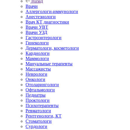
Назад
Врачи
Аллергологи-иммунологи
Анестезиологи
Врач КТ диагностики
Врачи УВТ
Врачи УЗД
Гастроэнтерологи
Гинекологи
Дерматологи, косметологи
Кардиологи
Маммологи
Мануальные терапевты
Массажисты
Неврологи
Онкологи
Отоларингологи
Офтальмологи
Педиатры
Проктологи
Психотерапевты
Ревматологи
Рентгенологи, КТ
Стоматологи
Сурдологи