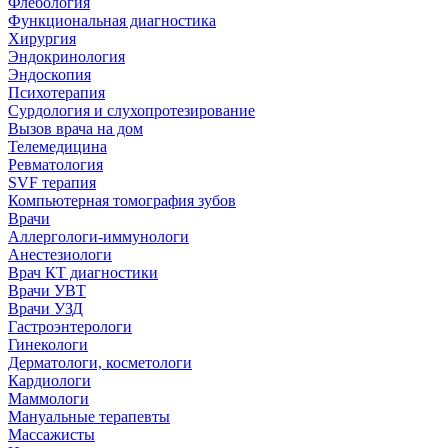
Флебология
Функциональная диагностика
Хирургия
Эндокринология
Эндоскопия
Психотерапия
Сурдология и слухопротезирование
Вызов врача на дом
Телемедицина
Ревматология
SVF терапия
Компьютерная томография зубов
Врачи
Аллергологи-иммунологи
Анестезиологи
Врач КТ диагностики
Врачи УВТ
Врачи УЗД
Гастроэнтерологи
Гинекологи
Дерматологи, косметологи
Кардиологи
Маммологи
Мануальные терапевты
Массажисты