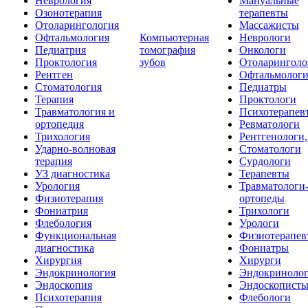
Неврология
Мануальные
Озонотерапия
терапевты
Отоларингология
Массажисты
Офтальмология
Компьютерная
Неврологи
Педиатрия
томография
Онкологи
Проктология
зубов
Отоларинголо
Рентген
Офтальмолог
Стоматология
Педиатры
Терапия
Проктологи
Травматология и
Психотерапев
ортопедия
Ревматологи
Трихология
Рентгенологи
Ударно-волновая
Стоматологи
терапия
Сурдологи
УЗ диагностика
Терапевты
Урология
Травматологи
Физиотерапия
ортопеды
Фониатрия
Трихологи
Флебология
Урологи
Функциональная
Физиотерапев
диагностика
Фониатры
Хирургия
Хирурги
Эндокринология
Эндокриноло
Эндоскопия
Эндоскопист
Психотерапия
Флебологи