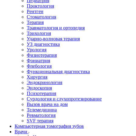
Педиатрия
Проктология
Рентген
Стоматология
Терапия
Травматология и ортопедия
Трихология
Ударно-волновая терапия
УЗ диагностика
Урология
Физиотерапия
Фониатрия
Флебология
Функциональная диагностика
Хирургия
Эндокринология
Эндоскопия
Психотерапия
Сурдология и слухопротезирование
Вызов врача на дом
Телемедицина
Ревматология
SVF терапия
Компьютерная томография зубов
Врачи