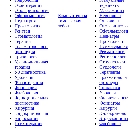
Неврология
Мануальные
Озонотерапия
терапевты
Отоларингология
Массажисты
Офтальмология
Компьютерная
Неврологи
Педиатрия
томография
Онкологи
Проктология
зубов
Отоларинголо
Рентген
Офтальмолог
Стоматология
Педиатры
Терапия
Проктологи
Травматология и
Психотерапев
ортопедия
Ревматологи
Трихология
Рентгенологи
Ударно-волновая
Стоматологи
терапия
Сурдологи
УЗ диагностика
Терапевты
Урология
Травматологи
Физиотерапия
ортопеды
Фониатрия
Трихологи
Флебология
Урологи
Функциональная
Физиотерапев
диагностика
Фониатры
Хирургия
Хирурги
Эндокринология
Эндокриноло
Эндоскопия
Эндоскопист
Психотерапия
Флебологи