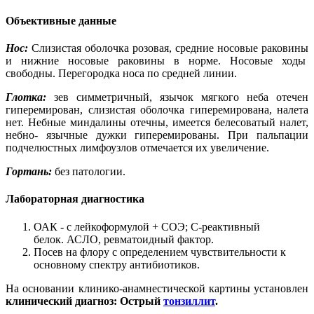
Объективные данные
Нос:
Слизистая оболочка розовая, средние носовые раковины
и нижние носовые раковины в норме. Носовые ходы
свободны. Перегородка носа по средней линии.
Глотка:
зев симметричный, язычок мягкого неба отечен
гиперемирован, слизистая оболочка гиперемирована, налета
нет. Небные миндалины отечны, имеется белесоватый налет,
небно- язычные дужки гиперемированы. При пальпации
подчелюстных лимфоузлов отмечается их увеличение.
Гортань:
без патологии.
Лабораторная диагностика
ОАК - с лейкоформулой + СОЭ; С-реактивный
белок. АСЛО, ревматоидный фактор.
Посев нa флору c определением чувствительности к
основному спектру антибиотиков.
На основании клинико-анамнестической картины установлен
клинический диагноз: Острый
тонзиллит
.