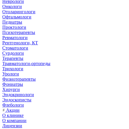
Неврологи
Онкологи
Отоларингологи
Офтальмологи
Педиатры
Проктологи
Психотерапевты
Ревматологи
Рентгенологи, КТ
Стоматологи
Сурдологи
Терапевты
Травматологи-ортопеды
Трихологи
Урологи
Физиотерапевты
Фониатры
Хирурги
Эндокринологи
Эндоскописты
Флебологи
Акции
О клинике
О компании
Лицензии