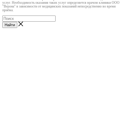
услуг. Необходимость оказания таких услуг определяется врачом клиники ООО
"Верона" в зависимости от медицинских показаний непосредственно во время
приёма.
Найти