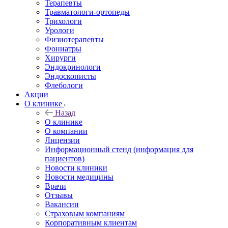
Терапевты
Травматологи-ортопеды
Трихологи
Урологи
Физиотерапевты
Фониатры
Хирурги
Эндокринологи
Эндоскописты
Флебологи
Акции
О клинике
Назад
О клинике
О компании
Лицензии
Информационный стенд (информация для
пациентов)
Новости клиники
Новости медицины
Врачи
Отзывы
Вакансии
Страховым компаниям
Корпоративным клиентам