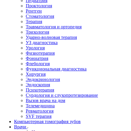
Педиатрия
Проктология
Рентген
Стоматология
Терапия
Травматология и ортопедия
Трихология
Ударно-волновая терапия
УЗ диагностика
Урология
Физиотерапия
Фониатрия
Флебология
Функциональная диагностика
Хирургия
Эндокринология
Эндоскопия
Психотерапия
Сурдология и слухопротезирование
Вызов врача на дом
Телемедицина
Ревматология
SVF терапия
Компьютерная томография зубов
Врачи