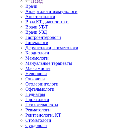
Назад
Врачи
Аллергологи-иммунологи
Анестезиологи
Врач КТ диагностики
Врачи УВТ
Врачи УЗД
Гастроэнтерологи
Гинекологи
Дерматологи, косметологи
Кардиологи
Маммологи
Мануальные терапевты
Массажисты
Неврологи
Онкологи
Отоларингологи
Офтальмологи
Педиатры
Проктологи
Психотерапевты
Ревматологи
Рентгенологи, КТ
Стоматологи
Сурдологи