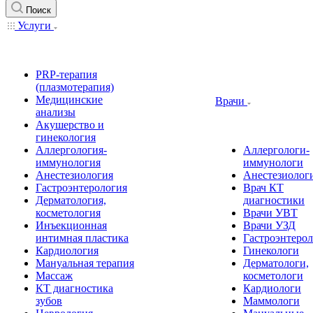
Поиск
Услуги
PRP-терапия
(плазмотерапия)
Медицинские
Врачи
анализы
Акушерство и
гинекология
Аллергология-
Аллергологи-
иммунология
иммунологи
Анестезиология
Анестезиолог
Гастроэнтерология
Врач КТ
Дерматология,
диагностики
косметология
Врачи УВТ
Инъекционная
Врачи УЗД
интимная пластика
Гастроэнтеро
Кардиология
Гинекологи
Мануальная терапия
Дерматологи,
Массаж
косметологи
КТ диагностика
Кардиологи
зубов
Маммологи