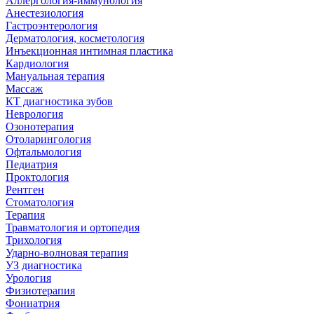
Аллергология-иммунология
Анестезиология
Гастроэнтерология
Дерматология, косметология
Инъекционная интимная пластика
Кардиология
Мануальная терапия
Массаж
КТ диагностика зубов
Неврология
Озонотерапия
Отоларингология
Офтальмология
Педиатрия
Проктология
Рентген
Стоматология
Терапия
Травматология и ортопедия
Трихология
Ударно-волновая терапия
УЗ диагностика
Урология
Физиотерапия
Фониатрия