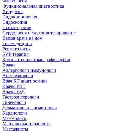
Флебология
Функциональная диагностика
Хирургия
Эндокринология
Эндоскопия
Психотерапия
Сурдология и слухопротезирование
Вызов врача на дом
Телемедицина
Ревматология
SVF терапия
Компьютерная томография зубов
Врачи
Аллергологи-иммунологи
Анестезиологи
Врач КТ диагностики
Врачи УВТ
Врачи УЗД
Гастроэнтерологи
Гинекологи
Дерматологи, косметологи
Кардиологи
Маммологи
Мануальные терапевты
Массажисты