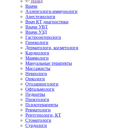
Назад
Врачи
Аллергологи-иммунологи
Анестезиологи
Врач КТ диагностики
Врачи УВТ
Врачи УЗД
Гастроэнтерологи
Гинекологи
Дерматологи, косметологи
Кардиологи
Маммологи
Мануальные терапевты
Массажисты
Неврологи
Онкологи
Отоларингологи
Офтальмологи
Педиатры
Проктологи
Психотерапевты
Ревматологи
Рентгенологи, КТ
Стоматологи
Сурдологи