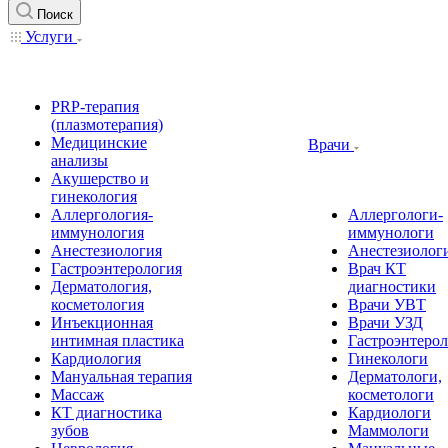
Поиск
Услуги
PRP-терапия
(плазмотерапия)
Медицинские
Врачи
анализы
Акушерство и
гинекология
Аллергология-
Аллергологи-
иммунология
иммунологи
Анестезиология
Анестезиолог
Гастроэнтерология
Врач КТ
Дерматология,
диагностики
косметология
Врачи УВТ
Инъекционная
Врачи УЗД
интимная пластика
Гастроэнтеро
Кардиология
Гинекологи
Мануальная терапия
Дерматологи,
Массаж
косметологи
КТ диагностика
Кардиологи
зубов
Маммологи