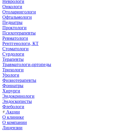
Неврологи
Онкологи
Отоларингологи
Офтальмологи
Педиатры
Проктологи
Психотерапевты
Ревматологи
Рентгенологи, КТ
Стоматологи
Сурдологи
Терапевты
Травматологи-ортопеды
Трихологи
Урологи
Физиотерапевты
Фониатры
Хирурги
Эндокринологи
Эндоскописты
Флебологи
Акции
О клинике
О компании
Лицензии