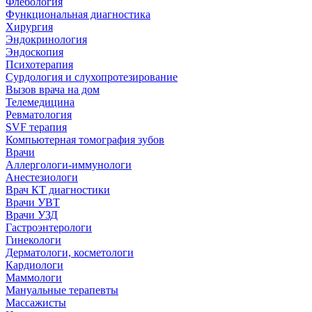
Флебология
Функциональная диагностика
Хирургия
Эндокринология
Эндоскопия
Психотерапия
Сурдология и слухопротезирование
Вызов врача на дом
Телемедицина
Ревматология
SVF терапия
Компьютерная томография зубов
Врачи
Аллергологи-иммунологи
Анестезиологи
Врач КТ диагностики
Врачи УВТ
Врачи УЗД
Гастроэнтерологи
Гинекологи
Дерматологи, косметологи
Кардиологи
Маммологи
Мануальные терапевты
Массажисты