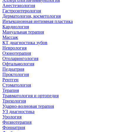
Аллергология-иммунология
Анестезиология
Гастроэнтерология
Дерматология, косметология
Инъекционная интимная пластика
Кардиология
Мануальная терапия
Массаж
КТ диагностика зубов
Неврология
Озонотерапия
Отоларингология
Офтальмология
Педиатрия
Проктология
Рентген
Стоматология
Терапия
Травматология и ортопедия
Трихология
Ударно-волновая терапия
УЗ диагностика
Урология
Физиотерапия
Фониатрия