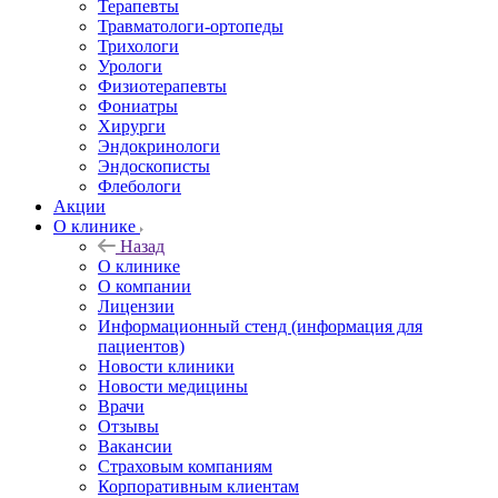
Терапевты
Травматологи-ортопеды
Трихологи
Урологи
Физиотерапевты
Фониатры
Хирурги
Эндокринологи
Эндоскописты
Флебологи
Акции
О клинике
Назад
О клинике
О компании
Лицензии
Информационный стенд (информация для
пациентов)
Новости клиники
Новости медицины
Врачи
Отзывы
Вакансии
Страховым компаниям
Корпоративным клиентам