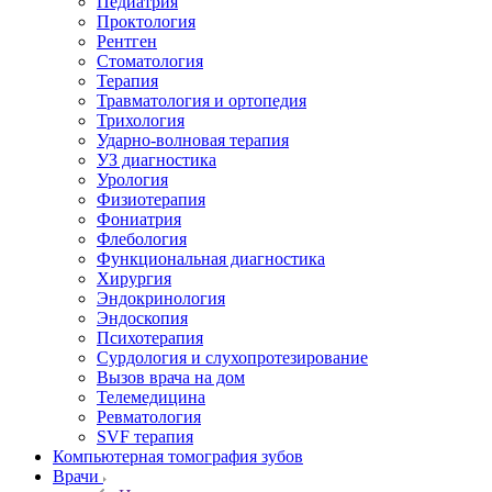
Педиатрия
Проктология
Рентген
Стоматология
Терапия
Травматология и ортопедия
Трихология
Ударно-волновая терапия
УЗ диагностика
Урология
Физиотерапия
Фониатрия
Флебология
Функциональная диагностика
Хирургия
Эндокринология
Эндоскопия
Психотерапия
Сурдология и слухопротезирование
Вызов врача на дом
Телемедицина
Ревматология
SVF терапия
Компьютерная томография зубов
Врачи