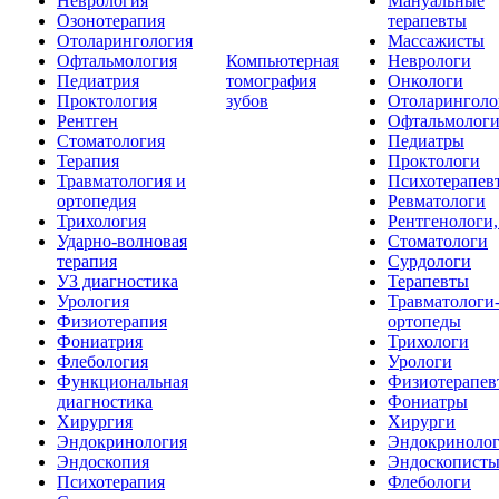
Неврология
Мануальные
Озонотерапия
терапевты
Отоларингология
Массажисты
Офтальмология
Компьютерная
Неврологи
Педиатрия
томография
Онкологи
Проктология
зубов
Отоларинголо
Рентген
Офтальмолог
Стоматология
Педиатры
Терапия
Проктологи
Травматология и
Психотерапев
ортопедия
Ревматологи
Трихология
Рентгенологи
Ударно-волновая
Стоматологи
терапия
Сурдологи
УЗ диагностика
Терапевты
Урология
Травматологи
Физиотерапия
ортопеды
Фониатрия
Трихологи
Флебология
Урологи
Функциональная
Физиотерапев
диагностика
Фониатры
Хирургия
Хирурги
Эндокринология
Эндокриноло
Эндоскопия
Эндоскопист
Психотерапия
Флебологи