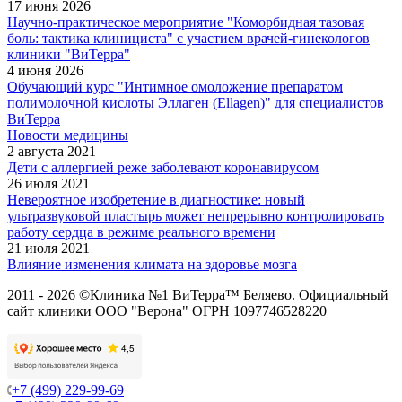
17 июня 2026
Научно-практическое мероприятие "Коморбидная тазовая
боль: тактика клинициста" с участием врачей-гинекологов
клиники "ВиТерра"
4 июня 2026
Обучающий курс "Интимное омоложение препаратом
полимолочной кислоты Эллаген (Ellagen)" для специалистов
ВиТерра
Новости медицины
2 августа 2021
Дети с аллергией реже заболевают коронавирусом
26 июля 2021
Невероятное изобретение в диагностике: новый
ультразвуковой пластырь может непрерывно контролировать
работу сердца в режиме реального времени
21 июля 2021
Влияние изменения климата на здоровье мозга
2011 - 2026 ©Клиника №1 ВиТерра™ Беляево. Официальный
сайт клиники ООО "Верона" ОГРН 1097746528220
+7 (499) 229-99-69