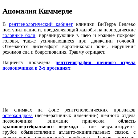
Аномалия Киммерле
В
рентгенологический кабинет
клиники ВиТерра Беляево
поступил пациент, предъявляющий жалобы на периодические
головные боли
, иррадиирующие в шею и кожные покровы
головы, также усиливающиеся при движении головой.
Отмечаются дискомфорт воротниковой зоны, нарушения
режимов сна и бодрствования. Травму отрицает.
Пациенту проведена
рентгенография шейного отдела
позвоночника в 2-х проекциях
:
На снимках на фоне рентгенологических признаков
остеохондроза
(дегенеративных изменений) шейного отдела
позвоночника, внимание привлекла
область
краниовертебрального перехода
- где визуализируется
грубое обызвествление атланто-окципитальных связок, с
уплотнением одноименной мембраны. Данная аномалия