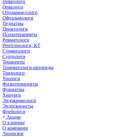
Неврологи
Онкологи
Отоларингологи
Офтальмологи
Педиатры
Проктологи
Психотерапевты
Ревматологи
Рентгенологи, КТ
Стоматологи
Сурдологи
Терапевты
Травматологи-ортопеды
Трихологи
Урологи
Физиотерапевты
Фониатры
Хирурги
Эндокринологи
Эндоскописты
Флебологи
Акции
О клинике
О компании
Лицензии