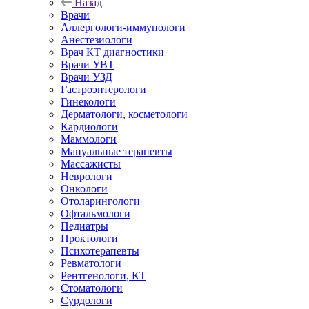
Назад
Врачи
Аллергологи-иммунологи
Анестезиологи
Врач КТ диагностики
Врачи УВТ
Врачи УЗД
Гастроэнтерологи
Гинекологи
Дерматологи, косметологи
Кардиологи
Маммологи
Мануальные терапевты
Массажисты
Неврологи
Онкологи
Отоларингологи
Офтальмологи
Педиатры
Проктологи
Психотерапевты
Ревматологи
Рентгенологи, КТ
Стоматологи
Сурдологи