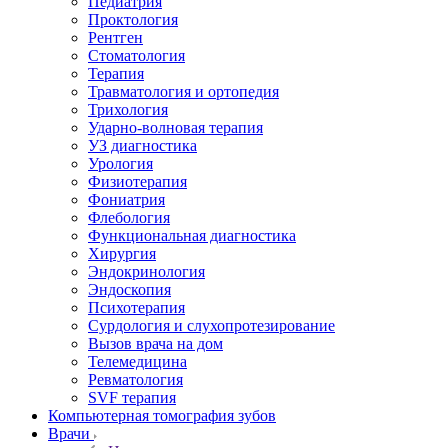
Педиатрия
Проктология
Рентген
Стоматология
Терапия
Травматология и ортопедия
Трихология
Ударно-волновая терапия
УЗ диагностика
Урология
Физиотерапия
Фониатрия
Флебология
Функциональная диагностика
Хирургия
Эндокринология
Эндоскопия
Психотерапия
Сурдология и слухопротезирование
Вызов врача на дом
Телемедицина
Ревматология
SVF терапия
Компьютерная томография зубов
Врачи