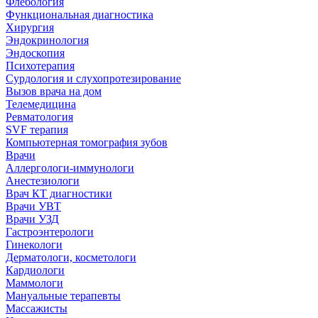
Флебология
Функциональная диагностика
Хирургия
Эндокринология
Эндоскопия
Психотерапия
Сурдология и слухопротезирование
Вызов врача на дом
Телемедицина
Ревматология
SVF терапия
Компьютерная томография зубов
Врачи
Аллергологи-иммунологи
Анестезиологи
Врач КТ диагностики
Врачи УВТ
Врачи УЗД
Гастроэнтерологи
Гинекологи
Дерматологи, косметологи
Кардиологи
Маммологи
Мануальные терапевты
Массажисты