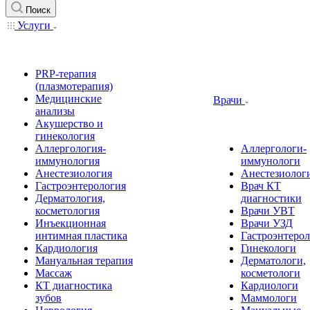
Поиск
Услуги
PRP-терапия
(плазмотерапия)
Медицинские
Врачи
анализы
Акушерство и
гинекология
Аллергология-
Аллергологи-
иммунология
иммунологи
Анестезиология
Анестезиолог
Гастроэнтерология
Врач КТ
Дерматология,
диагностики
косметология
Врачи УВТ
Инъекционная
Врачи УЗД
интимная пластика
Гастроэнтеро
Кардиология
Гинекологи
Мануальная терапия
Дерматологи,
Массаж
косметологи
КТ диагностика
Кардиологи
зубов
Маммологи