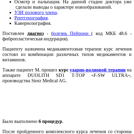
Осмотр и пальпация. На данной стадии доктора уже
сделали выводы о характере новообразований.
УЗИ полового члена
.
Рентгенография
.
Кавернозография.
Поставлен
диагноз
-
болезнь Пейрони
( код МКБ 48.6 -
фибропластическая индурация).
Пациенту назначена медикаментозная терапия: курс лечения
состоял из комбинации различных типов медикаментов и
витаминов.
Также пациент М. прошел
курс
ударно-волновой терапии
на
аппарате DUOLITH SD1 T-TOP «F-SW ULTRA»,
производства Storz Medical AG.
Было выполнено
6 процедур
.
После пройденного комплексного курса лечения со стороны