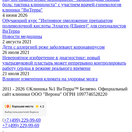
боль: тактика клинициста" с участием врачей-гинекологов
клиники "ВиТерра"
4 июня 2026
Обучающий курс "Интимное омоложение препаратом
полимолочной кислоты Эллаген (Ellagen)" для специалистов
ВиТерра
Новости медицины
2 августа 2021
Дети с аллергией реже заболевают коронавирусом
26 июля 2021
Невероятное изобретение в диагностике: новый
ультразвуковой пластырь может непрерывно контролировать
работу сердца в режиме реального времени
21 июля 2021
Влияние изменения климата на здоровье мозга
2011 - 2026 ©Клиника №1 ВиТерра™ Беляево. Официальный
сайт клиники ООО "Верона" ОГРН 1097746528220
+7 (499) 229-99-69
+7 (499) 229-99-69