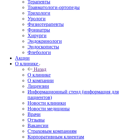
Терапевты
Травматологи-ортопеды
Трихологи
Урологи
Физиотерапевты
Фониатры
Хирурги
Эндокринологи
Эндоскописты
Флебологи
Акции
О клинике
Назад
О клинике
О компании
Лицензии
Информационный стенд (информация для
пациентов)
Новости клиники
Новости медицины
Врачи
Отзывы
Вакансии
Страховым компаниям
Корпоративным клиентам