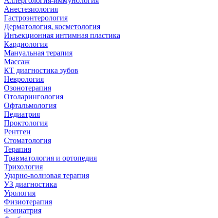
Аллергология-иммунология
Анестезиология
Гастроэнтерология
Дерматология, косметология
Инъекционная интимная пластика
Кардиология
Мануальная терапия
Массаж
КТ диагностика зубов
Неврология
Озонотерапия
Отоларингология
Офтальмология
Педиатрия
Проктология
Рентген
Стоматология
Терапия
Травматология и ортопедия
Трихология
Ударно-волновая терапия
УЗ диагностика
Урология
Физиотерапия
Фониатрия