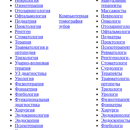
Неврология
Мануальные
Озонотерапия
терапевты
Отоларингология
Массажисты
Офтальмология
Компьютерная
Неврологи
Педиатрия
томография
Онкологи
Проктология
зубов
Отоларинголо
Рентген
Офтальмолог
Стоматология
Педиатры
Терапия
Проктологи
Травматология и
Психотерапев
ортопедия
Ревматологи
Трихология
Рентгенологи
Ударно-волновая
Стоматологи
терапия
Сурдологи
УЗ диагностика
Терапевты
Урология
Травматологи
Физиотерапия
ортопеды
Фониатрия
Трихологи
Флебология
Урологи
Функциональная
Физиотерапев
диагностика
Фониатры
Хирургия
Хирурги
Эндокринология
Эндокриноло
Эндоскопия
Эндоскопист
Психотерапия
Флебологи