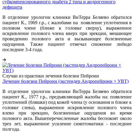
субкомпенсированного диабета 2 типа и андрогенного
дефицита
В отделение урологии клиники ВиТерра Беляево обратился
пациент К., 1969 г.р., с жалобами на появление уплотнения в
половом члене (ближе к головке сверху), выраженное
искривление полового члена вверх при эрекции, мешающее
проведению полового акта и вызывающее болезненные
ощущения. Также пациент отмечал снижение либидо
последние 3-4 года.
Случаи из практики лечения болезни Пейрони
Лечение болезни Пейрони (экстендер Андропейрони + УВТ)
В отделение урологии клиники ВиТерра Беляево обратился
пациент К., 1977 г.р., предъявляющий жалобы на: появление
уплотнений (бляшки) под кожей члена (у основания и ближе к
головке слева), выраженное искривление полового члена
влево при эрекции, болезненные ощущения во время
полового акта. Вышеперечисленные жалобы беспокоят около
трех лет, выраженное усиление симптоматики - последние
полгода.