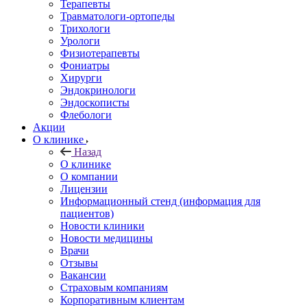
Терапевты
Травматологи-ортопеды
Трихологи
Урологи
Физиотерапевты
Фониатры
Хирурги
Эндокринологи
Эндоскописты
Флебологи
Акции
О клинике
Назад
О клинике
О компании
Лицензии
Информационный стенд (информация для
пациентов)
Новости клиники
Новости медицины
Врачи
Отзывы
Вакансии
Страховым компаниям
Корпоративным клиентам