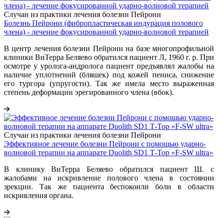
Случаи из практики лечения болезни Пейрони
Болезнь Пейрони (фибропластическая индурация полового
члена) - лечение фокусированной ударно-волновой терапией
В центр лечения болезни Пейрони на базе многопрофильной
клиники ВиТерра Беляево обратился пациент Л, 1960 г. р. При
осмотре у уролога-андролога пациент предъявлял жалобы на
наличие уплотнений (бляшек) под кожей пениса, снижение
его тургора (упругости). Так же имела место выраженная
степень деформации эрегированного члена (вбок).
Случаи из практики лечения болезни Пейрони
Эффективное лечение болезни Пейрони с помощью ударно-
волновой терапии на аппарате Duolith SD1 Т-Тор «F-SW ultra»
В клинику ВиТерра Беляево обратился пациент Ш. с
жалобами на искривление полового члена в состоянии
зрекции. Так же пациента беспокоили боли в области
искривления органа.