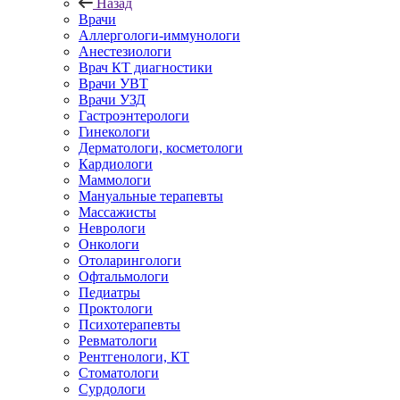
Назад
Врачи
Аллергологи-иммунологи
Анестезиологи
Врач КТ диагностики
Врачи УВТ
Врачи УЗД
Гастроэнтерологи
Гинекологи
Дерматологи, косметологи
Кардиологи
Маммологи
Мануальные терапевты
Массажисты
Неврологи
Онкологи
Отоларингологи
Офтальмологи
Педиатры
Проктологи
Психотерапевты
Ревматологи
Рентгенологи, КТ
Стоматологи
Сурдологи