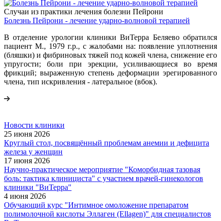
Случаи из практики лечения болезни Пейрони
Болезнь Пейрони - лечение ударно-волновой терапией
В отделение урологии клиники ВиТерра Беляево обратился
пациент M., 1979 г.р., с жалобами на: появление уплотнения
(бляшки) и фибриновых тяжей под кожей члена, снижение его
упругости; боли при эрекции, усиливающиеся во время
фрикций; выраженную степень деформации эрегированного
члена, тип искривления - латеральное (вбок).
Новости клиники
25 июня 2026
Круглый стол, посвящённый проблемам анемии и дефицита
железа у женщин
17 июня 2026
Научно-практическое мероприятие "Коморбидная тазовая
боль: тактика клинициста" с участием врачей-гинекологов
клиники "ВиТерра"
4 июня 2026
Обучающий курс "Интимное омоложение препаратом
полимолочной кислоты Эллаген (Ellagen)" для специалистов