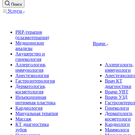
Поиск
Услуги
PRP-терапия
(плазмотерапия)
Медицинские
Врачи
анализы
Акушерство и
гинекология
Аллергология-
Аллергологи-
иммунология
иммунологи
Анестезиология
Анестезиолог
Гастроэнтерология
Врач КТ
Дерматология,
диагностики
косметология
Врачи УВТ
Инъекционная
Врачи УЗД
интимная пластика
Гастроэнтеро
Кардиология
Гинекологи
Мануальная терапия
Дерматологи,
Массаж
косметологи
КТ диагностика
Кардиологи
зубов
Маммологи