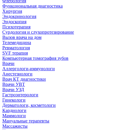
Флебология
Функциональная диагностика
Хирургия
Эндокринология
Эндоскопия
Психотерапия
Сурдология и слухопротезирование
Вызов врача на дом
Телемедицина
Ревматология
SVF терапия
Компьютерная томография зубов
Врачи
Аллергологи-иммунологи
Анестезиологи
Врач КТ диагностики
Врачи УВТ
Врачи УЗД
Гастроэнтерологи
Гинекологи
Дерматологи, косметологи
Кардиологи
Маммологи
Мануальные терапевты
Массажисты