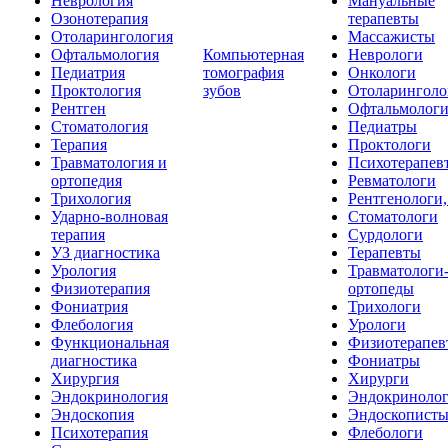
Неврология
Мануальные
Озонотерапия
терапевты
Отоларингология
Массажисты
Офтальмология
Компьютерная
Неврологи
Педиатрия
томография
Онкологи
Проктология
зубов
Отоларинголо
Рентген
Офтальмолог
Стоматология
Педиатры
Терапия
Проктологи
Травматология и
Психотерапев
ортопедия
Ревматологи
Трихология
Рентгенологи
Ударно-волновая
Стоматологи
терапия
Сурдологи
УЗ диагностика
Терапевты
Урология
Травматологи
Физиотерапия
ортопеды
Фониатрия
Трихологи
Флебология
Урологи
Функциональная
Физиотерапев
диагностика
Фониатры
Хирургия
Хирурги
Эндокринология
Эндокриноло
Эндоскопия
Эндоскопист
Психотерапия
Флебологи