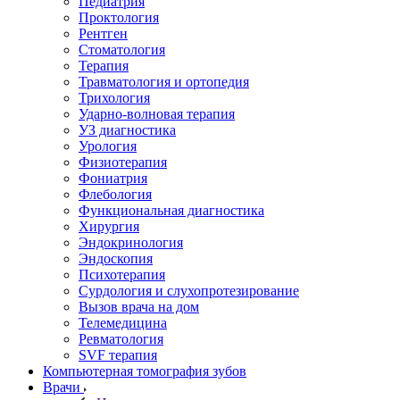
Педиатрия
Проктология
Рентген
Стоматология
Терапия
Травматология и ортопедия
Трихология
Ударно-волновая терапия
УЗ диагностика
Урология
Физиотерапия
Фониатрия
Флебология
Функциональная диагностика
Хирургия
Эндокринология
Эндоскопия
Психотерапия
Сурдология и слухопротезирование
Вызов врача на дом
Телемедицина
Ревматология
SVF терапия
Компьютерная томография зубов
Врачи