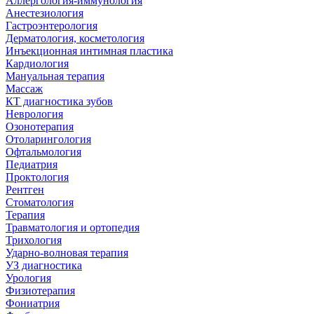
Аллергология-иммунология
Анестезиология
Гастроэнтерология
Дерматология, косметология
Инъекционная интимная пластика
Кардиология
Мануальная терапия
Массаж
КТ диагностика зубов
Неврология
Озонотерапия
Отоларингология
Офтальмология
Педиатрия
Проктология
Рентген
Стоматология
Терапия
Травматология и ортопедия
Трихология
Ударно-волновая терапия
УЗ диагностика
Урология
Физиотерапия
Фониатрия