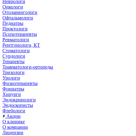
Неврологи
Онкологи
Отоларингологи
Офтальмологи
Педиатры
Проктологи
Психотерапевты
Ревматологи
Рентгенологи, КТ
Стоматологи
Сурдологи
Терапевты
Травматологи-ортопеды
Трихологи
Урологи
Физиотерапевты
Фониатры
Хирурги
Эндокринологи
Эндоскописты
Флебологи
Акции
О клинике
О компании
Лицензии