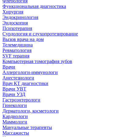
Флебология
Функциональная диагностика
Хирургия
Эндокринология
Эндоскопия
Психотерапия
Сурдология и слухопротезирование
Вызов врача на дом
Телемедицина
Ревматология
SVF терапия
Компьютерная томография зубов
Врачи
Аллергологи-иммунологи
Анестезиологи
Врач КТ диагностики
Врачи УВТ
Врачи УЗД
Гастроэнтерологи
Гинекологи
Дерматологи, косметологи
Кардиологи
Маммологи
Мануальные терапевты
Массажисты