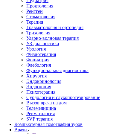
Педиатрия
Проктология
Рентген
Стоматология
Терапия
Травматология и ортопедия
Трихология
Ударно-волновая терапия
УЗ диагностика
Урология
Физиотерапия
Фониатрия
Флебология
Функциональная диагностика
Хирургия
Эндокринология
Эндоскопия
Психотерапия
Сурдология и слухопротезирование
Вызов врача на дом
Телемедицина
Ревматология
SVF терапия
Компьютерная томография зубов
Врачи