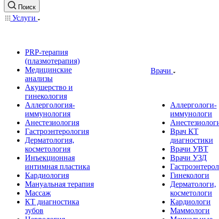
Поиск
Услуги
PRP-терапия
(плазмотерапия)
Медицинские
Врачи
анализы
Акушерство и
гинекология
Аллергология-
Аллергологи-
иммунология
иммунологи
Анестезиология
Анестезиолог
Гастроэнтерология
Врач КТ
Дерматология,
диагностики
косметология
Врачи УВТ
Инъекционная
Врачи УЗД
интимная пластика
Гастроэнтеро
Кардиология
Гинекологи
Мануальная терапия
Дерматологи,
Массаж
косметологи
КТ диагностика
Кардиологи
зубов
Маммологи