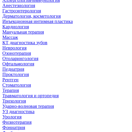
Аллергология-иммунология
Анестезиология
Гастроэнтерология
Дерматология, косметология
Инъекционная интимная пластика
Кардиология
Мануальная терапия
Массаж
КТ диагностика зубов
Неврология
Озонотерапия
Отоларингология
Офтальмология
Педиатрия
Проктология
Рентген
Стоматология
Терапия
Травматология и ортопедия
Трихология
Ударно-волновая терапия
УЗ диагностика
Урология
Физиотерапия
Фониатрия