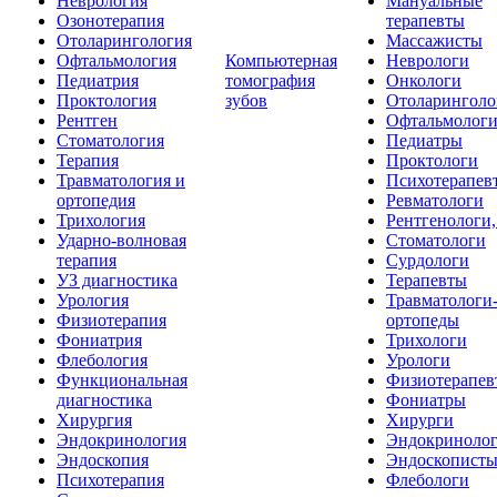
Неврология
Мануальные
Озонотерапия
терапевты
Отоларингология
Массажисты
Офтальмология
Компьютерная
Неврологи
Педиатрия
томография
Онкологи
Проктология
зубов
Отоларинголо
Рентген
Офтальмолог
Стоматология
Педиатры
Терапия
Проктологи
Травматология и
Психотерапев
ортопедия
Ревматологи
Трихология
Рентгенологи
Ударно-волновая
Стоматологи
терапия
Сурдологи
УЗ диагностика
Терапевты
Урология
Травматологи
Физиотерапия
ортопеды
Фониатрия
Трихологи
Флебология
Урологи
Функциональная
Физиотерапев
диагностика
Фониатры
Хирургия
Хирурги
Эндокринология
Эндокриноло
Эндоскопия
Эндоскопист
Психотерапия
Флебологи