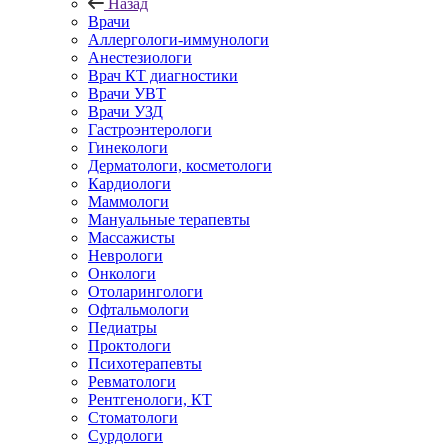
Назад
Врачи
Аллергологи-иммунологи
Анестезиологи
Врач КТ диагностики
Врачи УВТ
Врачи УЗД
Гастроэнтерологи
Гинекологи
Дерматологи, косметологи
Кардиологи
Маммологи
Мануальные терапевты
Массажисты
Неврологи
Онкологи
Отоларингологи
Офтальмологи
Педиатры
Проктологи
Психотерапевты
Ревматологи
Рентгенологи, КТ
Стоматологи
Сурдологи