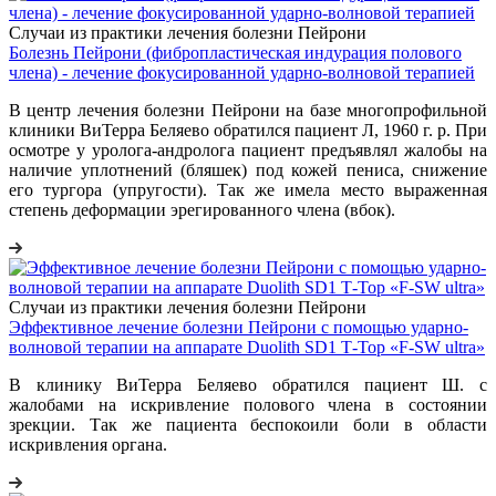
Случаи из практики лечения болезни Пейрони
Болезнь Пейрони (фибропластическая индурация полового
члена) - лечение фокусированной ударно-волновой терапией
В центр лечения болезни Пейрони на базе многопрофильной
клиники ВиТерра Беляево обратился пациент Л, 1960 г. р. При
осмотре у уролога-андролога пациент предъявлял жалобы на
наличие уплотнений (бляшек) под кожей пениса, снижение
его тургора (упругости). Так же имела место выраженная
степень деформации эрегированного члена (вбок).
Случаи из практики лечения болезни Пейрони
Эффективное лечение болезни Пейрони с помощью ударно-
волновой терапии на аппарате Duolith SD1 Т-Тор «F-SW ultra»
В клинику ВиТерра Беляево обратился пациент Ш. с
жалобами на искривление полового члена в состоянии
зрекции. Так же пациента беспокоили боли в области
искривления органа.