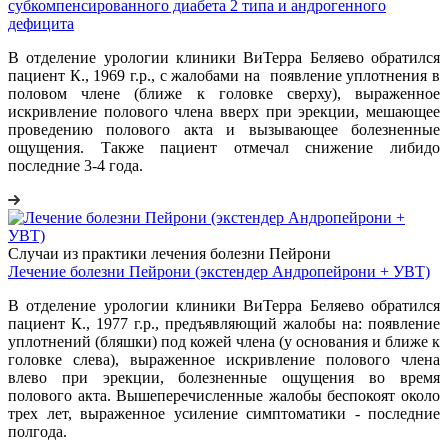
субкомпенсированного диабета 2 типа и андрогенного
дефицита
В отделение урологии клиники ВиТерра Беляево обратился
пациент К., 1969 г.р., с жалобами на появление уплотнения в
половом члене (ближе к головке сверху), выраженное
искривление полового члена вверх при эрекции, мешающее
проведению полового акта и вызывающее болезненные
ощущения. Также пациент отмечал снижение либидо
последние 3-4 года.
Случаи из практики лечения болезни Пейрони
Лечение болезни Пейрони (экстендер Андропейрони + УВТ)
В отделение урологии клиники ВиТерра Беляево обратился
пациент К., 1977 г.р., предъявляющий жалобы на: появление
уплотнений (бляшки) под кожей члена (у основания и ближе к
головке слева), выраженное искривление полового члена
влево при эрекции, болезненные ощущения во время
полового акта. Вышеперечисленные жалобы беспокоят около
трех лет, выраженное усиление симптоматики - последние
полгода.