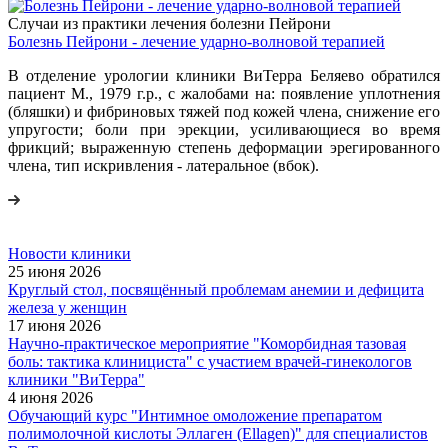
Случаи из практики лечения болезни Пейрони
Болезнь Пейрони - лечение ударно-волновой терапией
В отделение урологии клиники ВиТерра Беляево обратился
пациент M., 1979 г.р., с жалобами на: появление уплотнения
(бляшки) и фибриновых тяжей под кожей члена, снижение его
упругости; боли при эрекции, усиливающиеся во время
фрикций; выраженную степень деформации эрегированного
члена, тип искривления - латеральное (вбок).
Новости клиники
25 июня 2026
Круглый стол, посвящённый проблемам анемии и дефицита
железа у женщин
17 июня 2026
Научно-практическое мероприятие "Коморбидная тазовая
боль: тактика клинициста" с участием врачей-гинекологов
клиники "ВиТерра"
4 июня 2026
Обучающий курс "Интимное омоложение препаратом
полимолочной кислоты Эллаген (Ellagen)" для специалистов