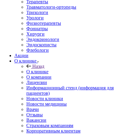
Терапевты
Травматологи-ортопеды
Трихологи
Урологи
Физиотерапевты
Фониатры
Хирурги
Эндокринологи
Эндоскописты
Флебологи
Акции
О клинике
Назад
О клинике
О компании
Лицензии
Информационный стенд (информация для
пациентов)
Новости клиники
Новости медицины
Врачи
Отзывы
Вакансии
Страховым компаниям
Корпоративным клиентам