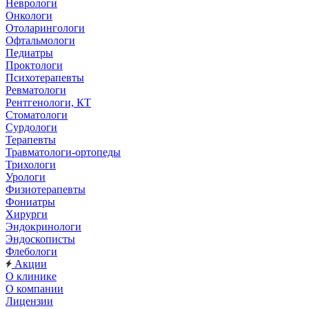
Неврологи
Онкологи
Отоларингологи
Офтальмологи
Педиатры
Проктологи
Психотерапевты
Ревматологи
Рентгенологи, КТ
Стоматологи
Сурдологи
Терапевты
Травматологи-ортопеды
Трихологи
Урологи
Физиотерапевты
Фониатры
Хирурги
Эндокринологи
Эндоскописты
Флебологи
Акции
О клинике
О компании
Лицензии