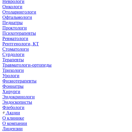
Неврологи
Онкологи
Отоларингологи
Офтальмологи
Педиатры
Проктологи
Психотерапевты
Ревматологи
Рентгенологи, КТ
Стоматологи
Сурдологи
Терапевты
Травматологи-ортопеды
Трихологи
Урологи
Физиотерапевты
Фониатры
Хирурги
Эндокринологи
Эндоскописты
Флебологи
Акции
О клинике
О компании
Лицензии