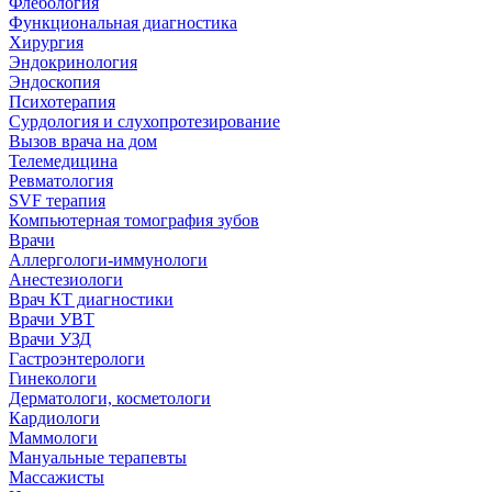
Флебология
Функциональная диагностика
Хирургия
Эндокринология
Эндоскопия
Психотерапия
Сурдология и слухопротезирование
Вызов врача на дом
Телемедицина
Ревматология
SVF терапия
Компьютерная томография зубов
Врачи
Аллергологи-иммунологи
Анестезиологи
Врач КТ диагностики
Врачи УВТ
Врачи УЗД
Гастроэнтерологи
Гинекологи
Дерматологи, косметологи
Кардиологи
Маммологи
Мануальные терапевты
Массажисты