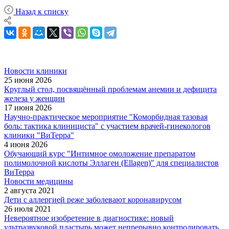
Назад к списку
Новости клиники
25 июня 2026
Круглый стол, посвящённый проблемам анемии и дефицита
железа у женщин
17 июня 2026
Научно-практическое мероприятие "Коморбидная тазовая
боль: тактика клинициста" с участием врачей-гинекологов
клиники "ВиТерра"
4 июня 2026
Обучающий курс "Интимное омоложение препаратом
полимолочной кислоты Эллаген (Ellagen)" для специалистов
ВиТерра
Новости медицины
2 августа 2021
Дети с аллергией реже заболевают коронавирусом
26 июля 2021
Невероятное изобретение в диагностике: новый
ультразвуковой пластырь может непрерывно контролировать