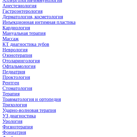
Аллергология-иммунология
Анестезиология
Гастроэнтерология
Дерматология, косметология
Инъекционная интимная пластика
Кардиология
Мануальная терапия
Массаж
КТ диагностика зубов
Неврология
Озонотерапия
Отоларингология
Офтальмология
Педиатрия
Проктология
Рентген
Стоматология
Терапия
Травматология и ортопедия
Трихология
Ударно-волновая терапия
УЗ диагностика
Урология
Физиотерапия
Фониатрия