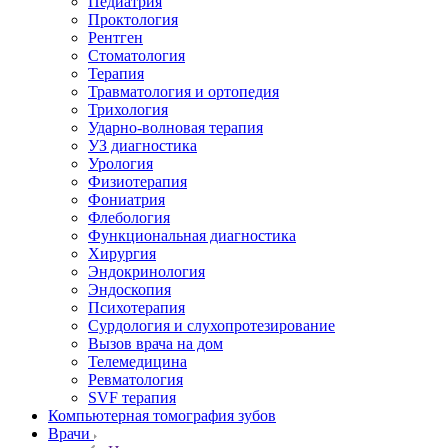
Педиатрия
Проктология
Рентген
Стоматология
Терапия
Травматология и ортопедия
Трихология
Ударно-волновая терапия
УЗ диагностика
Урология
Физиотерапия
Фониатрия
Флебология
Функциональная диагностика
Хирургия
Эндокринология
Эндоскопия
Психотерапия
Сурдология и слухопротезирование
Вызов врача на дом
Телемедицина
Ревматология
SVF терапия
Компьютерная томография зубов
Врачи