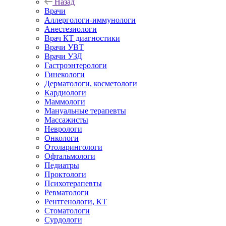
Назад
Врачи
Аллергологи-иммунологи
Анестезиологи
Врач КТ диагностики
Врачи УВТ
Врачи УЗД
Гастроэнтерологи
Гинекологи
Дерматологи, косметологи
Кардиологи
Маммологи
Мануальные терапевты
Массажисты
Неврологи
Онкологи
Отоларингологи
Офтальмологи
Педиатры
Проктологи
Психотерапевты
Ревматологи
Рентгенологи, КТ
Стоматологи
Сурдологи