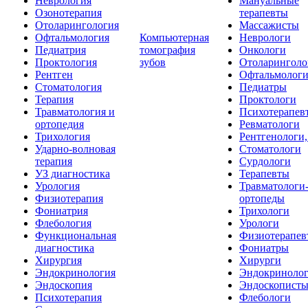
Неврология
Мануальные
Озонотерапия
терапевты
Отоларингология
Массажисты
Офтальмология
Компьютерная
Неврологи
Педиатрия
томография
Онкологи
Проктология
зубов
Отоларинголо
Рентген
Офтальмолог
Стоматология
Педиатры
Терапия
Проктологи
Травматология и
Психотерапев
ортопедия
Ревматологи
Трихология
Рентгенологи
Ударно-волновая
Стоматологи
терапия
Сурдологи
УЗ диагностика
Терапевты
Урология
Травматологи
Физиотерапия
ортопеды
Фониатрия
Трихологи
Флебология
Урологи
Функциональная
Физиотерапев
диагностика
Фониатры
Хирургия
Хирурги
Эндокринология
Эндокриноло
Эндоскопия
Эндоскопист
Психотерапия
Флебологи