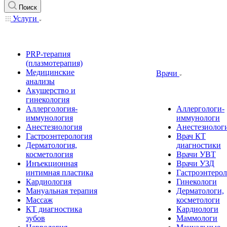
Поиск
Услуги
PRP-терапия
(плазмотерапия)
Медицинские
Врачи
анализы
Акушерство и
гинекология
Аллергология-
Аллергологи-
иммунология
иммунологи
Анестезиология
Анестезиолог
Гастроэнтерология
Врач КТ
Дерматология,
диагностики
косметология
Врачи УВТ
Инъекционная
Врачи УЗД
интимная пластика
Гастроэнтеро
Кардиология
Гинекологи
Мануальная терапия
Дерматологи,
Массаж
косметологи
КТ диагностика
Кардиологи
зубов
Маммологи