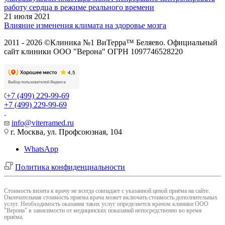
работу сердца в режиме реального времени
21 июля 2021
Влияние изменения климата на здоровье мозга
2011 - 2026 ©Клиника №1 ВиТерра™ Беляево. Официальный
сайт клиники ООО "Верона" ОГРН 1097746528220
+7 (499) 229-99-69
+7 (499) 229-99-69
info@viterramed.ru
г. Москва, ул. Профсоюзная, 104
WhatsApp
Политика конфиденциальности
Cтоимость визита к врачу не всегда совпадает с указанной ценой приёма на сайте.
Окончательная стоимость приема врача может включать стоимость дополнительных
услуг. Необходимость оказания таких услуг определяется врачом клиники ООО
"Верона" в зависимости от медицинских показаний непосредственно во время
приёма.