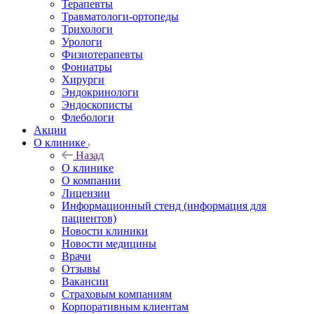
Терапевты
Травматологи-ортопеды
Трихологи
Урологи
Физиотерапевты
Фониатры
Хирурги
Эндокринологи
Эндоскописты
Флебологи
Акции
О клинике
Назад
О клинике
О компании
Лицензии
Информационный стенд (информация для
пациентов)
Новости клиники
Новости медицины
Врачи
Отзывы
Вакансии
Страховым компаниям
Корпоративным клиентам