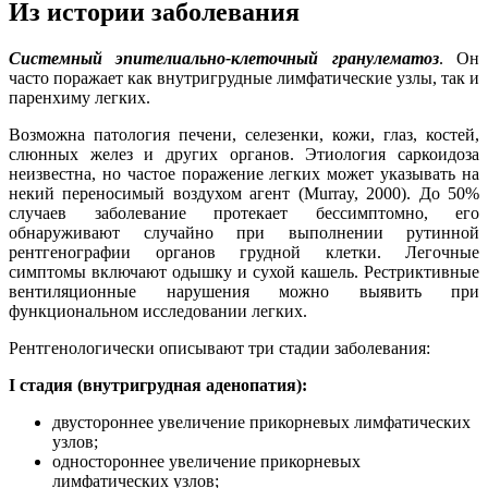
Из истории заболевания
Системный эпителиально-клеточный гранулематоз
. Он
часто поражает как внутригрудные лимфатические узлы, так и
паренхиму легких.
Возможна патология печени, селезенки, кожи, глаз, костей,
слюнных желез и других органов. Этиология саркоидоза
неизвестна, но частое поражение легких может указывать на
некий переносимый воздухом агент (Murray, 2000). До 50%
случаев заболевание протекает бессимптомно, его
обнаруживают случайно при выполнении рутинной
рентгенографии органов грудной клетки. Легочные
симптомы включают одышку и сухой кашель. Рестриктивные
вентиляционные нарушения можно выявить при
функциональном исследовании легких.
Рентгенологически описывают три стадии заболевания:
I стадия (внутригрудная аденопатия):
двустороннее увеличение прикорневых лимфатических
узлов;
одностороннее увеличение прикорневых
лимфатических узлов;