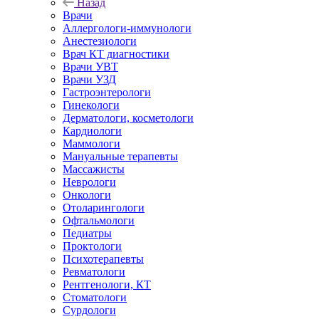
Назад
Врачи
Аллергологи-иммунологи
Анестезиологи
Врач КТ диагностики
Врачи УВТ
Врачи УЗД
Гастроэнтерологи
Гинекологи
Дерматологи, косметологи
Кардиологи
Маммологи
Мануальные терапевты
Массажисты
Неврологи
Онкологи
Отоларингологи
Офтальмологи
Педиатры
Проктологи
Психотерапевты
Ревматологи
Рентгенологи, КТ
Стоматологи
Сурдологи