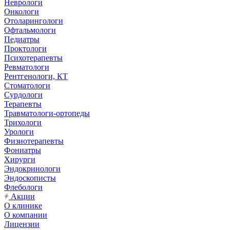
Неврологи
Онкологи
Отоларингологи
Офтальмологи
Педиатры
Проктологи
Психотерапевты
Ревматологи
Рентгенологи, КТ
Стоматологи
Сурдологи
Терапевты
Травматологи-ортопеды
Трихологи
Урологи
Физиотерапевты
Фониатры
Хирурги
Эндокринологи
Эндоскописты
Флебологи
Акции
О клинике
О компании
Лицензии