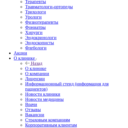
Терапевты
Травматологи-ортопеды
Трихологи
Урологи
Физиотерапевты
Фониатры
Хирурги
Эндокринологи
Эндоскописты
Флебологи
Акции
О клинике
Назад
О клинике
О компании
Лицензии
Информационный стенд (информация для
пациентов)
Новости клиники
Новости медицины
Врачи
Отзывы
Вакансии
Страховым компаниям
Корпоративным клиентам