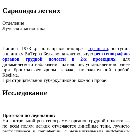
Саркоидоз легких
Отделение
Лучевая диагностика
Пациент 1973 г.р. по направлению врача-
терапевта
, поступил
в клинику ВиТерра Беляево на контрольную
рентгенографию
органов грудной полости в 2-х проекциях
, для
динамического наблюдения патологии, установленной ранее
при бронхоальвеолярном лаваже, положительной пробой
Квейма.
При отрицательной туберкулиновой кожной пробе!
Исследование
Протокол исследования:
На контрольной рентгенограмме органов грудной полости —
по всем полям легких отмечаются линейные тени, лучисто
расходящиеся к периферии, с незначительным диффузным