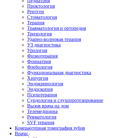
Педиатрия
Проктология
Рентген
Стоматология
Терапия
Травматология и ортопедия
Трихология
Ударно-волновая терапия
УЗ диагностика
Урология
Физиотерапия
Фониатрия
Флебология
Функциональная диагностика
Хирургия
Эндокринология
Эндоскопия
Психотерапия
Сурдология и слухопротезирование
Вызов врача на дом
Телемедицина
Ревматология
SVF терапия
Компьютерная томография зубов
Врачи