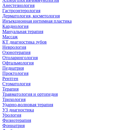
Аллергология-иммунология
Анестезиология
Гастроэнтерология
Дерматология, косметология
Инъекционная интимная пластика
Кардиология
Мануальная терапия
Массаж
КТ диагностика зубов
Неврология
Озонотерапия
Отоларингология
Офтальмология
Педиатрия
Проктология
Рентген
Стоматология
Терапия
Травматология и ортопедия
Трихология
Ударно-волновая терапия
УЗ диагностика
Урология
Физиотерапия
Фониатрия