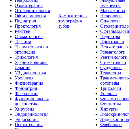
Неврология
Мануальные
Озонотерапия
терапевты
Отоларингология
Массажисты
Офтальмология
Компьютерная
Неврологи
Педиатрия
томография
Онкологи
Проктология
зубов
Отоларинголо
Рентген
Офтальмолог
Стоматология
Педиатры
Терапия
Проктологи
Травматология и
Психотерапев
ортопедия
Ревматологи
Трихология
Рентгенологи
Ударно-волновая
Стоматологи
терапия
Сурдологи
УЗ диагностика
Терапевты
Урология
Травматологи
Физиотерапия
ортопеды
Фониатрия
Трихологи
Флебология
Урологи
Функциональная
Физиотерапев
диагностика
Фониатры
Хирургия
Хирурги
Эндокринология
Эндокриноло
Эндоскопия
Эндоскопист
Психотерапия
Флебологи