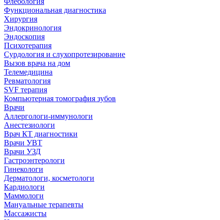
Флебология
Функциональная диагностика
Хирургия
Эндокринология
Эндоскопия
Психотерапия
Сурдология и слухопротезирование
Вызов врача на дом
Телемедицина
Ревматология
SVF терапия
Компьютерная томография зубов
Врачи
Аллергологи-иммунологи
Анестезиологи
Врач КТ диагностики
Врачи УВТ
Врачи УЗД
Гастроэнтерологи
Гинекологи
Дерматологи, косметологи
Кардиологи
Маммологи
Мануальные терапевты
Массажисты