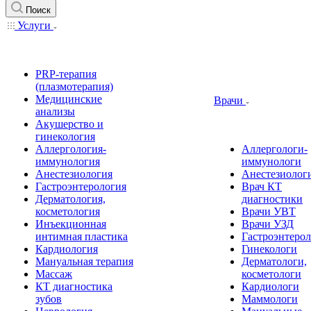
Поиск
Услуги
PRP-терапия
(плазмотерапия)
Медицинские
Врачи
анализы
Акушерство и
гинекология
Аллергология-
Аллергологи-
иммунология
иммунологи
Анестезиология
Анестезиолог
Гастроэнтерология
Врач КТ
Дерматология,
диагностики
косметология
Врачи УВТ
Инъекционная
Врачи УЗД
интимная пластика
Гастроэнтеро
Кардиология
Гинекологи
Мануальная терапия
Дерматологи,
Массаж
косметологи
КТ диагностика
Кардиологи
зубов
Маммологи