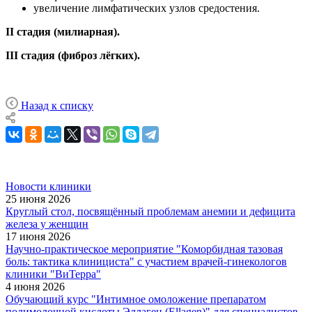
увеличение лимфатических узлов средостения.
II стадия (милиарная).
III стадия (фиброз лёгких).
Назад к списку
Новости клиники
25 июня 2026
Круглый стол, посвящённый проблемам анемии и дефицита
железа у женщин
17 июня 2026
Научно-практическое мероприятие "Коморбидная тазовая
боль: тактика клинициста" с участием врачей-гинекологов
клиники "ВиТерра"
4 июня 2026
Обучающий курс "Интимное омоложение препаратом
полимолочной кислоты Эллаген (Ellagen)" для специалистов