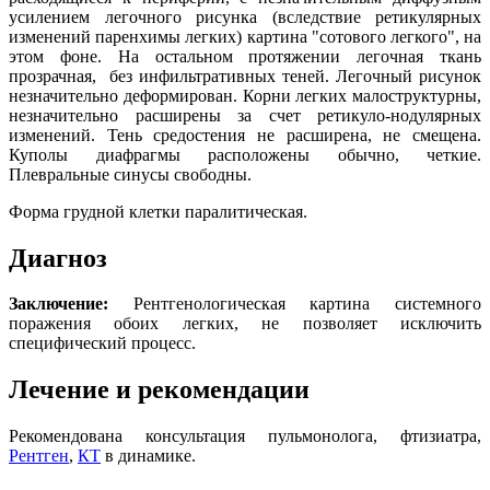
усилением легочного рисунка (вследствие ретикулярных
изменений паренхимы легких) картина "сотового легкого", на
этом фоне. На остальном протяжении легочная ткань
прозрачная, без инфильтративных теней. Легочный рисунок
незначительно деформирован. Корни легких малоструктурны,
незначительно расширены за счет ретикуло-нодулярных
изменений. Тень средостения не расширена, не смещена.
Куполы диафрагмы расположены обычно, четкие.
Плевральные синусы свободны.
Форма грудной клетки паралитическая.
Диагноз
Заключение:
Рентгенологическая картина системного
поражения обоих легких, не позволяет исключить
специфический процесс.
Лечение и рекомендации
Рекомендована консультация пульмонолога, фтизиатра,
Рентген
,
КТ
в динамике.