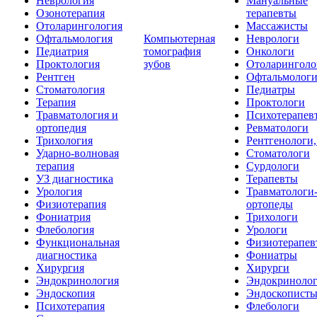
Неврология
Мануальные
Озонотерапия
терапевты
Отоларингология
Массажисты
Офтальмология
Компьютерная
Неврологи
Педиатрия
томография
Онкологи
Проктология
зубов
Отоларинголо
Рентген
Офтальмолог
Стоматология
Педиатры
Терапия
Проктологи
Травматология и
Психотерапев
ортопедия
Ревматологи
Трихология
Рентгенологи
Ударно-волновая
Стоматологи
терапия
Сурдологи
УЗ диагностика
Терапевты
Урология
Травматологи
Физиотерапия
ортопеды
Фониатрия
Трихологи
Флебология
Урологи
Функциональная
Физиотерапев
диагностика
Фониатры
Хирургия
Хирурги
Эндокринология
Эндокриноло
Эндоскопия
Эндоскопист
Психотерапия
Флебологи