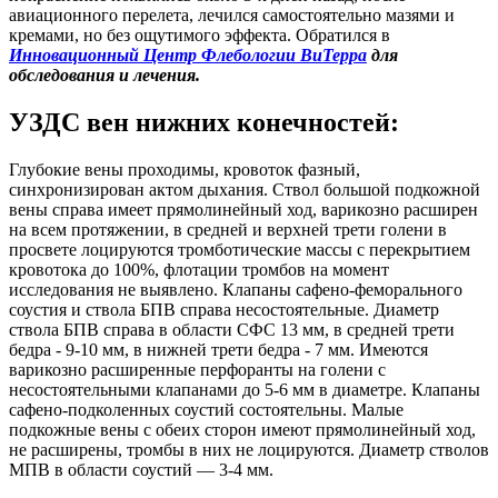
авиационного перелета, лечился самостоятельно мазями и
кремами, но без ощутимого эффекта. Обратился в
Инновационный Центр Флебологии ВиТерра
для
обследования и лечения.
УЗДС вен нижних конечностей:
Глубокие вены проходимы, кровоток фазный,
синхронизирован актом дыхания. Ствол большой подкожной
вены справа имеет прямолинейный ход, варикозно расширен
на всем протяжении, в средней и верхней трети голени в
просвете лоцируются тромботические массы с перекрытием
кровотока до 100%, флотации тромбов на момент
исследования не выявлено. Клапаны сафено-феморального
соустия и ствола БПВ справа несостоятельные. Диаметр
ствола БПВ справа в области СФС 13 мм, в средней трети
бедра - 9-10 мм, в нижней трети бедра - 7 мм. Имеются
варикозно расширенные перфоранты на голени с
несостоятельными клапанами до 5-6 мм в диаметре. Клапаны
сафено-подколенных соустий состоятельны. Малые
подкожные вены с обеих сторон имеют прямолинейный ход,
не расширены, тромбы в них не лоцируются. Диаметр стволов
МПВ в области соустий — 3-4 мм.