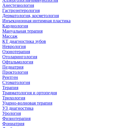
Аллергология-иммунология
Анестезиология
Гастроэнтерология
Дерматология, косметология
Инъекционная интимная пластика
Кардиология
Мануальная терапия
Массаж
КТ диагностика зубов
Неврология
Озонотерапия
Отоларингология
Офтальмология
Педиатрия
Проктология
Рентген
Стоматология
Терапия
Травматология и ортопедия
Трихология
Ударно-волновая терапия
УЗ диагностика
Урология
Физиотерапия
Фониатрия