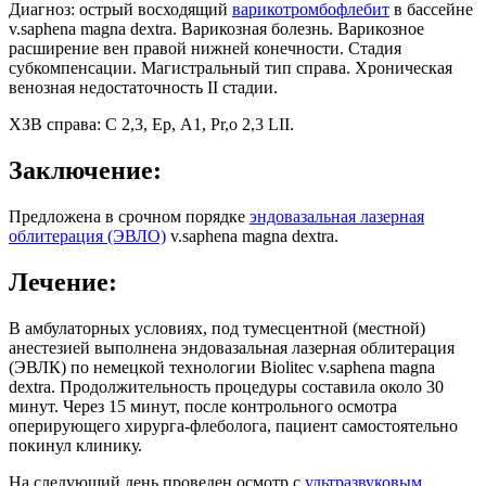
Диагноз: острый восходящий
варикотромбофлебит
в бассейне
v.saphena magna dextra. Варикозная болезнь. Варикозное
расширение вен правой нижней конечности. Стадия
субкомпенсации. Магистральный тип справа. Хроническая
венозная недостаточность II стадии.
ХЗВ справа: С 2,3, Ер, А1, Pr,о 2,3 LII.
Заключение:
Предложена в срочном порядке
эндовазальная лазерная
облитерация (ЭВЛО)
v.saphena magna dextra.
Лечение:
В амбулаторных условиях, под тумесцентной (местной)
анестезией выполнена эндовазальная лазерная облитерация
(ЭВЛК) по немецкой технологии Biolitec v.saphena magna
dextra. Продолжительность процедуры составила около 30
минут. Через 15 минут, после контрольного осмотра
оперирующего хирурга-флеболога, пациент самостоятельно
покинул клинику.
На следующий день проведен осмотр с
ультразвуковым