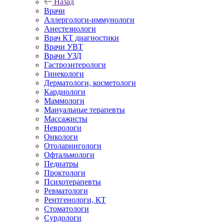
Назад
Врачи
Аллергологи-иммунологи
Анестезиологи
Врач КТ диагностики
Врачи УВТ
Врачи УЗД
Гастроэнтерологи
Гинекологи
Дерматологи, косметологи
Кардиологи
Маммологи
Мануальные терапевты
Массажисты
Неврологи
Онкологи
Отоларингологи
Офтальмологи
Педиатры
Проктологи
Психотерапевты
Ревматологи
Рентгенологи, КТ
Стоматологи
Сурдологи