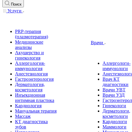
Поиск
Услуги
PRP-терапия
(плазмотерапия)
Медицинские
Врачи
анализы
Акушерство и
гинекология
Аллергология-
Аллергологи-
иммунология
иммунологи
Анестезиология
Анестезиолог
Гастроэнтерология
Врач КТ
Дерматология,
диагностики
косметология
Врачи УВТ
Инъекционная
Врачи УЗД
интимная пластика
Гастроэнтеро
Кардиология
Гинекологи
Мануальная терапия
Дерматологи,
Массаж
косметологи
КТ диагностика
Кардиологи
зубов
Маммологи