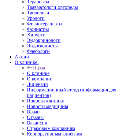
Терапевты
Травматологи-ортопеды
Трихологи
Урологи
Физиотерапевты
Фониатры
Хирурги
Эндокринологи
Эндоскописты
Флебологи
Акции
О клинике
Назад
О клинике
О компании
Лицензии
Информационный стенд (информация для
пациентов)
Новости клиники
Новости медицины
Врачи
Отзывы
Вакансии
Страховым компаниям
Корпоративным клиентам