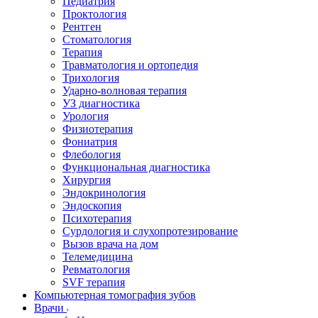
Педиатрия
Проктология
Рентген
Стоматология
Терапия
Травматология и ортопедия
Трихология
Ударно-волновая терапия
УЗ диагностика
Урология
Физиотерапия
Фониатрия
Флебология
Функциональная диагностика
Хирургия
Эндокринология
Эндоскопия
Психотерапия
Сурдология и слухопротезирование
Вызов врача на дом
Телемедицина
Ревматология
SVF терапия
Компьютерная томография зубов
Врачи