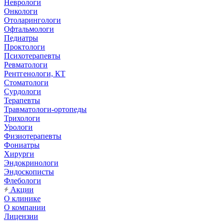
Неврологи
Онкологи
Отоларингологи
Офтальмологи
Педиатры
Проктологи
Психотерапевты
Ревматологи
Рентгенологи, КТ
Стоматологи
Сурдологи
Терапевты
Травматологи-ортопеды
Трихологи
Урологи
Физиотерапевты
Фониатры
Хирурги
Эндокринологи
Эндоскописты
Флебологи
Акции
О клинике
О компании
Лицензии