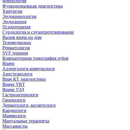
Флебология
Функциональная диагностика
Хирургия
Эндокринология
Эндоскопия
Психотерапия
Сурдология и слухопротезирование
Вызов врача на дом
Телемедицина
Ревматология
SVF терапия
Компьютерная томография зубов
Врачи
Аллергологи-иммунологи
Анестезиологи
Врач КТ диагностики
Врачи УВТ
Врачи УЗД
Гастроэнтерологи
Гинекологи
Дерматологи, косметологи
Кардиологи
Маммологи
Мануальные терапевты
Массажисты