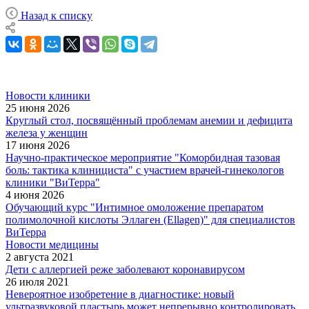
Назад к списку
Новости клиники
25 июня 2026
Круглый стол, посвящённый проблемам анемии и дефицита
железа у женщин
17 июня 2026
Научно-практическое мероприятие "Коморбидная тазовая
боль: тактика клинициста" с участием врачей-гинекологов
клиники "ВиТерра"
4 июня 2026
Обучающий курс "Интимное омоложение препаратом
полимолочной кислоты Эллаген (Ellagen)" для специалистов
ВиТерра
Новости медицины
2 августа 2021
Дети с аллергией реже заболевают коронавирусом
26 июля 2021
Невероятное изобретение в диагностике: новый
ультразвуковой пластырь может непрерывно контролировать