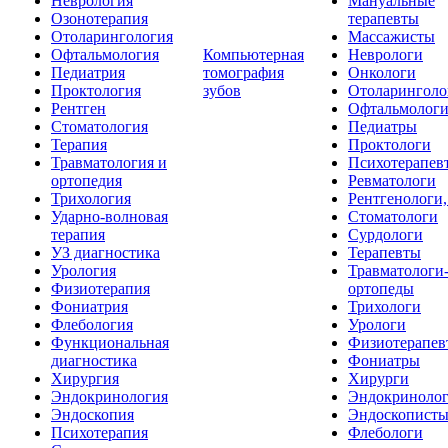
Неврология
Мануальные
Озонотерапия
терапевты
Отоларингология
Массажисты
Офтальмология
Компьютерная
Неврологи
Педиатрия
томография
Онкологи
Проктология
зубов
Отоларинголо
Рентген
Офтальмолог
Стоматология
Педиатры
Терапия
Проктологи
Травматология и
Психотерапев
ортопедия
Ревматологи
Трихология
Рентгенологи
Ударно-волновая
Стоматологи
терапия
Сурдологи
УЗ диагностика
Терапевты
Урология
Травматологи
Физиотерапия
ортопеды
Фониатрия
Трихологи
Флебология
Урологи
Функциональная
Физиотерапев
диагностика
Фониатры
Хирургия
Хирурги
Эндокринология
Эндокриноло
Эндоскопия
Эндоскопист
Психотерапия
Флебологи