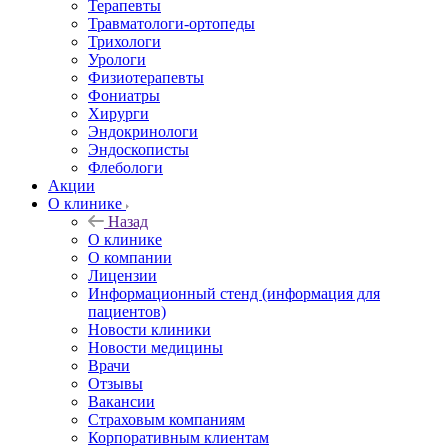
Терапевты
Травматологи-ортопеды
Трихологи
Урологи
Физиотерапевты
Фониатры
Хирурги
Эндокринологи
Эндоскописты
Флебологи
Акции
О клинике
Назад
О клинике
О компании
Лицензии
Информационный стенд (информация для
пациентов)
Новости клиники
Новости медицины
Врачи
Отзывы
Вакансии
Страховым компаниям
Корпоративным клиентам