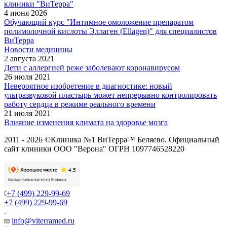
клиники "ВиТерра"
4 июня 2026
Обучающий курс "Интимное омоложение препаратом
полимолочной кислоты Эллаген (Ellagen)" для специалистов
ВиТерра
Новости медицины
2 августа 2021
Дети с аллергией реже заболевают коронавирусом
26 июля 2021
Невероятное изобретение в диагностике: новый
ультразвуковой пластырь может непрерывно контролировать
работу сердца в режиме реального времени
21 июля 2021
Влияние изменения климата на здоровье мозга
2011 - 2026 ©Клиника №1 ВиТерра™ Беляево. Официальный
сайт клиники ООО "Верона" ОГРН 1097746528220
+7 (499) 229-99-69
+7 (499) 229-99-69
info@viterramed.ru