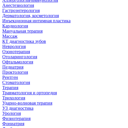
Аллергология-иммунология
Анестезиология
Гастроэнтерология
Дерматология, косметология
Инъекционная интимная пластика
Кардиология
Мануальная терапия
Массаж
КТ диагностика зубов
Неврология
Озонотерапия
Отоларингология
Офтальмология
Педиатрия
Проктология
Рентген
Стоматология
Терапия
Травматология и ортопедия
Трихология
Ударно-волновая терапия
УЗ диагностика
Урология
Физиотерапия
Фониатрия