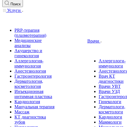
Поиск
Услуги
PRP-терапия
(плазмотерапия)
Медицинские
Врачи
анализы
Акушерство и
гинекология
Аллергология-
Аллергологи-
иммунология
иммунологи
Анестезиология
Анестезиолог
Гастроэнтерология
Врач КТ
Дерматология,
диагностики
косметология
Врачи УВТ
Инъекционная
Врачи УЗД
интимная пластика
Гастроэнтеро
Кардиология
Гинекологи
Мануальная терапия
Дерматологи,
Массаж
косметологи
КТ диагностика
Кардиологи
зубов
Маммологи