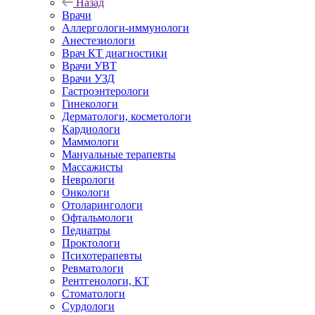
Назад
Врачи
Аллергологи-иммунологи
Анестезиологи
Врач КТ диагностики
Врачи УВТ
Врачи УЗД
Гастроэнтерологи
Гинекологи
Дерматологи, косметологи
Кардиологи
Маммологи
Мануальные терапевты
Массажисты
Неврологи
Онкологи
Отоларингологи
Офтальмологи
Педиатры
Проктологи
Психотерапевты
Ревматологи
Рентгенологи, КТ
Стоматологи
Сурдологи