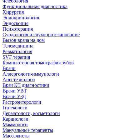
Флебология
Функциональная диагностика
Хирургия
Эндокринология
Эндоскопия
Психотерапия
Сурдология и слухопротезирование
Вызов врача на дом
Телемедицина
Ревматология
SVF терапия
Компьютерная томография зубов
Врачи
Аллергологи-иммунологи
Анестезиологи
Врач КТ диагностики
Врачи УВТ
Врачи УЗД
Гастроэнтерологи
Гинекологи
Дерматологи, косметологи
Кардиологи
Маммологи
Мануальные терапевты
Массажисты