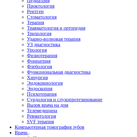
Педиатрия
Проктология
Рентген
Стоматология
Терапия
Травматология и ортопедия
Трихология
Ударно-волновая терапия
УЗ диагностика
Урология
Физиотерапия
Фониатрия
Флебология
Функциональная диагностика
Хирургия
Эндокринология
Эндоскопия
Психотерапия
Сурдология и слухопротезирование
Вызов врача на дом
Телемедицина
Ревматология
SVF терапия
Компьютерная томография зубов
Врачи