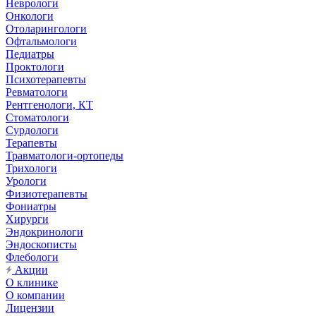
Неврологи
Онкологи
Отоларингологи
Офтальмологи
Педиатры
Проктологи
Психотерапевты
Ревматологи
Рентгенологи, КТ
Стоматологи
Сурдологи
Терапевты
Травматологи-ортопеды
Трихологи
Урологи
Физиотерапевты
Фониатры
Хирурги
Эндокринологи
Эндоскописты
Флебологи
Акции
О клинике
О компании
Лицензии