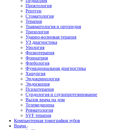
Педиатрия
Проктология
Рентген
Стоматология
Терапия
Травматология и ортопедия
Трихология
Ударно-волновая терапия
УЗ диагностика
Урология
Физиотерапия
Фониатрия
Флебология
Функциональная диагностика
Хирургия
Эндокринология
Эндоскопия
Психотерапия
Сурдология и слухопротезирование
Вызов врача на дом
Телемедицина
Ревматология
SVF терапия
Компьютерная томография зубов
Врачи