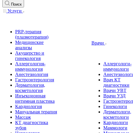
Поиск
Услуги
PRP-терапия
(плазмотерапия)
Медицинские
Врачи
анализы
Акушерство и
гинекология
Аллергология-
Аллергологи-
иммунология
иммунологи
Анестезиология
Анестезиолог
Гастроэнтерология
Врач КТ
Дерматология,
диагностики
косметология
Врачи УВТ
Инъекционная
Врачи УЗД
интимная пластика
Гастроэнтеро
Кардиология
Гинекологи
Мануальная терапия
Дерматологи,
Массаж
косметологи
КТ диагностика
Кардиологи
зубов
Маммологи