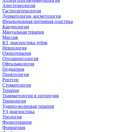
Аллергология-иммунология
Анестезиология
Гастроэнтерология
Дерматология, косметология
Инъекционная интимная пластика
Кардиология
Мануальная терапия
Массаж
КТ диагностика зубов
Неврология
Озонотерапия
Отоларингология
Офтальмология
Педиатрия
Проктология
Рентген
Стоматология
Терапия
Травматология и ортопедия
Трихология
Ударно-волновая терапия
УЗ диагностика
Урология
Физиотерапия
Фониатрия