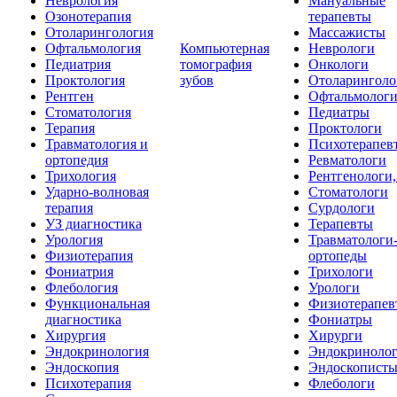
Неврология
Мануальные
Озонотерапия
терапевты
Отоларингология
Массажисты
Офтальмология
Компьютерная
Неврологи
Педиатрия
томография
Онкологи
Проктология
зубов
Отоларинголо
Рентген
Офтальмолог
Стоматология
Педиатры
Терапия
Проктологи
Травматология и
Психотерапев
ортопедия
Ревматологи
Трихология
Рентгенологи
Ударно-волновая
Стоматологи
терапия
Сурдологи
УЗ диагностика
Терапевты
Урология
Травматологи
Физиотерапия
ортопеды
Фониатрия
Трихологи
Флебология
Урологи
Функциональная
Физиотерапев
диагностика
Фониатры
Хирургия
Хирурги
Эндокринология
Эндокриноло
Эндоскопия
Эндоскопист
Психотерапия
Флебологи