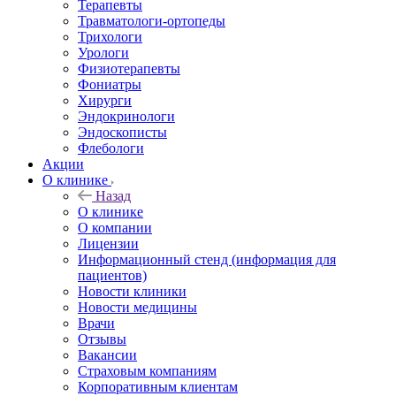
Терапевты
Травматологи-ортопеды
Трихологи
Урологи
Физиотерапевты
Фониатры
Хирурги
Эндокринологи
Эндоскописты
Флебологи
Акции
О клинике
Назад
О клинике
О компании
Лицензии
Информационный стенд (информация для
пациентов)
Новости клиники
Новости медицины
Врачи
Отзывы
Вакансии
Страховым компаниям
Корпоративным клиентам