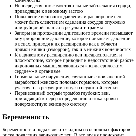
конечностях
Непосредственно самостоятельные заболевания сердца,
приводящие к венозному застою
Повышение венозного давления и расширение вен
может быть следствием сдавления сосудов опухолью
или рубцовой тканью в результате травмы
Запоры на протяжении длительного времени повышают
внутрибрюшное давление, которое повышает давление
в венах, приводя к их расширению как в области
прямой кишки (геморрой), так и в нижних конечностях
К варикозному расширению вен предрасполагает и
плоскостопие, которое приводит к недостаточной работе
икроножных мышц, являющихся «периферическим
сердцем» в организме
Гормональные нарушения, связанные с повышенной
выработкой женских половых гормонов, которые
участвуют в регуляции тонуса сосудистой стенки
Перенесенный острый тромбоз глубоких вен,
приводящий к перераспределению оттока крови в
поверхностную венозную систему
Беременность
Беременность и роды являются одним из основных факторов
риска появления варикозных вен. В это время происходит