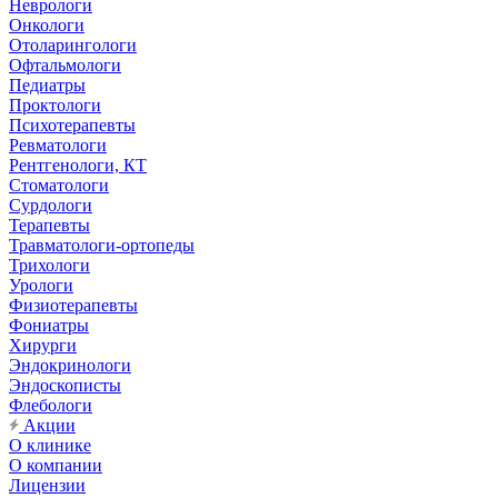
Неврологи
Онкологи
Отоларингологи
Офтальмологи
Педиатры
Проктологи
Психотерапевты
Ревматологи
Рентгенологи, КТ
Стоматологи
Сурдологи
Терапевты
Травматологи-ортопеды
Трихологи
Урологи
Физиотерапевты
Фониатры
Хирурги
Эндокринологи
Эндоскописты
Флебологи
Акции
О клинике
О компании
Лицензии