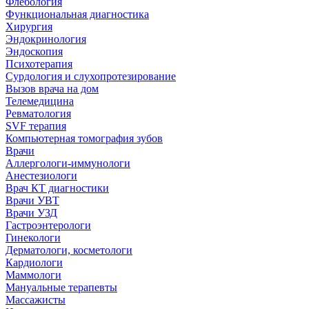
Флебология
Функциональная диагностика
Хирургия
Эндокринология
Эндоскопия
Психотерапия
Сурдология и слухопротезирование
Вызов врача на дом
Телемедицина
Ревматология
SVF терапия
Компьютерная томография зубов
Врачи
Аллергологи-иммунологи
Анестезиологи
Врач КТ диагностики
Врачи УВТ
Врачи УЗД
Гастроэнтерологи
Гинекологи
Дерматологи, косметологи
Кардиологи
Маммологи
Мануальные терапевты
Массажисты