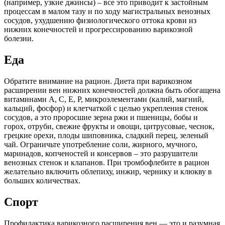
(например, узкие джинсы) – все это приводит к застойным
процессам в малом тазу и по ходу магистральных венозных
сосудов, ухудшению физиологического оттока крови из
нижних конечностей и прогрессированию варикозной
болезни.
Еда
Обратите внимание на рацион. Диета при варикозном
расширении вен нижних конечностей должна быть обогащена
витаминами А, С, Е, Р, микроэлементами (калий, магний,
кальций, фосфор) и клетчаткой с целью укрепления стенок
сосудов, а это проросшие зерна ржи и пшеницы, бобы и
горох, отруби, свежие фрукты и овощи, цитрусовые, чеснок,
грецкие орехи, плоды шиповника, сладкий перец, зеленый
чай. Ограничьте употребление соли, жирного, мучного,
маринадов, копченостей и консервов – это разрушители
венозных стенок и клапанов. При тромбофлебите в рацион
желательно включить облепиху, инжир, чернику и клюкву в
больших количествах.
Спорт
Профилактика варикозного расширения вен — это и разумная