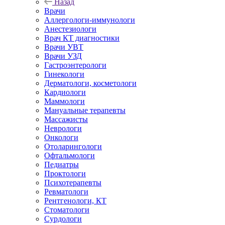
Назад
Врачи
Аллергологи-иммунологи
Анестезиологи
Врач КТ диагностики
Врачи УВТ
Врачи УЗД
Гастроэнтерологи
Гинекологи
Дерматологи, косметологи
Кардиологи
Маммологи
Мануальные терапевты
Массажисты
Неврологи
Онкологи
Отоларингологи
Офтальмологи
Педиатры
Проктологи
Психотерапевты
Ревматологи
Рентгенологи, КТ
Стоматологи
Сурдологи