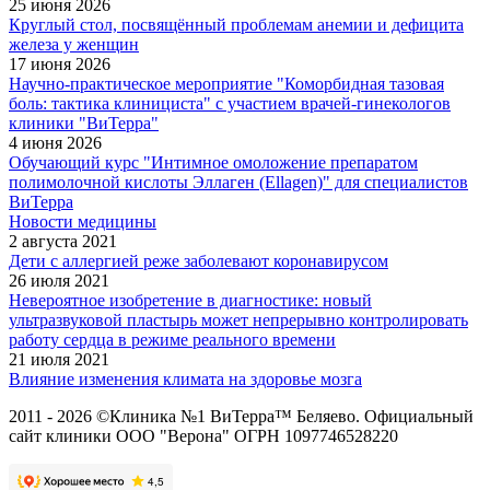
25 июня 2026
Круглый стол, посвящённый проблемам анемии и дефицита
железа у женщин
17 июня 2026
Научно-практическое мероприятие "Коморбидная тазовая
боль: тактика клинициста" с участием врачей-гинекологов
клиники "ВиТерра"
4 июня 2026
Обучающий курс "Интимное омоложение препаратом
полимолочной кислоты Эллаген (Ellagen)" для специалистов
ВиТерра
Новости медицины
2 августа 2021
Дети с аллергией реже заболевают коронавирусом
26 июля 2021
Невероятное изобретение в диагностике: новый
ультразвуковой пластырь может непрерывно контролировать
работу сердца в режиме реального времени
21 июля 2021
Влияние изменения климата на здоровье мозга
2011 - 2026 ©Клиника №1 ВиТерра™ Беляево. Официальный
сайт клиники ООО "Верона" ОГРН 1097746528220