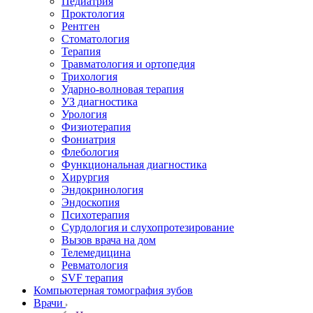
Педиатрия
Проктология
Рентген
Стоматология
Терапия
Травматология и ортопедия
Трихология
Ударно-волновая терапия
УЗ диагностика
Урология
Физиотерапия
Фониатрия
Флебология
Функциональная диагностика
Хирургия
Эндокринология
Эндоскопия
Психотерапия
Сурдология и слухопротезирование
Вызов врача на дом
Телемедицина
Ревматология
SVF терапия
Компьютерная томография зубов
Врачи