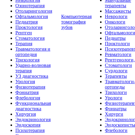
Неврология
Мануальные
Озонотерапия
терапевты
Отоларингология
Массажисты
Офтальмология
Компьютерная
Неврологи
Педиатрия
томография
Онкологи
Проктология
зубов
Отоларинголо
Рентген
Офтальмолог
Стоматология
Педиатры
Терапия
Проктологи
Травматология и
Психотерапев
ортопедия
Ревматологи
Трихология
Рентгенологи
Ударно-волновая
Стоматологи
терапия
Сурдологи
УЗ диагностика
Терапевты
Урология
Травматологи
Физиотерапия
ортопеды
Фониатрия
Трихологи
Флебология
Урологи
Функциональная
Физиотерапев
диагностика
Фониатры
Хирургия
Хирурги
Эндокринология
Эндокриноло
Эндоскопия
Эндоскопист
Психотерапия
Флебологи