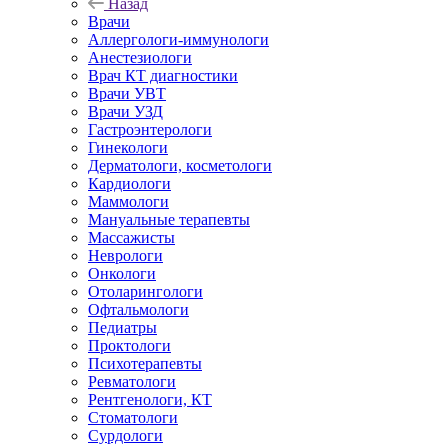
Назад
Врачи
Аллергологи-иммунологи
Анестезиологи
Врач КТ диагностики
Врачи УВТ
Врачи УЗД
Гастроэнтерологи
Гинекологи
Дерматологи, косметологи
Кардиологи
Маммологи
Мануальные терапевты
Массажисты
Неврологи
Онкологи
Отоларингологи
Офтальмологи
Педиатры
Проктологи
Психотерапевты
Ревматологи
Рентгенологи, КТ
Стоматологи
Сурдологи