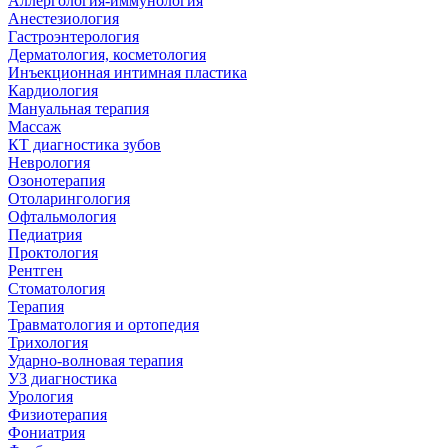
Аллергология-иммунология
Анестезиология
Гастроэнтерология
Дерматология, косметология
Инъекционная интимная пластика
Кардиология
Мануальная терапия
Массаж
КТ диагностика зубов
Неврология
Озонотерапия
Отоларингология
Офтальмология
Педиатрия
Проктология
Рентген
Стоматология
Терапия
Травматология и ортопедия
Трихология
Ударно-волновая терапия
УЗ диагностика
Урология
Физиотерапия
Фониатрия