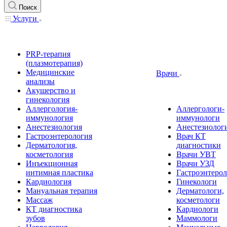
Поиск
Услуги
PRP-терапия
(плазмотерапия)
Медицинские
Врачи
анализы
Акушерство и
гинекология
Аллергология-
Аллергологи-
иммунология
иммунологи
Анестезиология
Анестезиолог
Гастроэнтерология
Врач КТ
Дерматология,
диагностики
косметология
Врачи УВТ
Инъекционная
Врачи УЗД
интимная пластика
Гастроэнтеро
Кардиология
Гинекологи
Мануальная терапия
Дерматологи,
Массаж
косметологи
КТ диагностика
Кардиологи
зубов
Маммологи