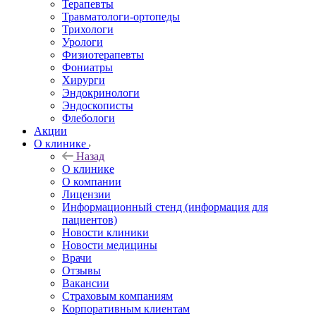
Терапевты
Травматологи-ортопеды
Трихологи
Урологи
Физиотерапевты
Фониатры
Хирурги
Эндокринологи
Эндоскописты
Флебологи
Акции
О клинике
Назад
О клинике
О компании
Лицензии
Информационный стенд (информация для
пациентов)
Новости клиники
Новости медицины
Врачи
Отзывы
Вакансии
Страховым компаниям
Корпоративным клиентам