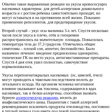
Обычно такие выраженные реакции на укусы кровососущих
насекомых характерны для детей-аллергиков дошкольного
возраста и с ростом ребенка самостоятельно проходят, но
могут оставаться и на протяжении всей жизни. Показано
применение репеллентов, для предотвращение укусов.
Второй случай – укус осы мальчика 3-х лет. Спустя несколько
часов после укуса в плечо, отёк и гиперемия
распространились на значительную площадь. Повысилась
температура тела до 37,3 градусов. Отмечались общие
симптомы – плохой сон, аппетит, беспокойство. Было
назначено лечение: введение преднизолона однократно,
топические ГК на место укуса, антигмистаминные препараты.
Спустя 4 дня отек ушел полностью, самочувствие
нормализовалось.
Укусы перепончатокрылых насекомых (ос, шмелей, пчел)
могут приводить к тяжелым последствием вплоть до
летального исхода. На организм человека негативное
влияние оказывают как токсины, содержащиеся в ядах
насекомых, так и белки-аллергены, способные вызвать
бурную
аллергическую реакцию
, вплоть до
анафилактического шока. Пациентам с такой аллергией
рекомендовано исключить продукты пчеловодства, постоянно
в теплый период года иметь под рукой противошоковую