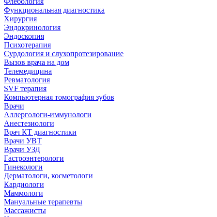
Флебология
Функциональная диагностика
Хирургия
Эндокринология
Эндоскопия
Психотерапия
Сурдология и слухопротезирование
Вызов врача на дом
Телемедицина
Ревматология
SVF терапия
Компьютерная томография зубов
Врачи
Аллергологи-иммунологи
Анестезиологи
Врач КТ диагностики
Врачи УВТ
Врачи УЗД
Гастроэнтерологи
Гинекологи
Дерматологи, косметологи
Кардиологи
Маммологи
Мануальные терапевты
Массажисты