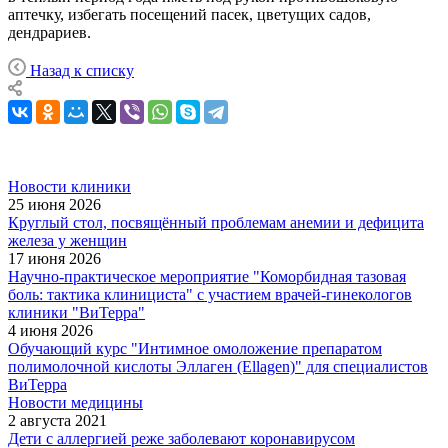
аптечку, избегать посещений пасек, цветущих садов,
дендрариев.
Назад к списку
Новости клиники
25 июня 2026
Круглый стол, посвящённый проблемам анемии и дефицита
железа у женщин
17 июня 2026
Научно-практическое мероприятие "Коморбидная тазовая
боль: тактика клинициста" с участием врачей-гинекологов
клиники "ВиТерра"
4 июня 2026
Обучающий курс "Интимное омоложение препаратом
полимолочной кислоты Эллаген (Ellagen)" для специалистов
ВиТерра
Новости медицины
2 августа 2021
Дети с аллергией реже заболевают коронавирусом