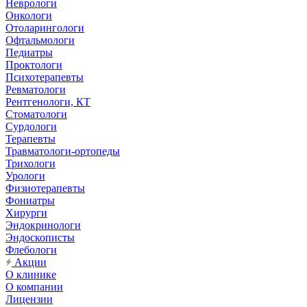
Неврологи
Онкологи
Отоларингологи
Офтальмологи
Педиатры
Проктологи
Психотерапевты
Ревматологи
Рентгенологи, КТ
Стоматологи
Сурдологи
Терапевты
Травматологи-ортопеды
Трихологи
Урологи
Физиотерапевты
Фониатры
Хирурги
Эндокринологи
Эндоскописты
Флебологи
Акции
О клинике
О компании
Лицензии