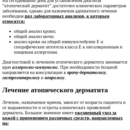
На сегодняшний день для установления диагноза
“атопический дерматит” достаточно клинических параметров
заболевания, однако для назначения адекватного лечения
необходим
ряд лабораторных анализов, к которым
относятся:
общий анализ крови;
общий анализ мочи;
анализ крови на общий иммуноглобулин Е и
специфические антитела класса Е к ингаляционным и
пищевым аллергенам.
Диагностикой и лечением атопического дерматита занимается
врач
аллерголог-иммунолог
.
При необходимости больной
направляется на консультации к
врачу-дерматологу
,
гастроэнтерологу
и
неврологу
.
Лечение атопического дерматита
Лечение, назначаемое врачом, зависит от возраста пациента и
от выраженности и остроты клинических проявлений
дерматита. Большое значение имеет
ежедневный уход за
кожей с применением различных средств, направленных
на: