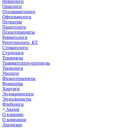
Неврологи
Онкологи
Отоларингологи
Офтальмологи
Педиатры
Проктологи
Психотерапевты
Ревматологи
Рентгенологи, КТ
Стоматологи
Сурдологи
Терапевты
Травматологи-ортопеды
Трихологи
Урологи
Физиотерапевты
Фониатры
Хирурги
Эндокринологи
Эндоскописты
Флебологи
Акции
О клинике
О компании
Лицензии