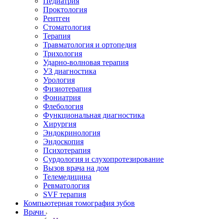
Педиатрия
Проктология
Рентген
Стоматология
Терапия
Травматология и ортопедия
Трихология
Ударно-волновая терапия
УЗ диагностика
Урология
Физиотерапия
Фониатрия
Флебология
Функциональная диагностика
Хирургия
Эндокринология
Эндоскопия
Психотерапия
Сурдология и слухопротезирование
Вызов врача на дом
Телемедицина
Ревматология
SVF терапия
Компьютерная томография зубов
Врачи