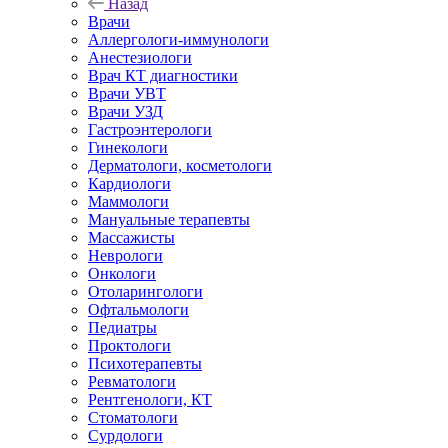
Назад
Врачи
Аллергологи-иммунологи
Анестезиологи
Врач КТ диагностики
Врачи УВТ
Врачи УЗД
Гастроэнтерологи
Гинекологи
Дерматологи, косметологи
Кардиологи
Маммологи
Мануальные терапевты
Массажисты
Неврологи
Онкологи
Отоларингологи
Офтальмологи
Педиатры
Проктологи
Психотерапевты
Ревматологи
Рентгенологи, КТ
Стоматологи
Сурдологи