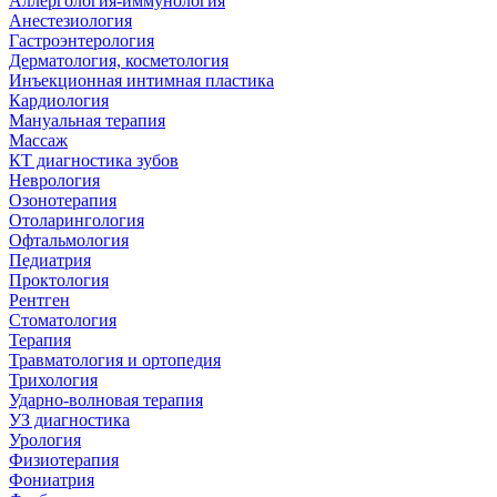
Аллергология-иммунология
Анестезиология
Гастроэнтерология
Дерматология, косметология
Инъекционная интимная пластика
Кардиология
Мануальная терапия
Массаж
КТ диагностика зубов
Неврология
Озонотерапия
Отоларингология
Офтальмология
Педиатрия
Проктология
Рентген
Стоматология
Терапия
Травматология и ортопедия
Трихология
Ударно-волновая терапия
УЗ диагностика
Урология
Физиотерапия
Фониатрия