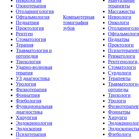
Неврология
Мануальные
Озонотерапия
терапевты
Отоларингология
Массажисты
Офтальмология
Компьютерная
Неврологи
Педиатрия
томография
Онкологи
Проктология
зубов
Отоларинголо
Рентген
Офтальмолог
Стоматология
Педиатры
Терапия
Проктологи
Травматология и
Психотерапев
ортопедия
Ревматологи
Трихология
Рентгенологи
Ударно-волновая
Стоматологи
терапия
Сурдологи
УЗ диагностика
Терапевты
Урология
Травматологи
Физиотерапия
ортопеды
Фониатрия
Трихологи
Флебология
Урологи
Функциональная
Физиотерапев
диагностика
Фониатры
Хирургия
Хирурги
Эндокринология
Эндокриноло
Эндоскопия
Эндоскопист
Психотерапия
Флебологи