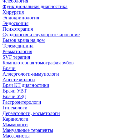
Флебология
Функциональная диагностика
Хирургия
Эндокринология
Эндоскопия
Психотерапия
Сурдология и слухопротезирование
Вызов врача на дом
Телемедицина
Ревматология
SVF терапия
Компьютерная томография зубов
Врачи
Аллергологи-иммунологи
Анестезиологи
Врач КТ диагностики
Врачи УВТ
Врачи УЗД
Гастроэнтерологи
Гинекологи
Дерматологи, косметологи
Кардиологи
Маммологи
Мануальные терапевты
Массажисты