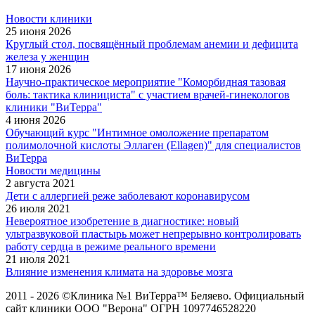
Новости клиники
25 июня 2026
Круглый стол, посвящённый проблемам анемии и дефицита
железа у женщин
17 июня 2026
Научно-практическое мероприятие "Коморбидная тазовая
боль: тактика клинициста" с участием врачей-гинекологов
клиники "ВиТерра"
4 июня 2026
Обучающий курс "Интимное омоложение препаратом
полимолочной кислоты Эллаген (Ellagen)" для специалистов
ВиТерра
Новости медицины
2 августа 2021
Дети с аллергией реже заболевают коронавирусом
26 июля 2021
Невероятное изобретение в диагностике: новый
ультразвуковой пластырь может непрерывно контролировать
работу сердца в режиме реального времени
21 июля 2021
Влияние изменения климата на здоровье мозга
2011 - 2026 ©Клиника №1 ВиТерра™ Беляево. Официальный
сайт клиники ООО "Верона" ОГРН 1097746528220