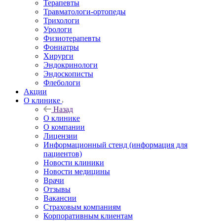
Терапевты
Травматологи-ортопеды
Трихологи
Урологи
Физиотерапевты
Фониатры
Хирурги
Эндокринологи
Эндоскописты
Флебологи
Акции
О клинике
Назад
О клинике
О компании
Лицензии
Информационный стенд (информация для
пациентов)
Новости клиники
Новости медицины
Врачи
Отзывы
Вакансии
Страховым компаниям
Корпоративным клиентам