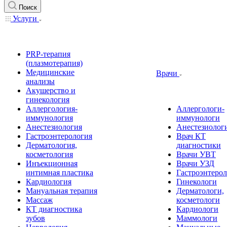
Поиск
Услуги
PRP-терапия
(плазмотерапия)
Медицинские
Врачи
анализы
Акушерство и
гинекология
Аллергология-
Аллергологи-
иммунология
иммунологи
Анестезиология
Анестезиолог
Гастроэнтерология
Врач КТ
Дерматология,
диагностики
косметология
Врачи УВТ
Инъекционная
Врачи УЗД
интимная пластика
Гастроэнтеро
Кардиология
Гинекологи
Мануальная терапия
Дерматологи,
Массаж
косметологи
КТ диагностика
Кардиологи
зубов
Маммологи