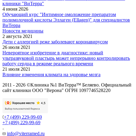
клиники "ВиТерра"
4 июня 2026
Обучающий курс "Интимное омоложение препаратом
полимолочной кислоты Эллаген (Ellagen)" для специалистов
ВиТерра
Новости медицины
2 августа 2021
Дети с аллергией реже заболевают коронавирусом
26 июля 2021
Невероятное изобретение в диагностике: новый
ультразвуковой пластырь может непрерывно контролировать
работу сердца в режиме реального времени
21 июля 2021
Влияние изменения климата на здоровье мозга
2011 - 2026 ©Клиника №1 ВиТерра™ Беляево. Официальный
сайт клиники ООО "Верона" ОГРН 1097746528220
+7 (499) 229-99-69
+7 (499) 229-99-69
info@viterramed.ru