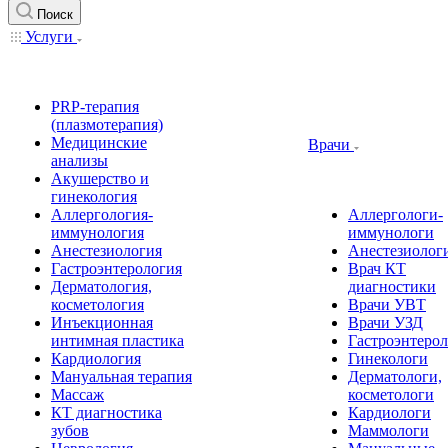
Поиск
Услуги
PRP-терапия
(плазмотерапия)
Медицинские
Врачи
анализы
Акушерство и
гинекология
Аллергология-
Аллергологи-
иммунология
иммунологи
Анестезиология
Анестезиолог
Гастроэнтерология
Врач КТ
Дерматология,
диагностики
косметология
Врачи УВТ
Инъекционная
Врачи УЗД
интимная пластика
Гастроэнтеро
Кардиология
Гинекологи
Мануальная терапия
Дерматологи,
Массаж
косметологи
КТ диагностика
Кардиологи
зубов
Маммологи