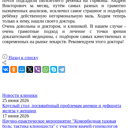
почти подсадили пятилетнего ребёнка на гормоны. Андрей
Викторович за месяц, путём самых разных и грамотно
назначенных анализов, исключил самое страшное и подобрал
ребёнку действенную негормональную мазь. Ходим теперь
только к нему, нашли своего доктора.
Очень довольны и доктором, и клиникой. В нашем случае -
очень грамотные подход и лечение с точки зрения
доказательной медицины, с подбором самых качественных и
современных на рынке лекарств. Рекомендуем этого доктора!
Назад к списку
Новости клиники
25 июня 2026
Круглый стол, посвящённый проблемам анемии и дефицита
железа у женщин
17 июня 2026
Научно-практическое мероприятие "Коморбидная тазовая
боль: тактика клинициста" с участием врачей-гинекологов