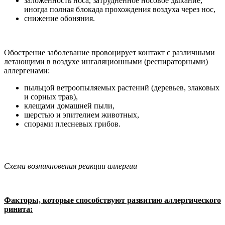
заложенность носа, затрудненное носовое дыхание,
иногда полная блокада прохождения воздуха через нос,
снижение обоняния.
Обострение заболевание провоцирует контакт с различными
летающими в воздухе ингаляционными (респираторными)
аллергенами:
пыльцой ветроопыляемых растений (деревьев, злаковых
и сорных трав),
клещами домашней пыли,
шерстью и эпителием животных,
спорами плесневых грибов.
Схема возникновения реакции аллергии
Факторы, которые способствуют развитию аллергического
ринита: