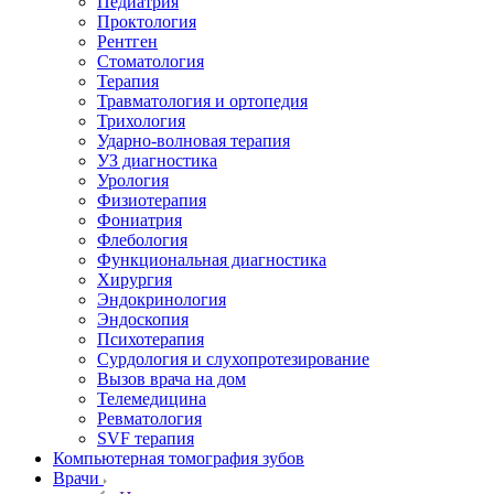
Педиатрия
Проктология
Рентген
Стоматология
Терапия
Травматология и ортопедия
Трихология
Ударно-волновая терапия
УЗ диагностика
Урология
Физиотерапия
Фониатрия
Флебология
Функциональная диагностика
Хирургия
Эндокринология
Эндоскопия
Психотерапия
Сурдология и слухопротезирование
Вызов врача на дом
Телемедицина
Ревматология
SVF терапия
Компьютерная томография зубов
Врачи