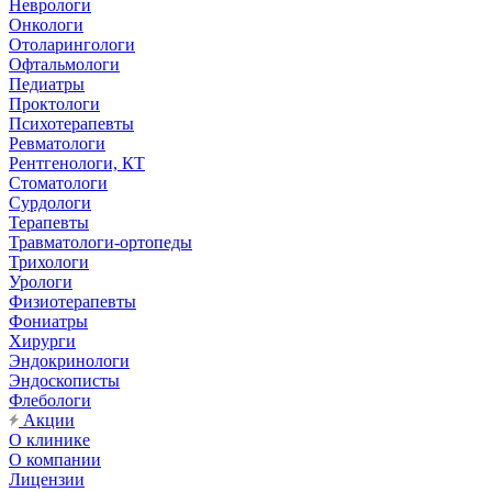
Неврологи
Онкологи
Отоларингологи
Офтальмологи
Педиатры
Проктологи
Психотерапевты
Ревматологи
Рентгенологи, КТ
Стоматологи
Сурдологи
Терапевты
Травматологи-ортопеды
Трихологи
Урологи
Физиотерапевты
Фониатры
Хирурги
Эндокринологи
Эндоскописты
Флебологи
Акции
О клинике
О компании
Лицензии