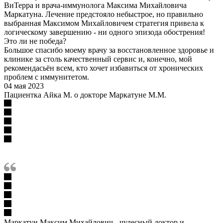
ВиТерра и врача-иммунолога Максима Михайловича
Маркатуна. Лечение предстояло небыстрое, но правильно
выбранная Максимом Михайловичем стратегия привела к
логическому завершению - ни одного эпизода обострения!
Это ли не победа?
Большое спасибо моему врачу за восстановленное здоровье и
клинике за столь качественный сервис и, конечно, мой
рекомендасьён всем, кто хочет избавиться от хронических
проблем с иммунитетом.
04 мая 2023
Пациентка Айка М. о докторе Маркатуне М.М.
Маркатун Максим Михайлович - чудесный доктор и