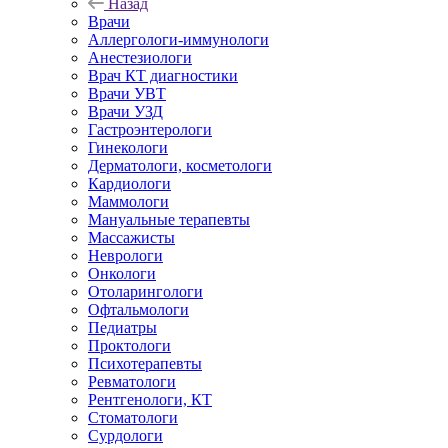
Назад
Врачи
Аллергологи-иммунологи
Анестезиологи
Врач КТ диагностики
Врачи УВТ
Врачи УЗД
Гастроэнтерологи
Гинекологи
Дерматологи, косметологи
Кардиологи
Маммологи
Мануальные терапевты
Массажисты
Неврологи
Онкологи
Отоларингологи
Офтальмологи
Педиатры
Проктологи
Психотерапевты
Ревматологи
Рентгенологи, КТ
Стоматологи
Сурдологи