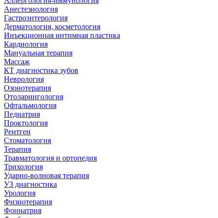
Аллергология-иммунология
Анестезиология
Гастроэнтерология
Дерматология, косметология
Инъекционная интимная пластика
Кардиология
Мануальная терапия
Массаж
КТ диагностика зубов
Неврология
Озонотерапия
Отоларингология
Офтальмология
Педиатрия
Проктология
Рентген
Стоматология
Терапия
Травматология и ортопедия
Трихология
Ударно-волновая терапия
УЗ диагностика
Урология
Физиотерапия
Фониатрия