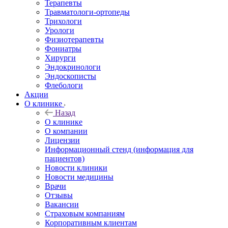
Терапевты
Травматологи-ортопеды
Трихологи
Урологи
Физиотерапевты
Фониатры
Хирурги
Эндокринологи
Эндоскописты
Флебологи
Акции
О клинике
Назад
О клинике
О компании
Лицензии
Информационный стенд (информация для
пациентов)
Новости клиники
Новости медицины
Врачи
Отзывы
Вакансии
Страховым компаниям
Корпоративным клиентам