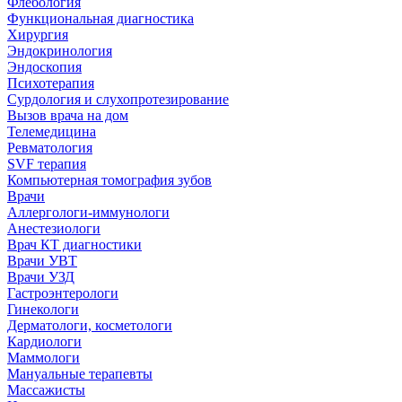
Флебология
Функциональная диагностика
Хирургия
Эндокринология
Эндоскопия
Психотерапия
Сурдология и слухопротезирование
Вызов врача на дом
Телемедицина
Ревматология
SVF терапия
Компьютерная томография зубов
Врачи
Аллергологи-иммунологи
Анестезиологи
Врач КТ диагностики
Врачи УВТ
Врачи УЗД
Гастроэнтерологи
Гинекологи
Дерматологи, косметологи
Кардиологи
Маммологи
Мануальные терапевты
Массажисты