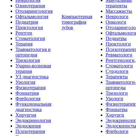
Неврология
Мануальные
Озонотерапия
терапевты
Отоларингология
Массажисты
Офтальмология
Компьютерная
Неврологи
Педиатрия
томография
Онкологи
Проктология
зубов
Отоларинголо
Рентген
Офтальмолог
Стоматология
Педиатры
Терапия
Проктологи
Травматология и
Психотерапев
ортопедия
Ревматологи
Трихология
Рентгенологи
Ударно-волновая
Стоматологи
терапия
Сурдологи
УЗ диагностика
Терапевты
Урология
Травматологи
Физиотерапия
ортопеды
Фониатрия
Трихологи
Флебология
Урологи
Функциональная
Физиотерапев
диагностика
Фониатры
Хирургия
Хирурги
Эндокринология
Эндокриноло
Эндоскопия
Эндоскопист
Психотерапия
Флебологи