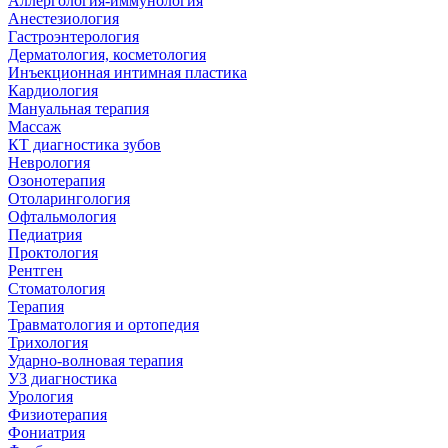
Аллергология-иммунология
Анестезиология
Гастроэнтерология
Дерматология, косметология
Инъекционная интимная пластика
Кардиология
Мануальная терапия
Массаж
КТ диагностика зубов
Неврология
Озонотерапия
Отоларингология
Офтальмология
Педиатрия
Проктология
Рентген
Стоматология
Терапия
Травматология и ортопедия
Трихология
Ударно-волновая терапия
УЗ диагностика
Урология
Физиотерапия
Фониатрия