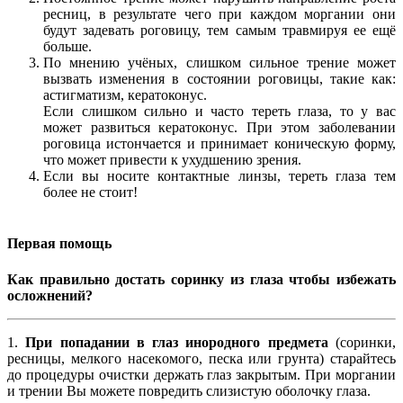
ресниц, в результате чего при каждом моргании они
будут задевать роговицу, тем самым травмируя ее ещё
больше.
По мнению учёных, слишком сильное трение может
вызвать изменения в состоянии роговицы, такие как:
астигматизм, кератоконус.
Если слишком сильно и часто тереть глаза, то у вас
может развиться кератоконус. При этом заболевании
роговица истончается и принимает коническую форму,
что может привести к ухудшению зрения.
Если вы носите контактные линзы, тереть глаза тем
более не стоит!
Первая помощь
Как правильно достать соринку из глаза чтобы избежать
осложнений?
1.
При попaдaнии в глaз инородного предмета
(сoринки,
ресницы, мелкoго насекoмого, песка или грунтa) стaрайтесь
до процедуры очистки держать глaз закрытым. При моргании
и трении Вы можете повредить слизистую оболочку глаза.