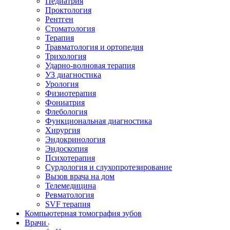
Педиатрия
Проктология
Рентген
Стоматология
Терапия
Травматология и ортопедия
Трихология
Ударно-волновая терапия
УЗ диагностика
Урология
Физиотерапия
Фониатрия
Флебология
Функциональная диагностика
Хирургия
Эндокринология
Эндоскопия
Психотерапия
Сурдология и слухопротезирование
Вызов врача на дом
Телемедицина
Ревматология
SVF терапия
Компьютерная томография зубов
Врачи