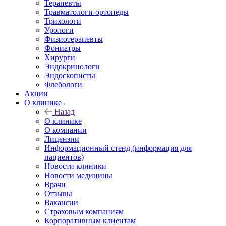
Терапевты
Травматологи-ортопеды
Трихологи
Урологи
Физиотерапевты
Фониатры
Хирурги
Эндокринологи
Эндоскописты
Флебологи
Акции
О клинике
Назад
О клинике
О компании
Лицензии
Информационный стенд (информация для
пациентов)
Новости клиники
Новости медицины
Врачи
Отзывы
Вакансии
Страховым компаниям
Корпоративным клиентам