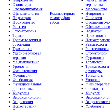
Неврология
Мануальные
Озонотерапия
терапевты
Отоларингология
Массажисты
Офтальмология
Компьютерная
Неврологи
Педиатрия
томография
Онкологи
Проктология
зубов
Отоларинголо
Рентген
Офтальмолог
Стоматология
Педиатры
Терапия
Проктологи
Травматология и
Психотерапев
ортопедия
Ревматологи
Трихология
Рентгенологи
Ударно-волновая
Стоматологи
терапия
Сурдологи
УЗ диагностика
Терапевты
Урология
Травматологи
Физиотерапия
ортопеды
Фониатрия
Трихологи
Флебология
Урологи
Функциональная
Физиотерапев
диагностика
Фониатры
Хирургия
Хирурги
Эндокринология
Эндокриноло
Эндоскопия
Эндоскопист
Психотерапия
Флебологи