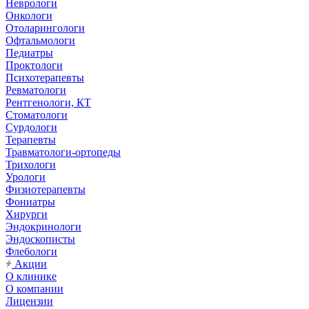
Неврологи
Онкологи
Отоларингологи
Офтальмологи
Педиатры
Проктологи
Психотерапевты
Ревматологи
Рентгенологи, КТ
Стоматологи
Сурдологи
Терапевты
Травматологи-ортопеды
Трихологи
Урологи
Физиотерапевты
Фониатры
Хирурги
Эндокринологи
Эндоскописты
Флебологи
Акции
О клинике
О компании
Лицензии