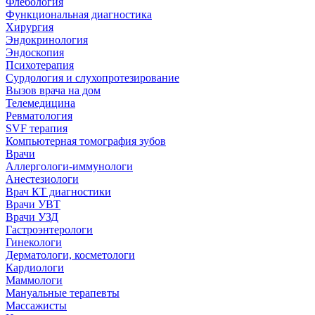
Флебология
Функциональная диагностика
Хирургия
Эндокринология
Эндоскопия
Психотерапия
Сурдология и слухопротезирование
Вызов врача на дом
Телемедицина
Ревматология
SVF терапия
Компьютерная томография зубов
Врачи
Аллергологи-иммунологи
Анестезиологи
Врач КТ диагностики
Врачи УВТ
Врачи УЗД
Гастроэнтерологи
Гинекологи
Дерматологи, косметологи
Кардиологи
Маммологи
Мануальные терапевты
Массажисты