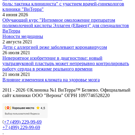
боль: тактика клинициста" с участием врачей-гинекологов
клиники "ВиТерра"
4 июня 2026
Обучающий курс "Интимное омоложение препаратом
полимолочной кислоты Эллаген (Ellagen)" для специалистов
ВиТерра
Новости медицины
2 августа 2021
Дети с аллергией реже заболевают коронавирусом
26 июля 2021
Невероятное изобретение в диагностике: новый
ультразвуковой пластырь может непрерывно контролировать
работу сердца в режиме реального времени
21 июля 2021
Влияние изменения климата на здоровье мозга
2011 - 2026 ©Клиника №1 ВиТерра™ Беляево. Официальный
сайт клиники ООО "Верона" ОГРН 1097746528220
+7 (499) 229-99-69
+7 (499) 229-99-69