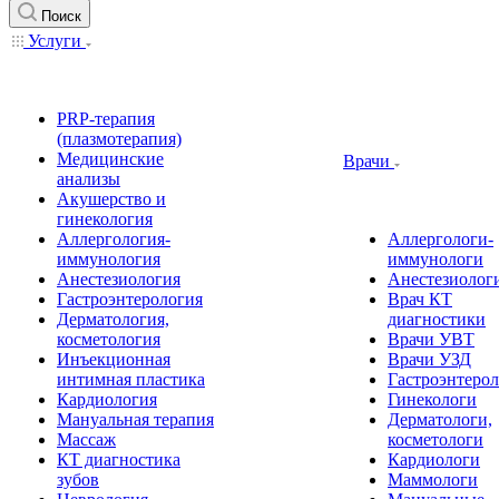
Поиск
Услуги
PRP-терапия
(плазмотерапия)
Медицинские
Врачи
анализы
Акушерство и
гинекология
Аллергология-
Аллергологи-
иммунология
иммунологи
Анестезиология
Анестезиолог
Гастроэнтерология
Врач КТ
Дерматология,
диагностики
косметология
Врачи УВТ
Инъекционная
Врачи УЗД
интимная пластика
Гастроэнтеро
Кардиология
Гинекологи
Мануальная терапия
Дерматологи,
Массаж
косметологи
КТ диагностика
Кардиологи
зубов
Маммологи