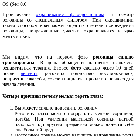
OS (б/к) 0.6
Произведено
окрашивание флюоресцеином
и осмотр
роговицы со специальным фильтром. При окрашивании
таким способом врач может оценить степень повреждения
роговицы, поврежденные участки окрашиваются в ярко
желтый цвет.
Мы видим, что на первом фото
роговица сильно
травмирована
. В день обращения пациенту назначена
репаративная терапия. Второе фото сделано через 10 дней
после
лечения
, роговица полностью восстановилась,
неприятные жалобы, со слов пациента, пропали с первого дня
начала лечения.
Четыре причины почему нельзя тереть глаза:
Вы можете сильно повредить роговицу.
Роговицу глаза можно поцарапать мелкой соринкой,
ногтём. При удалении маленькой соринки ватной
палочкой иди другим предметом можно нанести себе
еще больший вред.
Постоянное трение может нарушить направление роста