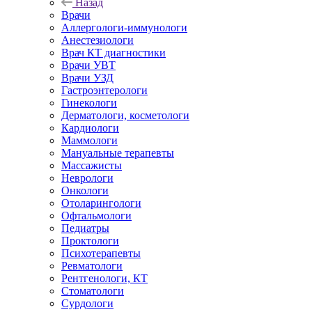
Назад
Врачи
Аллергологи-иммунологи
Анестезиологи
Врач КТ диагностики
Врачи УВТ
Врачи УЗД
Гастроэнтерологи
Гинекологи
Дерматологи, косметологи
Кардиологи
Маммологи
Мануальные терапевты
Массажисты
Неврологи
Онкологи
Отоларингологи
Офтальмологи
Педиатры
Проктологи
Психотерапевты
Ревматологи
Рентгенологи, КТ
Стоматологи
Сурдологи