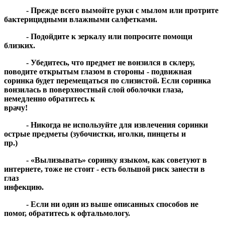
- Прежде всего вымойте руки с мылом или протрите
бактерицидными влажными салфетками.
- Подойдите к зеркалу или попросите помощи
близких.
- Убедитесь, что предмет не вонзился в склеру,
поводите открытым глазом в стороны - подвижная
соринка будет перемещаться по слизистой. Если соринка
вонзилась в поверхностный слой оболочки глаза,
немедленно обратитесь к
врач
- Никогда не используйте для извлечения соринки
острые предметы (зубочистки, иголки, пинцеты и
пр.
- «Вылизывать» соринку языком, как советуют в
интернете, тоже не стоит - есть большой риск занести в
глаз
инфекцию
- Если ни один из выше описанных способов не
помог, обратитесь к офтальмологу.