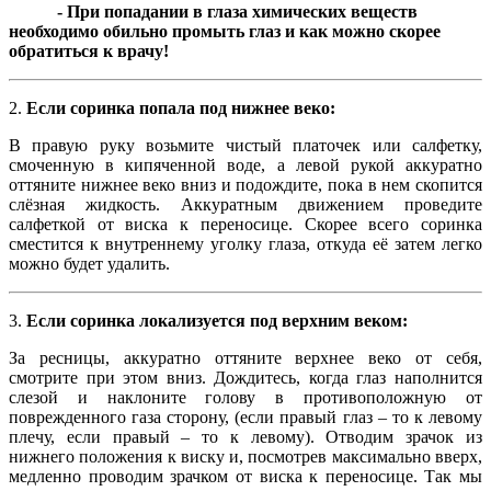
- При попадании в глаза химических веществ
необходимо обильно промыть глаз и как можно скорее
обратиться к врачу!
2.
Если соринка попала под нижнее веко:
В правую руку возьмите чистый платочек или салфетку,
смоченную в кипяченной воде, а левой рукой аккуратно
оттяните нижнее веко вниз и подождите, пока в нем скопится
слёзная жидкость. Аккуратным движением проведите
салфеткой от виска к переносице. Скорее всего соринка
сместится к внутреннему уголку глаза, откуда её затем легко
можно будет удалить.
3.
Если соринка локализуется под верхним веком:
За ресницы, аккуратно оттяните верхнее веко от себя,
смотрите при этом вниз. Дождитесь, когда глаз наполнится
слезой и наклоните голову в противоположную от
поврежденного газа сторону, (если правый глаз – то к левому
плечу, если правый – то к левому). Отводим зрачок из
нижнего положения к виску и, посмотрев максимально вверх,
медленно проводим зрачком от виска к переносице. Так мы