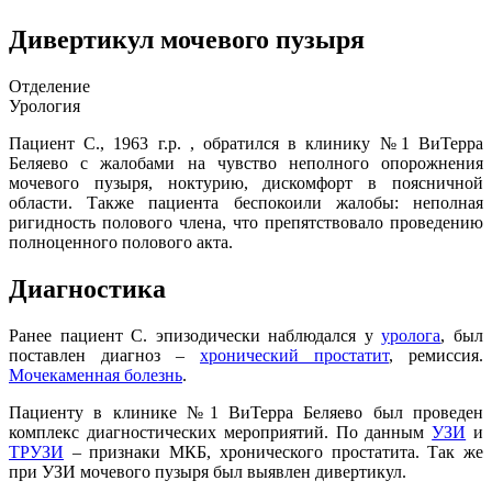
Дивертикул мочевого пузыря
Отделение
Урология
Пациент С., 1963 г.р. , обратился в клинику №1 ВиТерра
Беляево с жалобами на чувство неполного опорожнения
мочевого пузыря, ноктурию, дискомфорт в поясничной
области. Также пациента беспокоили жалобы: неполная
ригидность полового члена, что препятствовало проведению
полноценного полового акта.
Диагностика
Ранее пациент С. эпизодически наблюдался у
уролога
, был
поставлен диагноз –
хронический простатит
, ремиссия.
Мочекаменная болезнь
.
Пациенту в клинике №1 ВиТерра Беляево был проведен
комплекс диагностических мероприятий. По данным
УЗИ
и
ТРУЗИ
– признаки МКБ, хронического простатита. Так же
при УЗИ мочевого пузыря был выявлен дивертикул.