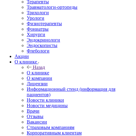
Терапевты
Травматологи-ортопеды
Трихологи
Урологи
Физиотерапевты
Фониатры
Хирурги
Эндокринологи
Эндоскописты
Флебологи
Акции
О клинике
Назад
О клинике
О компании
Лицензии
Информационный стенд (информация для
пациентов)
Новости клиники
Новости медицины
Врачи
Отзывы
Вакансии
Страховым компаниям
Корпоративным клиентам