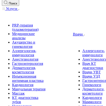
Поиск
Услуги
PRP-терапия
(плазмотерапия)
Медицинские
Врачи
анализы
Акушерство и
гинекология
Аллергология-
Аллергологи-
иммунология
иммунологи
Анестезиология
Анестезиолог
Гастроэнтерология
Врач КТ
Дерматология,
диагностики
косметология
Врачи УВТ
Инъекционная
Врачи УЗД
интимная пластика
Гастроэнтеро
Кардиология
Гинекологи
Мануальная терапия
Дерматологи,
Массаж
косметологи
КТ диагностика
Кардиологи
зубов
Маммологи