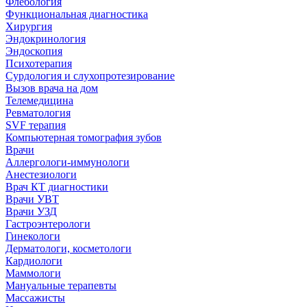
Флебология
Функциональная диагностика
Хирургия
Эндокринология
Эндоскопия
Психотерапия
Сурдология и слухопротезирование
Вызов врача на дом
Телемедицина
Ревматология
SVF терапия
Компьютерная томография зубов
Врачи
Аллергологи-иммунологи
Анестезиологи
Врач КТ диагностики
Врачи УВТ
Врачи УЗД
Гастроэнтерологи
Гинекологи
Дерматологи, косметологи
Кардиологи
Маммологи
Мануальные терапевты
Массажисты