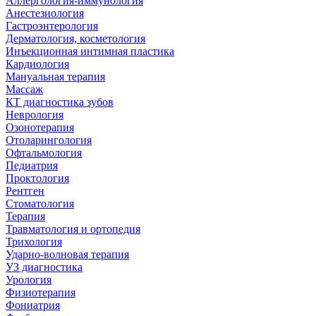
Аллергология-иммунология
Анестезиология
Гастроэнтерология
Дерматология, косметология
Инъекционная интимная пластика
Кардиология
Мануальная терапия
Массаж
КТ диагностика зубов
Неврология
Озонотерапия
Отоларингология
Офтальмология
Педиатрия
Проктология
Рентген
Стоматология
Терапия
Травматология и ортопедия
Трихология
Ударно-волновая терапия
УЗ диагностика
Урология
Физиотерапия
Фониатрия