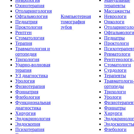
Неврология
Мануальные
Озонотерапия
терапевты
Отоларингология
Массажисты
Офтальмология
Компьютерная
Неврологи
Педиатрия
томография
Онкологи
Проктология
зубов
Отоларинголо
Рентген
Офтальмолог
Стоматология
Педиатры
Терапия
Проктологи
Травматология и
Психотерапев
ортопедия
Ревматологи
Трихология
Рентгенологи
Ударно-волновая
Стоматологи
терапия
Сурдологи
УЗ диагностика
Терапевты
Урология
Травматологи
Физиотерапия
ортопеды
Фониатрия
Трихологи
Флебология
Урологи
Функциональная
Физиотерапев
диагностика
Фониатры
Хирургия
Хирурги
Эндокринология
Эндокриноло
Эндоскопия
Эндоскопист
Психотерапия
Флебологи