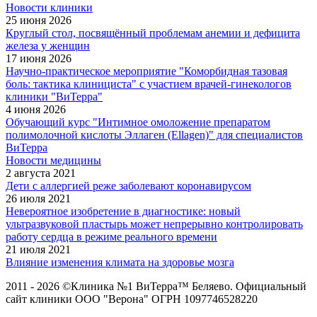
Новости клиники
25 июня 2026
Круглый стол, посвящённый проблемам анемии и дефицита
железа у женщин
17 июня 2026
Научно-практическое мероприятие "Коморбидная тазовая
боль: тактика клинициста" с участием врачей-гинекологов
клиники "ВиТерра"
4 июня 2026
Обучающий курс "Интимное омоложение препаратом
полимолочной кислоты Эллаген (Ellagen)" для специалистов
ВиТерра
Новости медицины
2 августа 2021
Дети с аллергией реже заболевают коронавирусом
26 июля 2021
Невероятное изобретение в диагностике: новый
ультразвуковой пластырь может непрерывно контролировать
работу сердца в режиме реального времени
21 июля 2021
Влияние изменения климата на здоровье мозга
2011 - 2026 ©Клиника №1 ВиТерра™ Беляево. Официальный
сайт клиники ООО "Верона" ОГРН 1097746528220