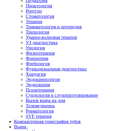
Педиатрия
Проктология
Рентген
Стоматология
Терапия
Травматология и ортопедия
Трихология
Ударно-волновая терапия
УЗ диагностика
Урология
Физиотерапия
Фониатрия
Флебология
Функциональная диагностика
Хирургия
Эндокринология
Эндоскопия
Психотерапия
Сурдология и слухопротезирование
Вызов врача на дом
Телемедицина
Ревматология
SVF терапия
Компьютерная томография зубов
Врачи