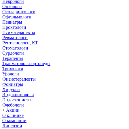
Неврологи
Онкологи
Отоларингологи
Офтальмологи
Педиатры
Проктологи
Психотерапевты
Ревматологи
Рентгенологи, КТ
Стоматологи
Сурдологи
Терапевты
Травматологи-ортопеды
Трихологи
Урологи
Физиотерапевты
Фониатры
Хирурги
Эндокринологи
Эндоскописты
Флебологи
Акции
О клинике
О компании
Лицензии