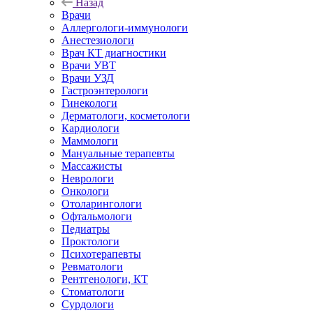
Назад
Врачи
Аллергологи-иммунологи
Анестезиологи
Врач КТ диагностики
Врачи УВТ
Врачи УЗД
Гастроэнтерологи
Гинекологи
Дерматологи, косметологи
Кардиологи
Маммологи
Мануальные терапевты
Массажисты
Неврологи
Онкологи
Отоларингологи
Офтальмологи
Педиатры
Проктологи
Психотерапевты
Ревматологи
Рентгенологи, КТ
Стоматологи
Сурдологи