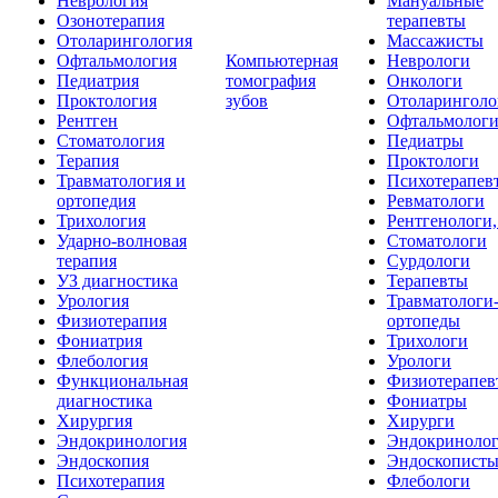
Неврология
Мануальные
Озонотерапия
терапевты
Отоларингология
Массажисты
Офтальмология
Компьютерная
Неврологи
Педиатрия
томография
Онкологи
Проктология
зубов
Отоларинголо
Рентген
Офтальмолог
Стоматология
Педиатры
Терапия
Проктологи
Травматология и
Психотерапев
ортопедия
Ревматологи
Трихология
Рентгенологи
Ударно-волновая
Стоматологи
терапия
Сурдологи
УЗ диагностика
Терапевты
Урология
Травматологи
Физиотерапия
ортопеды
Фониатрия
Трихологи
Флебология
Урологи
Функциональная
Физиотерапев
диагностика
Фониатры
Хирургия
Хирурги
Эндокринология
Эндокриноло
Эндоскопия
Эндоскопист
Психотерапия
Флебологи