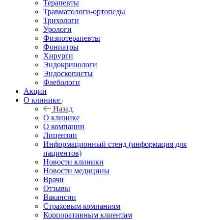
Терапевты
Травматологи-ортопеды
Трихологи
Урологи
Физиотерапевты
Фониатры
Хирурги
Эндокринологи
Эндоскописты
Флебологи
Акции
О клинике
Назад
О клинике
О компании
Лицензии
Информационный стенд (информация для
пациентов)
Новости клиники
Новости медицины
Врачи
Отзывы
Вакансии
Страховым компаниям
Корпоративным клиентам