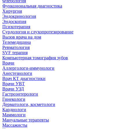
Флебология
Функциональная диагностика
Хирургия
Эндокринология
Эндоскопия
Психотерапия
Сурдология и слухопротезирование
Вызов врача на дом
Телемедицина
Ревматология
SVF терапия
Компьютерная томография зубов
Врачи
Аллергологи-иммунологи
Анестезиологи
Врач КТ диагностики
Врачи УВТ
Врачи УЗД
Гастроэнтерологи
Гинекологи
Дерматологи, косметологи
Кардиологи
Маммологи
Мануальные терапевты
Массажисты