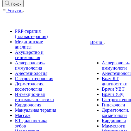
Поиск
Услуги
PRP-терапия
(плазмотерапия)
Медицинские
Врачи
анализы
Акушерство и
гинекология
Аллергология-
Аллергологи-
иммунология
иммунологи
Анестезиология
Анестезиолог
Гастроэнтерология
Врач КТ
Дерматология,
диагностики
косметология
Врачи УВТ
Инъекционная
Врачи УЗД
интимная пластика
Гастроэнтеро
Кардиология
Гинекологи
Мануальная терапия
Дерматологи,
Массаж
косметологи
КТ диагностика
Кардиологи
зубов
Маммологи