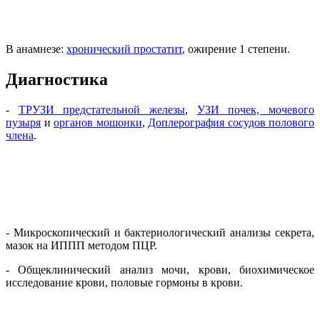
В анамнезе:
хронический простатит
, ожирение 1 степени.
Диагностика
-
ТРУЗИ предстательной железы
,
УЗИ почек, мочевого
пузыря
и
органов мошонки
,
Доплерография сосудов полового
члена
.
- Микроскопический и бактериологический анализы секрета,
мазок на ИППП методом ПЦР.
- Общеклинический анализ мочи, крови, биохимическое
исследование крови, половые гормоны в крови.