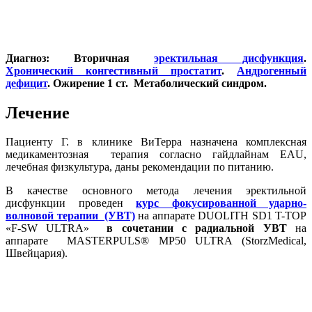
Диагноз: Вторичная
эректильная дисфункция
.
Хронический конгестивный простатит
.
Андрогенный
дефицит
. Ожирение 1 ст. Метаболический синдром.
Лечение
Пациенту Г. в клинике ВиТерра назначена комплексная
медикаментозная терапия согласно гайдлайнам EAU,
лечебная физкультура, даны рекомендации по питанию.
В качестве основного метода лечения эректильной
дисфункции проведен
курс фокусированной ударно-
волновой терапии (УВТ)
на аппарате DUOLITH SD1 T-TOP
«F-SW ULTRA»
в сочетании с радиальной УВТ
на
аппарате MASTERPULS® MP50 ULTRA (StorzMedical,
Швейцария).