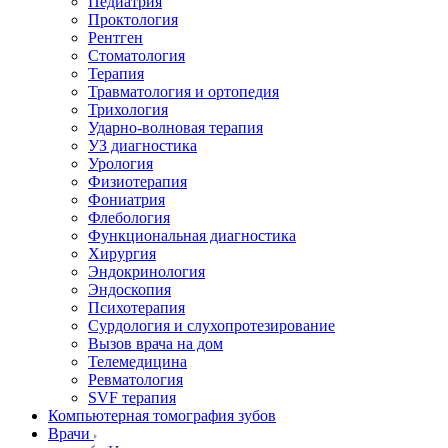
Педиатрия
Проктология
Рентген
Стоматология
Терапия
Травматология и ортопедия
Трихология
Ударно-волновая терапия
УЗ диагностика
Урология
Физиотерапия
Фониатрия
Флебология
Функциональная диагностика
Хирургия
Эндокринология
Эндоскопия
Психотерапия
Сурдология и слухопротезирование
Вызов врача на дом
Телемедицина
Ревматология
SVF терапия
Компьютерная томография зубов
Врачи