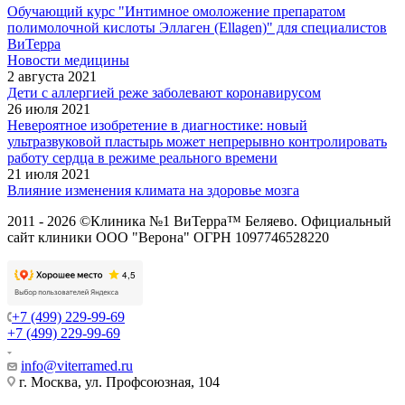
Обучающий курс "Интимное омоложение препаратом
полимолочной кислоты Эллаген (Ellagen)" для специалистов
ВиТерра
Новости медицины
2 августа 2021
Дети с аллергией реже заболевают коронавирусом
26 июля 2021
Невероятное изобретение в диагностике: новый
ультразвуковой пластырь может непрерывно контролировать
работу сердца в режиме реального времени
21 июля 2021
Влияние изменения климата на здоровье мозга
2011 - 2026 ©Клиника №1 ВиТерра™ Беляево. Официальный
сайт клиники ООО "Верона" ОГРН 1097746528220
+7 (499) 229-99-69
+7 (499) 229-99-69
info@viterramed.ru
г. Москва, ул. Профсоюзная, 104