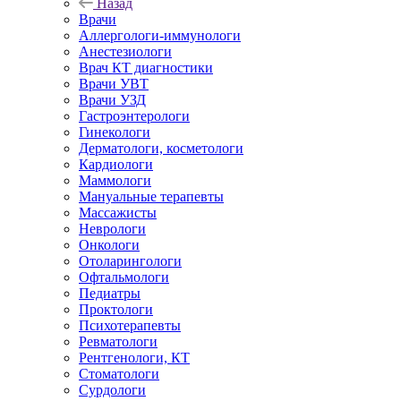
Назад
Врачи
Аллергологи-иммунологи
Анестезиологи
Врач КТ диагностики
Врачи УВТ
Врачи УЗД
Гастроэнтерологи
Гинекологи
Дерматологи, косметологи
Кардиологи
Маммологи
Мануальные терапевты
Массажисты
Неврологи
Онкологи
Отоларингологи
Офтальмологи
Педиатры
Проктологи
Психотерапевты
Ревматологи
Рентгенологи, КТ
Стоматологи
Сурдологи