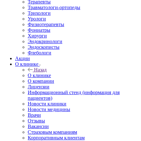
Терапевты
Травматологи-ортопеды
Трихологи
Урологи
Физиотерапевты
Фониатры
Хирурги
Эндокринологи
Эндоскописты
Флебологи
Акции
О клинике
Назад
О клинике
О компании
Лицензии
Информационный стенд (информация для
пациентов)
Новости клиники
Новости медицины
Врачи
Отзывы
Вакансии
Страховым компаниям
Корпоративным клиентам