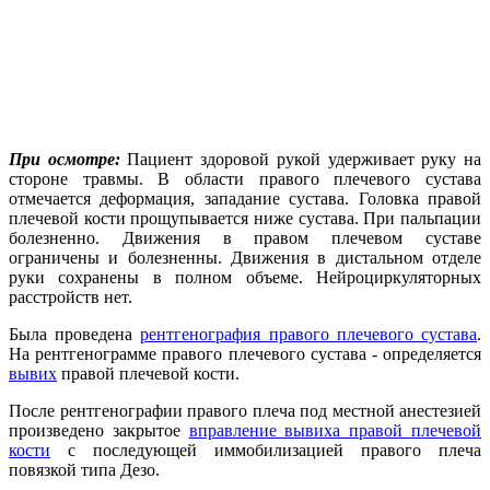
При осмотре:
Пациент здоровой рукой удерживает руку на
стороне травмы. В области правого плечевого сустава
отмечается деформация, западание сустава. Головка правой
плечевой кости прощупывается ниже сустава. При пальпации
болезненно. Движения в правом плечевом суставе
ограничены и болезненны. Движения в дистальном отделе
руки сохранены в полном объеме. Нейроциркуляторных
расстройств нет.
Была проведена
рентгенография правого плечевого сустава
.
На рентгенограмме правого плечевого сустава - определяется
вывих
правой плечевой кости.
После рентгенографии правого плеча под местной анестезией
произведено закрытое
вправление вывиха правой плечевой
кости
с последующей иммобилизацией правого плеча
повязкой типа Дезо.