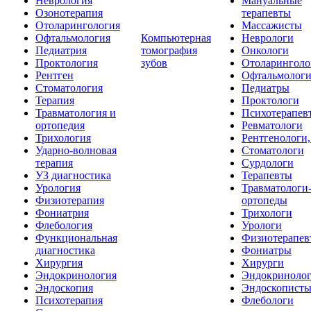
Неврология
Мануальные
Озонотерапия
терапевты
Отоларингология
Массажисты
Офтальмология
Компьютерная
Неврологи
Педиатрия
томография
Онкологи
Проктология
зубов
Отоларинголо
Рентген
Офтальмолог
Стоматология
Педиатры
Терапия
Проктологи
Травматология и
Психотерапев
ортопедия
Ревматологи
Трихология
Рентгенологи
Ударно-волновая
Стоматологи
терапия
Сурдологи
УЗ диагностика
Терапевты
Урология
Травматологи
Физиотерапия
ортопеды
Фониатрия
Трихологи
Флебология
Урологи
Функциональная
Физиотерапев
диагностика
Фониатры
Хирургия
Хирурги
Эндокринология
Эндокриноло
Эндоскопия
Эндоскопист
Психотерапия
Флебологи