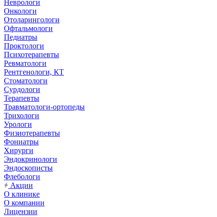
Неврологи
Онкологи
Отоларингологи
Офтальмологи
Педиатры
Проктологи
Психотерапевты
Ревматологи
Рентгенологи, КТ
Стоматологи
Сурдологи
Терапевты
Травматологи-ортопеды
Трихологи
Урологи
Физиотерапевты
Фониатры
Хирурги
Эндокринологи
Эндоскописты
Флебологи
Акции
О клинике
О компании
Лицензии