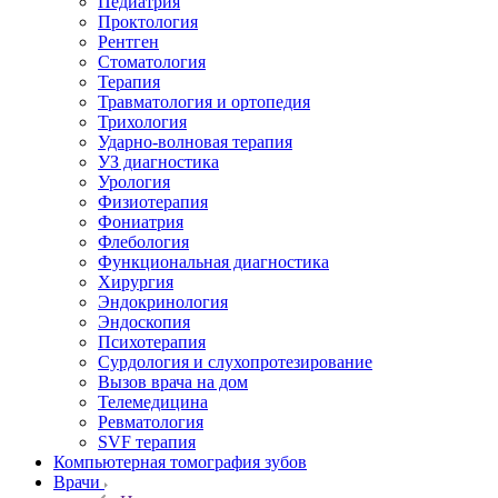
Педиатрия
Проктология
Рентген
Стоматология
Терапия
Травматология и ортопедия
Трихология
Ударно-волновая терапия
УЗ диагностика
Урология
Физиотерапия
Фониатрия
Флебология
Функциональная диагностика
Хирургия
Эндокринология
Эндоскопия
Психотерапия
Сурдология и слухопротезирование
Вызов врача на дом
Телемедицина
Ревматология
SVF терапия
Компьютерная томография зубов
Врачи