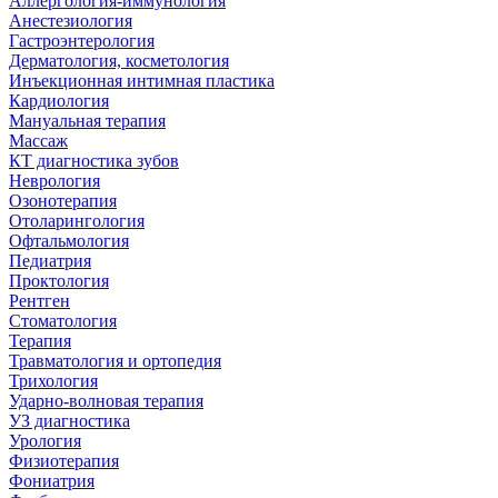
Аллергология-иммунология
Анестезиология
Гастроэнтерология
Дерматология, косметология
Инъекционная интимная пластика
Кардиология
Мануальная терапия
Массаж
КТ диагностика зубов
Неврология
Озонотерапия
Отоларингология
Офтальмология
Педиатрия
Проктология
Рентген
Стоматология
Терапия
Травматология и ортопедия
Трихология
Ударно-волновая терапия
УЗ диагностика
Урология
Физиотерапия
Фониатрия