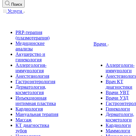
Поиск
Услуги
PRP-терапия
(плазмотерапия)
Медицинские
Врачи
анализы
Акушерство и
гинекология
Аллергология-
Аллергологи-
иммунология
иммунологи
Анестезиология
Анестезиолог
Гастроэнтерология
Врач КТ
Дерматология,
диагностики
косметология
Врачи УВТ
Инъекционная
Врачи УЗД
интимная пластика
Гастроэнтеро
Кардиология
Гинекологи
Мануальная терапия
Дерматологи,
Массаж
косметологи
КТ диагностика
Кардиологи
зубов
Маммологи