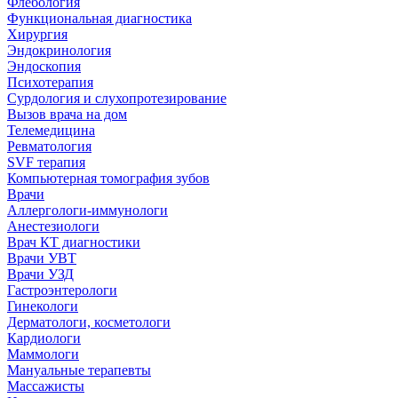
Флебология
Функциональная диагностика
Хирургия
Эндокринология
Эндоскопия
Психотерапия
Сурдология и слухопротезирование
Вызов врача на дом
Телемедицина
Ревматология
SVF терапия
Компьютерная томография зубов
Врачи
Аллергологи-иммунологи
Анестезиологи
Врач КТ диагностики
Врачи УВТ
Врачи УЗД
Гастроэнтерологи
Гинекологи
Дерматологи, косметологи
Кардиологи
Маммологи
Мануальные терапевты
Массажисты