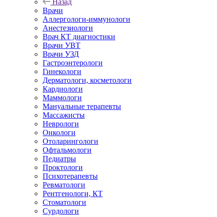
Назад
Врачи
Аллергологи-иммунологи
Анестезиологи
Врач КТ диагностики
Врачи УВТ
Врачи УЗД
Гастроэнтерологи
Гинекологи
Дерматологи, косметологи
Кардиологи
Маммологи
Мануальные терапевты
Массажисты
Неврологи
Онкологи
Отоларингологи
Офтальмологи
Педиатры
Проктологи
Психотерапевты
Ревматологи
Рентгенологи, КТ
Стоматологи
Сурдологи