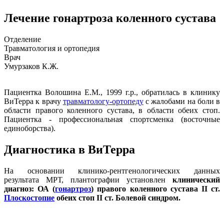
Лечение гонартроза коленного сустава
Отделение
Травматология и ортопедия
Врач
Умурзаков К.Ж.
Пациентка Волошина Е.М., 1999 г.р., обратилась в клинику
ВиТерра к врачу
травматологу-ортопеду
с жалобами на боли в
области правого коленного сустава, в области обеих стоп.
Пациентка - профессиональная спортсменка (восточные
единоборства).
Диагностика в ВиТерра
На основании клинико-рентгенологических данных
результата МРТ, плантографии установлен
клинический
диагноз: ОА (
гонартроз
) правого коленного сустава II ст.
Плоскостопие
обеих стоп II ст. Болевой синдром.