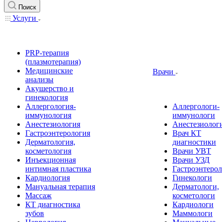
Поиск
Услуги
PRP-терапия
(плазмотерапия)
Медицинские
Врачи
анализы
Акушерство и
гинекология
Аллергология-
Аллергологи-
иммунология
иммунологи
Анестезиология
Анестезиолог
Гастроэнтерология
Врач КТ
Дерматология,
диагностики
косметология
Врачи УВТ
Инъекционная
Врачи УЗД
интимная пластика
Гастроэнтеро
Кардиология
Гинекологи
Мануальная терапия
Дерматологи,
Массаж
косметологи
КТ диагностика
Кардиологи
зубов
Маммологи