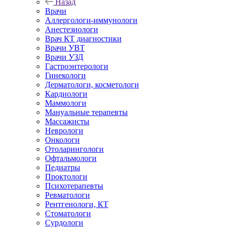
Назад
Врачи
Аллергологи-иммунологи
Анестезиологи
Врач КТ диагностики
Врачи УВТ
Врачи УЗД
Гастроэнтерологи
Гинекологи
Дерматологи, косметологи
Кардиологи
Маммологи
Мануальные терапевты
Массажисты
Неврологи
Онкологи
Отоларингологи
Офтальмологи
Педиатры
Проктологи
Психотерапевты
Ревматологи
Рентгенологи, КТ
Стоматологи
Сурдологи