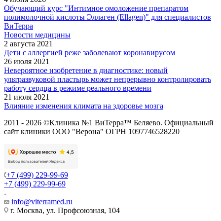
Обучающий курс "Интимное омоложение препаратом
полимолочной кислоты Эллаген (Ellagen)" для специалистов
ВиТерра
Новости медицины
2 августа 2021
Дети с аллергией реже заболевают коронавирусом
26 июля 2021
Невероятное изобретение в диагностике: новый
ультразвуковой пластырь может непрерывно контролировать
работу сердца в режиме реального времени
21 июля 2021
Влияние изменения климата на здоровье мозга
2011 - 2026 ©Клиника №1 ВиТерра™ Беляево. Официальный
сайт клиники ООО "Верона" ОГРН 1097746528220
+7 (499) 229-99-69
+7 (499) 229-99-69
info@viterramed.ru
г. Москва, ул. Профсоюзная, 104