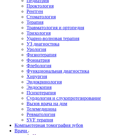
Педиатрия
Проктология
Рентген
Стоматология
Терапия
Травматология и ортопедия
Трихология
Ударно-волновая терапия
УЗ диагностика
Урология
Физиотерапия
Фониатрия
Флебология
Функциональная диагностика
Хирургия
Эндокринология
Эндоскопия
Психотерапия
Сурдология и слухопротезирование
Вызов врача на дом
Телемедицина
Ревматология
SVF терапия
Компьютерная томография зубов
Врачи