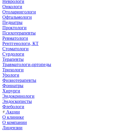
Неврологи
Онкологи
Отоларингологи
Офтальмологи
Педиатры
Проктологи
Психотерапевты
Ревматологи
Рентгенологи, КТ
Стоматологи
Сурдологи
Терапевты
Травматологи-ортопеды
Трихологи
Урологи
Физиотерапевты
Фониатры
Хирурги
Эндокринологи
Эндоскописты
Флебологи
Акции
О клинике
О компании
Лицензии