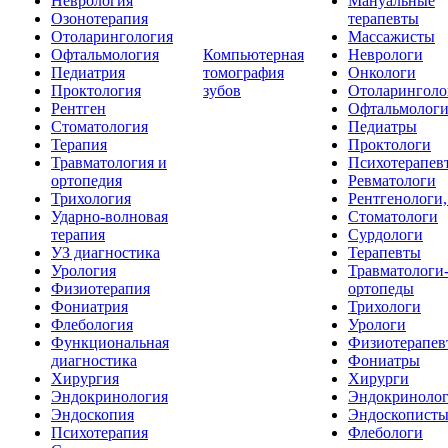
Неврология
Мануальные
Озонотерапия
терапевты
Отоларингология
Массажисты
Офтальмология
Компьютерная
Неврологи
Педиатрия
томография
Онкологи
Проктология
зубов
Отоларинголо
Рентген
Офтальмолог
Стоматология
Педиатры
Терапия
Проктологи
Травматология и
Психотерапев
ортопедия
Ревматологи
Трихология
Рентгенологи
Ударно-волновая
Стоматологи
терапия
Сурдологи
УЗ диагностика
Терапевты
Урология
Травматологи
Физиотерапия
ортопеды
Фониатрия
Трихологи
Флебология
Урологи
Функциональная
Физиотерапев
диагностика
Фониатры
Хирургия
Хирурги
Эндокринология
Эндокриноло
Эндоскопия
Эндоскопист
Психотерапия
Флебологи