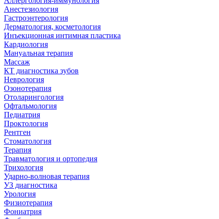
Аллергология-иммунология
Анестезиология
Гастроэнтерология
Дерматология, косметология
Инъекционная интимная пластика
Кардиология
Мануальная терапия
Массаж
КТ диагностика зубов
Неврология
Озонотерапия
Отоларингология
Офтальмология
Педиатрия
Проктология
Рентген
Стоматология
Терапия
Травматология и ортопедия
Трихология
Ударно-волновая терапия
УЗ диагностика
Урология
Физиотерапия
Фониатрия