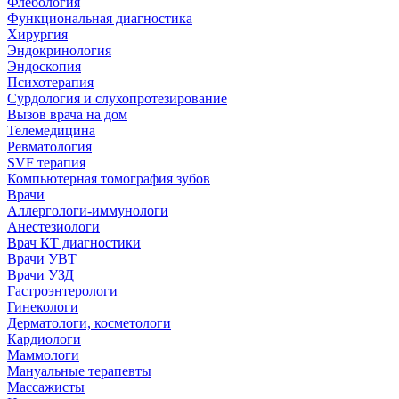
Флебология
Функциональная диагностика
Хирургия
Эндокринология
Эндоскопия
Психотерапия
Сурдология и слухопротезирование
Вызов врача на дом
Телемедицина
Ревматология
SVF терапия
Компьютерная томография зубов
Врачи
Аллергологи-иммунологи
Анестезиологи
Врач КТ диагностики
Врачи УВТ
Врачи УЗД
Гастроэнтерологи
Гинекологи
Дерматологи, косметологи
Кардиологи
Маммологи
Мануальные терапевты
Массажисты