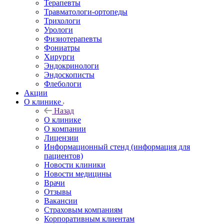
Терапевты
Травматологи-ортопеды
Трихологи
Урологи
Физиотерапевты
Фониатры
Хирурги
Эндокринологи
Эндоскописты
Флебологи
Акции
О клинике
Назад
О клинике
О компании
Лицензии
Информационный стенд (информация для
пациентов)
Новости клиники
Новости медицины
Врачи
Отзывы
Вакансии
Страховым компаниям
Корпоративным клиентам