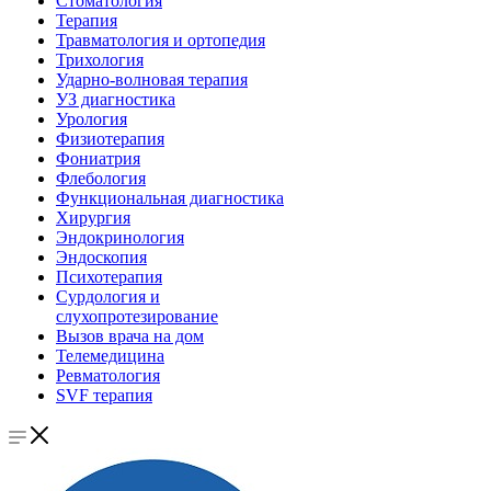
Стоматология
Терапия
Травматология и ортопедия
Трихология
Ударно-волновая терапия
УЗ диагностика
Урология
Физиотерапия
Фониатрия
Флебология
Функциональная диагностика
Хирургия
Эндокринология
Эндоскопия
Психотерапия
Сурдология и
слухопротезирование
Вызов врача на дом
Телемедицина
Ревматология
SVF терапия