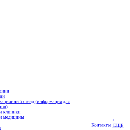
ании
ии
ационный стенд (информация для
тов)
и клиники
и медицины
+
Контакты
ЕЩЕ
ы