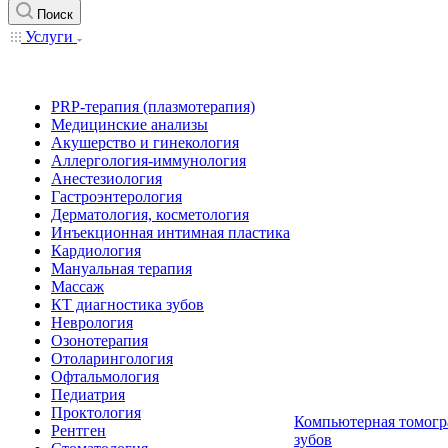
Поиск
Услуги
PRP-терапия (плазмотерапия)
Медицинские анализы
Акушерство и гинекология
Аллергология-иммунология
Анестезиология
Гастроэнтерология
Дерматология, косметология
Инъекционная интимная пластика
Кардиология
Мануальная терапия
Массаж
КТ диагностика зубов
Неврология
Озонотерапия
Отоларингология
Офтальмология
Педиатрия
Проктология
Компьютерная томогр
Рентген
зубов