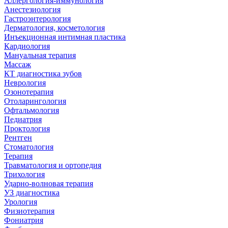
Аллергология-иммунология
Анестезиология
Гастроэнтерология
Дерматология, косметология
Инъекционная интимная пластика
Кардиология
Мануальная терапия
Массаж
КТ диагностика зубов
Неврология
Озонотерапия
Отоларингология
Офтальмология
Педиатрия
Проктология
Рентген
Стоматология
Терапия
Травматология и ортопедия
Трихология
Ударно-волновая терапия
УЗ диагностика
Урология
Физиотерапия
Фониатрия