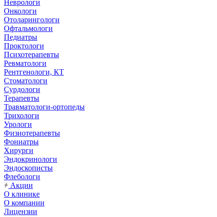
Неврологи
Онкологи
Отоларингологи
Офтальмологи
Педиатры
Проктологи
Психотерапевты
Ревматологи
Рентгенологи, КТ
Стоматологи
Сурдологи
Терапевты
Травматологи-ортопеды
Трихологи
Урологи
Физиотерапевты
Фониатры
Хирурги
Эндокринологи
Эндоскописты
Флебологи
Акции
О клинике
О компании
Лицензии