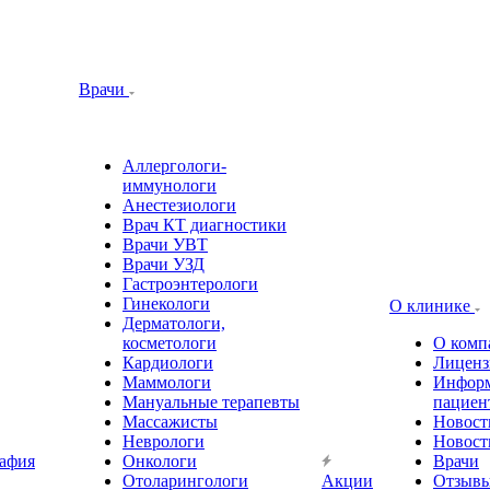
Врачи
Аллергологи-
иммунологи
Анестезиологи
Врач КТ диагностики
Врачи УВТ
Врачи УЗД
Гастроэнтерологи
Гинекологи
О клинике
Дерматологи,
косметологи
О комп
Кардиологи
Лиценз
Маммологи
Информ
Мануальные терапевты
пациен
Массажисты
Новост
Неврологи
Новост
афия
Онкологи
Врачи
Отоларингологи
Акции
Отзыв