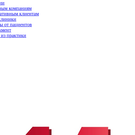
ии
вым компаниям
ативным клиентам
клиники
ы от пациентов
жмент
 из практики