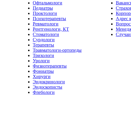
Офтальмологи
Ваканс
Педиатры
Страхо
Проктологи
Корпор
Психотерапевты
Адрес 
Ревматологи
Вопрос
Рентгенологи, КТ
Менед
Стоматологи
Случаи
Сурдологи
Терапевты
Травматологи-ортопеды
Трихологи
Урологи
Физиотерапевты
Фониатры
Хирурги
Эндокринологи
Эндоскописты
Флебологи