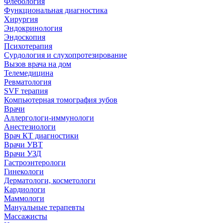
Флебология
Функциональная диагностика
Хирургия
Эндокринология
Эндоскопия
Психотерапия
Сурдология и слухопротезирование
Вызов врача на дом
Телемедицина
Ревматология
SVF терапия
Компьютерная томография зубов
Врачи
Аллергологи-иммунологи
Анестезиологи
Врач КТ диагностики
Врачи УВТ
Врачи УЗД
Гастроэнтерологи
Гинекологи
Дерматологи, косметологи
Кардиологи
Маммологи
Мануальные терапевты
Массажисты